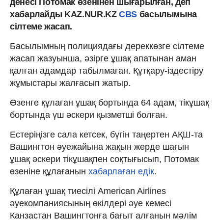
денесі Потомак өзенінен шығарылған, деп
хабарлайды KAZ.NUR.KZ
CBS
басылымына
сілтеме жасап.
Басылымның полициядағы дереккөзге сілтеме
жасап жазуынша, әзірге ұшақ апатынан аман
қалған адамдар табылмаған. Құтқару-іздестіру
жұмыстары жалғасып жатыр.
Өзенге құлаған ұшақ бортында 64 адам, тікұшақ
бортында үш әскери қызметші болған.
Естеріңізге сала кетсек, бүгін таңертен АҚШ-та
Вашингтон әуежайына жақын жерде шағын
ұшақ әскери тікұшақпен соқтығысып, Потомак
өзеніне құлағанын
хабарлаған едік
.
Құлаған ұшақ тиесілі American Airlines
әуекомпаниясының өкілдері әуе кемесі
Канзастан Вашингтонға бағыт алғанын мәлім