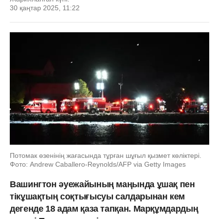
30 қаңтар 2025, 11:22
Потомак өзенінің жағасында тұрған шұғыл қызмет көліктері.
Фото: Andrew Caballero-Reynolds/AFP via Getty Images
Вашингтон әуежайының маңында ұшақ пен
тікұшақтың соқтығысуы салдарынан кем
дегенде 18 адам қаза тапқан. Марқұмдардың