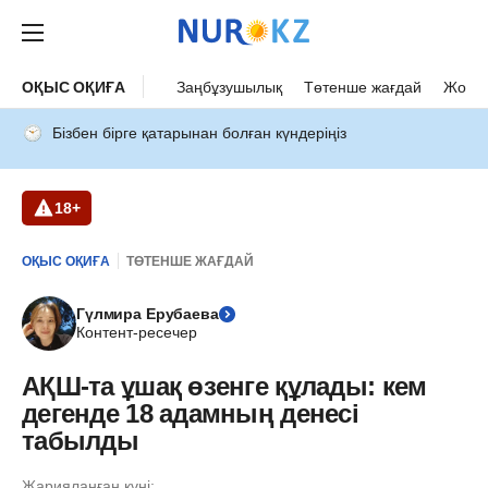
ОҚЫС ОҚИҒА
Заңбұзушылық
Төтенше жағдай
Жол а
Бізбен бірге қатарынан болған күндеріңіз
18+
ОҚЫС ОҚИҒА
ТӨТЕНШЕ ЖАҒДАЙ
Гүлмира Ерубаева
Контент-ресечер
АҚШ-та ұшақ өзенге құлады: кем
дегенде 18 адамның денесі
табылды
Жарияланған күні: