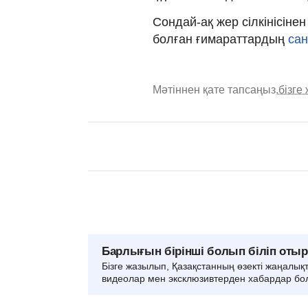
Сондай-ақ жер сілкінісіне
болған ғимараттардың
сан
Мәтіннен қате тапсаңыз,
бізге
Барлығын бірінші болып біліп оты
Бізге жазылып, Қазақстанның өзекті жаңалық
видеолар мен эксклюзивтерден хабардар бо