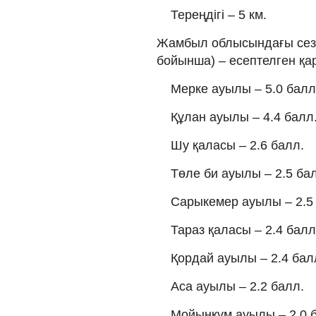
Тереңдігі – 5 км.
Жамбыл облысындағы сезі
бойынша)
–
есептелген қа
Мерке ауылы
–
5.0 балл
Құлан ауылы
–
4.4 балл
Шу қаласы
–
2.6 балл.
Төле би ауылы
–
2.5 ба
Сарыкемер ауылы
–
2.5
Тараз қаласы
–
2.4 балл
Қордай ауылы
–
2.4 бал
Аса ауылы
–
2.2 балл.
Мойынқұм ауылы
–
2.0 