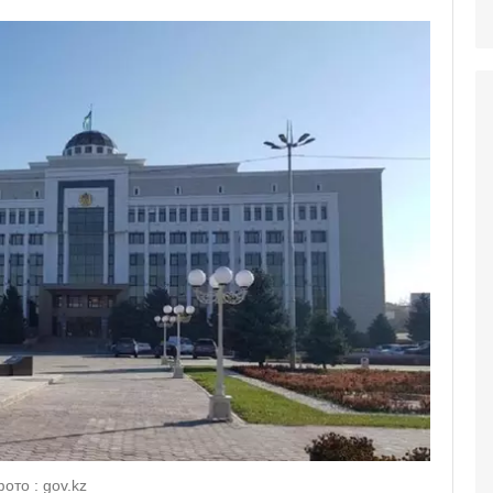
то : gov.kz