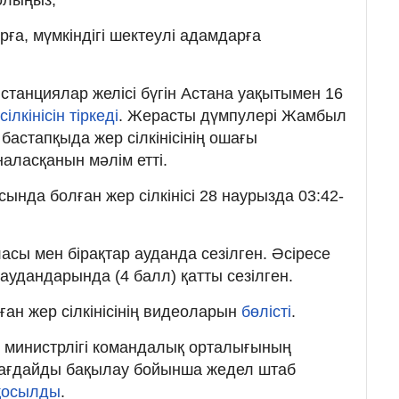
ға, мүмкіндігі шектеулі адамдарға
 станциялар желісі бүгін Астана уақытымен 16
сілкінісін тіркеді
. Жерасты дүмпулері Жамбыл
астапқыда жер сілкінісінің ошағы
аласқанын мәлім етті.
нда болған жер сілкінісі 28 наурызда 03:42-
ласы мен бірақтар ауданда сезілген. Әсіресе
 аудандарында (4 балл) қатты сезілген.
ған жер сілкінісінің видеоларын
бөлісті
.
 министрлігі командалық орталығының
ағдайды бақылау бойынша жедел штаб
 қосылды
.