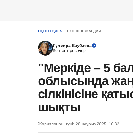
ОҚЫС ОҚИҒА
ТӨТЕНШЕ ЖАҒДАЙ
Гүлмира Ерубаева
Контент-ресечер
"Меркіде – 5 б
облысында жаң
сілкінісіне қат
шықты
Жарияланған күні:
28 наурыз 2025, 16:32