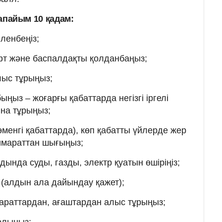
арапайым 10 қадам:
ленбеңіз;
лифт және баспалдақты қолданбаңыз;
лыс тұрыңыз;
быңыз
–
жоғарғы қабаттарда негізгі іргелі
на тұрыңыз;
менгі қабаттарда), көп қабатты үйлерде жер
 ғимараттан шығыңыз;
лдында суды, газды, электр қуатын өшіріңіз;
(алдын ала дайындау қажет);
мараттардан, ағаштардан алыс тұрыңыз;
болыңыз;