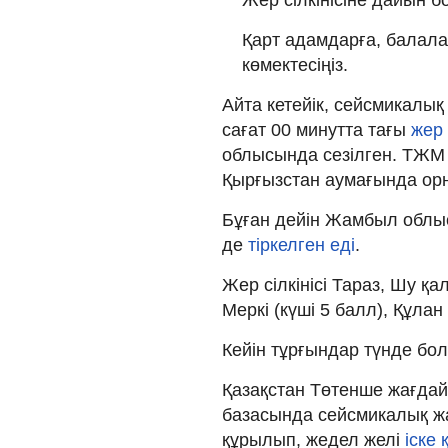
Қарт адамдарға, балалар
көмектесіңіз.
Айта кетейік, сейсмикалық
сағат 00 минутта тағы
жер 
облысында сезілген. ТЖМ б
Қырғызстан аумағында орн
Бұған дейін Жамбыл облысы
де
тіркелген еді
.
Жер сілкінісі Тараз, Шу қа
Меркі (күші 5 балл), Құлан
Кейін тұрғындар түнде бол
Қазақстан Төтенше жағдай
базасында сейсмикалық ж
құрылып, жедел желі
іске