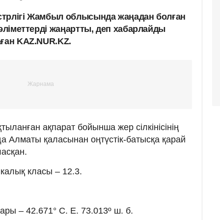
стрлігі Жамбыл облысында жаңадан болған
мәліметтерді жаңартты, деп хабарлайды
аған KAZ.NUR.KZ.
тыланған ақпарат бойынша жер сілкінісінің
а Алматы қаласынан оңтүстік-батысқа қарай
асқан.
икалық класы – 12.3.
ры – 42.671° С. Е. 73.013º ш. б.