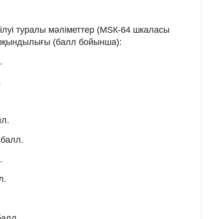
луі туралы мәліметтер (МЅК-64 шкаласы
рқындылығы (балл бойынша):
.
.
лл.
 балл.
.
л.
балл.