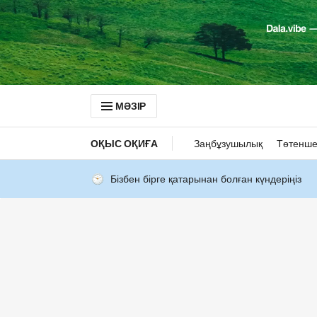
МӘЗІР
ОҚЫС ОҚИҒА
Заңбұзушылық
Төтенше
Бізбен бірге қатарынан болған күндеріңіз