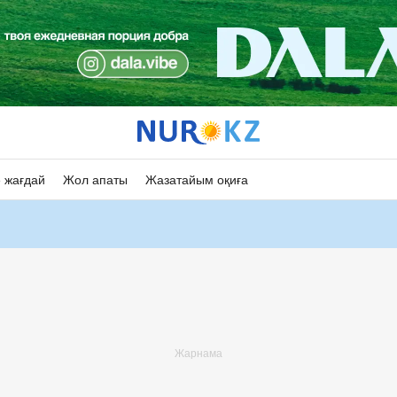
 жағдай
Жол апаты
Жазатайым оқиға