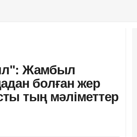
алл": Жамбыл
адан болған жер
ысты тың мәліметтер