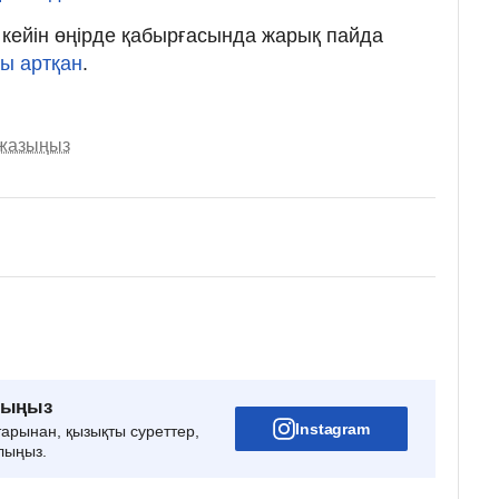
н кейін өңірде қабырғасында жарық пайда
ы артқан
.
 жазыңыз
рыңыз
Instagram
тарынан, қызықты суреттер,
лыңыз.