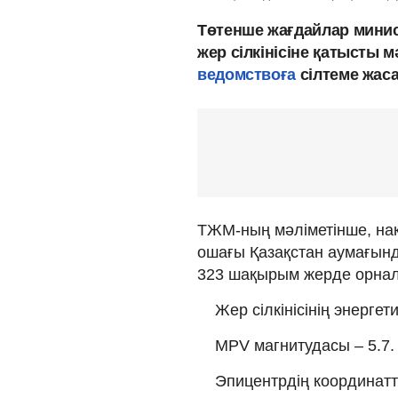
Төтенше жағдайлар мини
жер сілкінісіне қатысты 
ведомствоға
сілтеме жас
ТЖМ-ның мәліметінше, нақ
ошағы Қазақстан аумағынд
323 шақырым жерде орнал
Жер сілкінісінің энергет
MPV магнитудасы – 5.7.
Эпицентрдің координатта