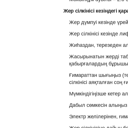
Жер сілкінісі кезіндегі қ
Жер дүмпуі кезінде үрей
Жер сілкінісі кезінде 
Жиhаздан, терезеден а
Жасырынатын жерді та
қабырғалардың бұрышы
Ғимараттан шығыңыз (тө
сілкінісі аяқталған соң
Мүмкіндігіңізше кетер а
Дабыл сөмкесін алыңыз 
Электр желілерінен, ғи
Жер сілкінісіне дайын 