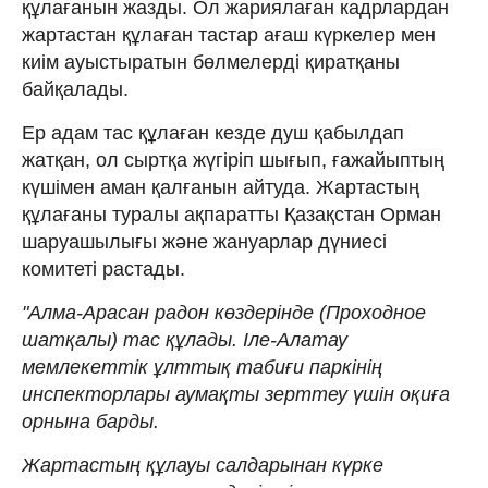
құлағанын жазды. Ол жариялаған кадрлардан
жартастан құлаған тастар ағаш күркелер мен
киім ауыстыратын бөлмелерді қиратқаны
байқалады.
Ер адам тас құлаған кезде душ қабылдап
жатқан, ол сыртқа жүгіріп шығып, ғажайыптың
күшімен аман қалғанын айтуда. Жартастың
құлағаны туралы ақпаратты Қазақстан Орман
шаруашылығы және жануарлар дүниесі
комитеті растады.
"Алма-Арасан радон көздерінде (Проходное
шатқалы) тас құлады. Іле-Алатау
мемлекеттік ұлттық табиғи паркінің
инспекторлары аумақты зерттеу үшін оқиға
орнына барды.
Жартастың құлауы салдарынан күрке