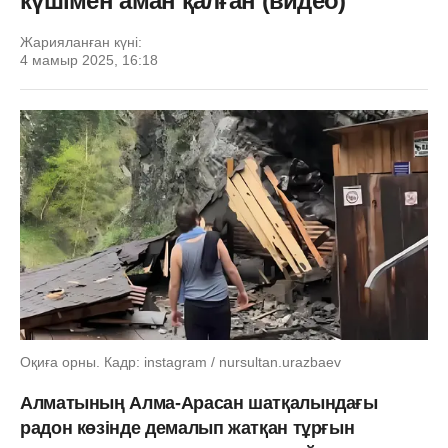
күшімен аман қалған (видео)
Жарияланған күні:
4 мамыр 2025, 16:18
Оқиға орны. Кадр: instagram / nursultan.urazbaev
Алматының Алма-Арасан шатқалындағы
радон көзінде демалып жатқан тұрғын