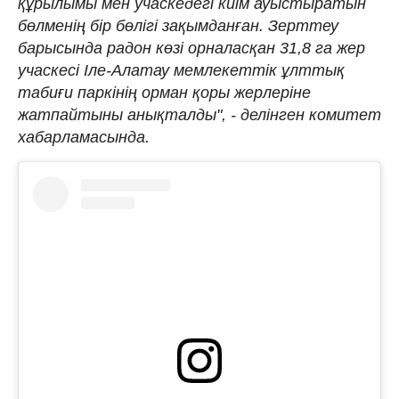
құрылымы мен учаскедегі киім ауыстыратын
бөлменің бір бөлігі зақымданған. Зерттеу
барысында радон көзі орналасқан 31,8 га жер
учаскесі Іле-Алатау мемлекеттік ұлттық
табиғи паркінің орман қоры жерлеріне
жатпайтыны анықталды", - делінген комитет
хабарламасында.