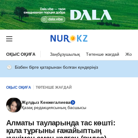
ОҚЫС ОҚИҒА
Заңбұзушылық
Төтенше жағдай
Жол а
Бізбен бірге қатарынан болған күндеріңіз
ОҚЫС ОҚИҒА
ТӨТЕНШЕ ЖАҒДАЙ
Жұлдыз Кенжегалиева
Қазақ редакциясының басшысы
Алматы тауларында тас көшті:
қала тұрғыны ғажайыптың