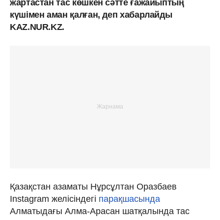
жартастан тас көшкен сәтте ғажайыптың
күшімен аман қалған, деп хабарлайды
KAZ.NUR.KZ.
Қазақстан азаматы Нұрсұлтан Оразбаев
Instagram желісіндегі
парақшасында
Алматыдағы Алма-Арасан шатқалында тас