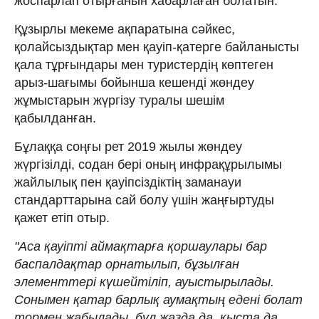
жоспарлап отырғанын хабарлаған болатын.
Құзырлы мекеме ақпаратына сәйкес,
қолайсыздықтар мен қауіп-қатерге байланысты
қала тұрғындары мен туристердің көптеген
арыз-шағымы бойынша кешенді жөндеу
жұмыстарын жүргізу туралы шешім
қабылданған.
Бұлаққа соңғы рет 2019 жылы жөндеу
жүргізілді, содан бері оның инфрақұрылымы
жайлылық пен қауіпсіздіктің заманауи
стандарттарына сай болу үшін жаңғыртуды
қажет етіп отыр.
"Аса қауіпті аймақтарға қоршаулары бар
баспалдақтар орнатылып, бұзылған
элементтері күшейтіліп, ауыстырылады.
Сонымен қатар барлық аумақтың едені болат
тормен жабылады, бұл жазда да, қыста да