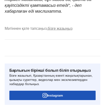
қауіпсіздікті қамтамасыз етеді", - деп
хабарлаған еді мәслихатта.
Мәтіннен қате тапсаңыз,
бізге жазыңыз
Барлығын бірінші болып біліп отырыңыз
Бізге жазылып, Қазақстанның өзекті жаңалықтарынан,
қызықты суреттер, видеолар мен эксклюзивтерден
хабардар болыңыз.
Instagram