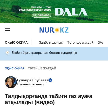
ОҚЫС ОҚИҒА
Заңбұзушылық
Төтенше жағдай
Жол а
Бізбен бірге қатарынан болған күндеріңіз
ОҚЫС ОҚИҒА
ТӨТЕНШЕ ЖАҒДАЙ
Гүлмира Ерубаева
Контент-ресечер
Талдықорғанда табиғи газ ауаға
атқылады (видео)