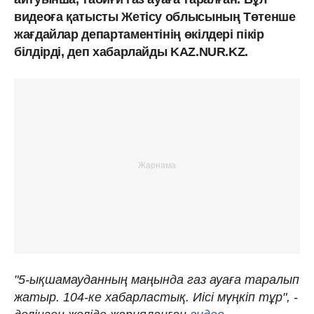
видеоға қатысты Жетісу облысының Төтенше
жағдайлар департаментінің өкілдері пікір
білдірді, деп хабарлайды KAZ.NUR.KZ.
"5-ықшамауданның маңында газ ауаға таралып
жатыр. 104-ке хабарластық. Иісі мүңкіп тұр", -