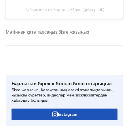
Публикация от Кертаев Айдос (@krisp.tdk)
Мәтіннен қате тапсаңыз,
бізге жазыңыз
Барлығын бірінші болып біліп отырыңыз
Бізге жазылып, Қазақстанның өзекті жаңалықтарынан,
қызықты суреттер, видеолар мен эксклюзивтерден
хабардар болыңыз.
Instagram