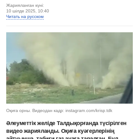
Жарияланған күні:
10 шілде 2025, 10:40
Читать на русском
Оқиға орны. Видеодан кадр: instagram.com/krisp.tdk
Әлеуметтік желіде Талдықорғанда түсірілген
видео жарияланды. Оқиға куәгерлерінің
айтуынша, табиғи газ ауаға таралған. Бұл