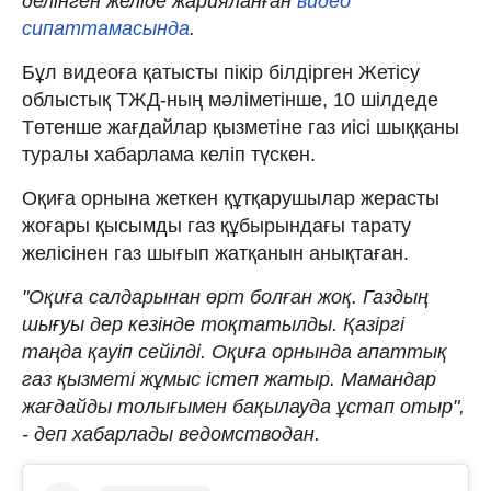
делінген желіде жарияланған
видео
сипаттамасында
.
Бұл видеоға қатысты пікір білдірген Жетісу
облыстық ТЖД-ның мәліметінше, 10 шілдеде
Төтенше жағдайлар қызметіне газ иісі шыққаны
туралы хабарлама келіп түскен.
Оқиға орнына жеткен құтқарушылар жерасты
жоғары қысымды газ құбырындағы тарату
желісінен газ шығып жатқанын анықтаған.
"Оқиға салдарынан өрт болған жоқ. Газдың
шығуы дер кезінде тоқтатылды. Қазіргі
таңда қауіп сейілді. Оқиға орнында апаттық
газ қызметі жұмыс істеп жатыр. Мамандар
жағдайды толығымен бақылауда ұстап отыр",
- деп хабарлады ведомстводан.