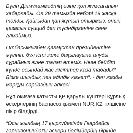
Бүгін Дінмұхаммедтің өзіне қол жұмсағанын
хабарлады. Ол 29 тамызда небәрі 19 жасқа
толды. Қайғыдан қан жұтып отырмыз, оның
қазасын суицид деп түсіндіргеніне сене
алмаймыз.
Отбасымызбен Қазақстан президентіне
жүгініп, бұл істі жеке бақылауына алуды
сұраймыз және талап етеміз. Неге бейбіт
күнде осындай жас жігіттер қаза табады?
Бізге шындық пен әділдік қажет", - деп жазды
марқұм сарбаздың әпкесі.
Бұл оқиғаға қатысты ҚР Қарулы күштері Құрлық
әскерлерінің баспасөз қызметі NUR.KZ тілшісіне
пікір білдірді.
"Осы жылдың 17 қыркүйегінде Гвардейск
гарнизонындағы әскери бөлімдердің бірінде