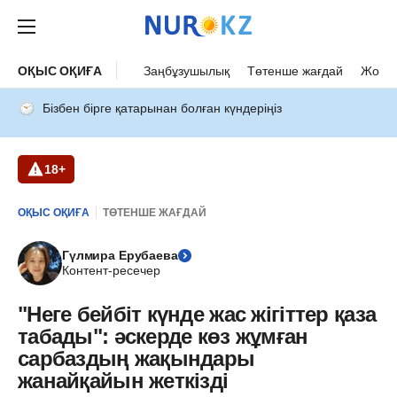
ОҚЫС ОҚИҒА
Заңбұзушылық
Төтенше жағдай
Жол а
Бізбен бірге қатарынан болған күндеріңіз
18+
ОҚЫС ОҚИҒА
ТӨТЕНШЕ ЖАҒДАЙ
Гүлмира Ерубаева
Контент-ресечер
"Неге бейбіт күнде жас жігіттер қаза
табады": әскерде көз жұмған
сарбаздың жақындары
жанайқайын жеткізді