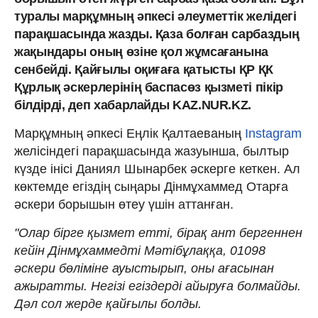
туралы марқұмның әпкесі әлеуметтік желідегі
парақшасында жазды. Қаза болған сарбаздың
жақындары оның өзіне қол жұмсағанына
сенбейді. Қайғылы оқиғаға қатысты ҚР ҚК
Құрлық әскерлерінің баспасөз қызметі пікір
білдірді, деп хабарлайды KAZ.NUR.KZ.
Марқұмның әпкесі Еңлік Қалтаеваның
Instagram
желісіндегі парақшасында жазуынша, былтыр
күзде інісі Даниял Шынарбек әскерге кеткен. Ал
көктемде егіздің сыңары Дінмұхаммед Отарға
әскери борышын өтеу үшін аттанған.
"Олар бірге қызмет етті, бірақ ант бергеннен
кейін Дінмұхаммедті Мәтібұлаққа, 01098
әскери бөліміне ауыстырып, оны ағасынан
ажыратты. Негізі егіздерді айыруға болмайды.
Дәл сол жерде қайғылы болды.