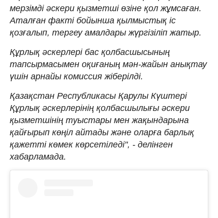
мерзімді әскери қызметші өзіне қол жұмсаған.
Аталған факті бойынша қылмыстық іс
қозғалып, тергеу амалдары жүргізіліп жатыр.
Құрлық әскерлері бас қолбасшысының
тапсырмасымен оқиғаның мән-жайын анықтау
үшін арнайы комиссия жіберілді.
Қазақстан Республикасы Қарулы Күштері
Құрлық әскерлерінің қолбасшылығы әскери
қызметшінің туыстары мен жақындарына
қайғырып көңіл айтады және оларға барлық
қажетті көмек көрсетіледі", - делінген
хабарламада.