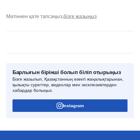
Мәтіннен қате тапсаңыз,
бізге жазыңыз
Барлығын бірінші болып біліп отырыңыз
Бізге жазылып, Қазақстанның өзекті жаңалықтарынан,
қызықты суреттер, видеолар мен эксклюзивтерден
хабардар болыңыз.
Instagram