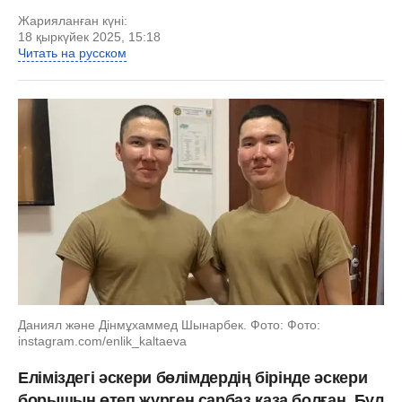
Жарияланған күні:
18 қыркүйек 2025, 15:18
Читать на русском
Даниял және Дінмұхаммед Шынарбек. Фото: Фото:
instagram.com/enlik_kaltaeva
Еліміздегі әскери бөлімдердің бірінде әскери
борышын өтеп жүрген сарбаз қаза болған. Бұл