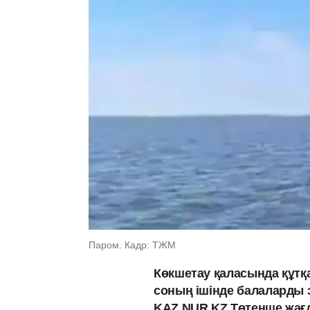
Паром. Кадр: ТЖМ
Көкшетау қаласында құтқ
соның ішінде балаларды 
KAZ.NUR.KZ Төтенше жағ