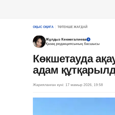
ОҚЫС ОҚИҒА
ТӨТЕНШЕ ЖАҒДАЙ
Жұлдыз Кенжегалиева
Қазақ редакциясының басшысы
Көкшетауда ақа
адам құтқарылд
Жарияланған күні:
17 мамыр 2026, 19:58