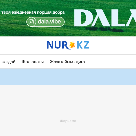
 жағдай
Жол апаты
Жазатайым оқиға