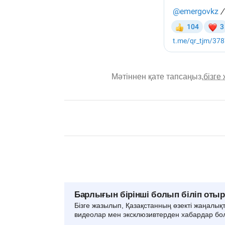
Мәтіннен қате тапсаңыз,
бізге
Барлығын бірінші болып біліп оты
Бізге жазылып, Қазақстанның өзекті жаңалық
видеолар мен эксклюзивтерден хабардар бо