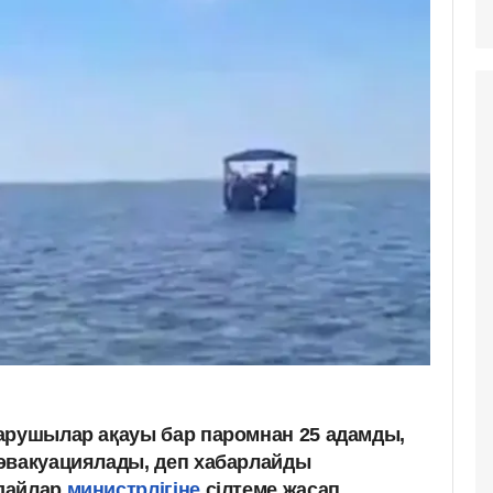
арушылар ақауы бар паромнан 25 адамды,
эвакуациялады, деп хабарлайды
дайлар
министрлігіне
сілтеме жасап.