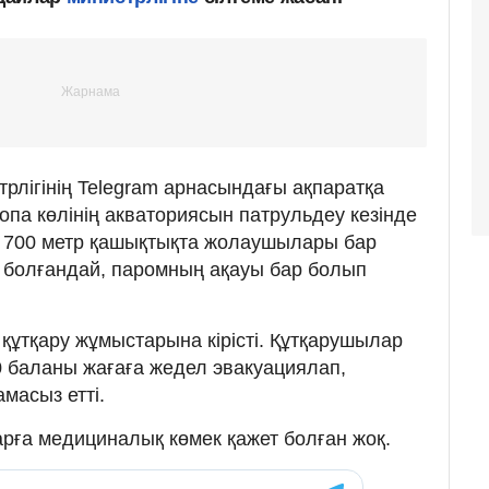
рлігінің Telegram арнасындағы ақпаратқа
опа көлінің акваториясын патрульдеу кезінде
 700 метр қашықтықта жолаушылары бар
і болғандай, паромның ақауы бар болып
құтқару жұмыстарына кірісті. Құтқарушылар
0 баланы жағаға жедел эвакуациялап,
амасыз етті.
рға медициналық көмек қажет болған жоқ.