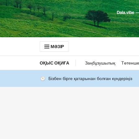
МӘЗІР
ОҚЫС ОҚИҒА
Заңбұзушылық
Төтенше
Бізбен бірге қатарынан болған күндеріңіз