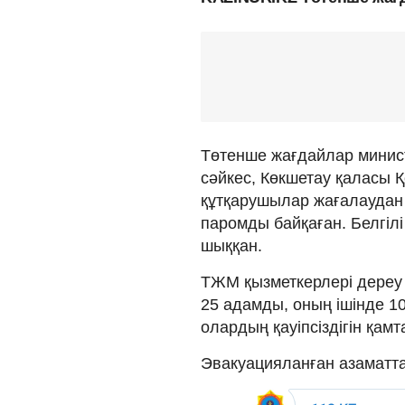
Төтенше жағдайлар минист
сәйкес, Көкшетау қаласы Қ
құтқарушылар жағалаудан
паромды байқаған. Белгіл
шыққан.
ТЖМ қызметкерлері дереу 
25 адамды, оның ішінде 1
олардың қауіпсіздігін қамт
Эвакуацияланған азаматта