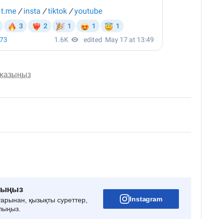
 жазыңыз
рыңыз
Instagram
тарынан, қызықты суреттер,
лыңыз.