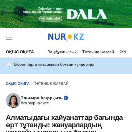
ОҚЫС ОҚИҒА
Заңбұзушылық
Төтенше жағдай
Жол а
Бізбен бірге қатарынан болған күндеріңіз
ОҚЫС ОҚИҒА
ТӨТЕНШЕ ЖАҒДАЙ
Эльмира Асқарқызы
Аға журналист
Алматыдағы хайуанаттар бағында
өрт тұтанды: жануарлардың