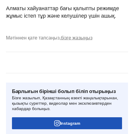
Алматы хайуанаттар бағы қалыпты режимде
жұмыс істеп тұр және келушілер үшін ашық.
Мәтіннен қате тапсаңыз,
бізге жазыңыз
Барлығын бірінші болып біліп отырыңыз
Бізге жазылып, Қазақстанның өзекті жаңалықтарынан,
қызықты суреттер, видеолар мен эксклюзивтерден
хабардар болыңыз.
Instagram