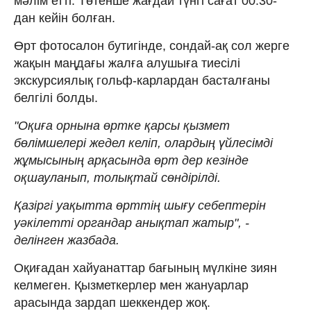
мәлім етті. Төтенше жағдай түнгі сағат 00:30-
дан кейін болған.
Өрт фотосалон бутигінде, сондай-ақ сол жерге
жақын маңдағы жалға алушыға тиесілі
экскурсиялық гольф-карлардан басталғаны
белгілі болды.
"Оқиға орнына өртке қарсы қызмет
бөлімшелері жедел келіп, олардың үйлесімді
жұмысының арқасында өрт дер кезінде
оқшауланып, толықтай сөндірілді.
Қазіргі уақытта өрттің шығу себептерін
уәкілетті органдар анықтап жатыр", -
делінген жазбада.
Оқиғадан хайуанаттар бағының мүлкіне зиян
келмеген. Қызметкерлер мен жануарлар
арасында зардап шеккендер жоқ.