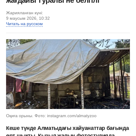
жағдайы туралы не белгілі
Жарияланған күні:
9 маусым 2026, 10:32
Читать на русском
Оқиға орыны. Фото: instagram.com/almatyzoo
Кеше түнде Алматыдағы хайуанаттар бағында
өрт шықты. Қызыл жалын фотостудияда