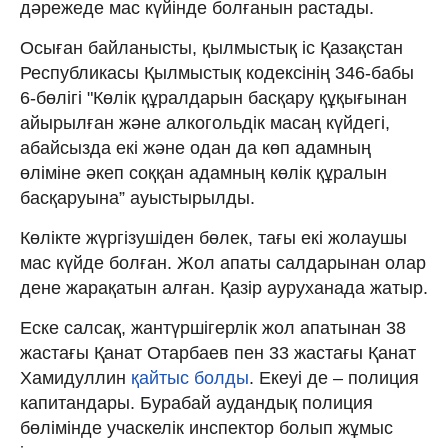
дәрежеде мас күйінде болғанын растады.
Осыған байланысты, қылмыстық іс Қазақстан
Республикасы Қылмыстық кодексінің 346-бабы
6-бөлігі "Көлік құралдарын басқару құқығынан
айырылған және алкогольдік масаң күйдегі,
абайсызда екі және одан да көп адамның
өліміне әкеп соққан адамның көлік құралын
басқаруына” ауыстырылды.
Көлікте жүргізушіден бөлек, тағы екі жолаушы
мас күйде болған. Жол апаты салдарынан олар
дене жарақатын алған. Қазір ауруханада жатыр.
Еске салсақ, жантүршігерлік жол апатынан 38
жастағы Қанат Отарбаев пен 33 жастағы Қанат
Хамидуллин
қайтыс болды
. Екеуі де – полиция
капитандары. Бурабай аудандық полиция
бөлімінде учаскелік инспектор болып жұмыс