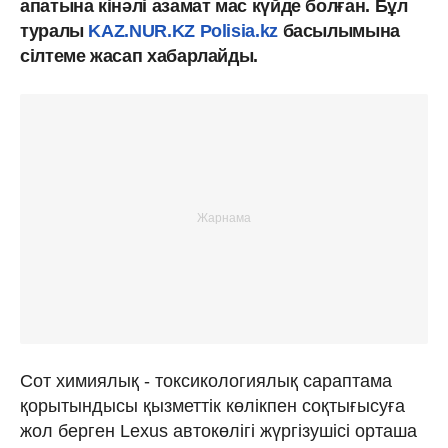
апатына кінәлі азамат мас күйде болған. Бұл
туралы
KAZ.NUR.KZ
Polisia.kz
басылымына
сілтеме жасап хабарлайды.
Сот химиялық - токсикологиялық сараптама
қорытындысы қызметтік көлікпен соқтығысуға
жол берген Lexus автокөлігі жүргізушісі орташа