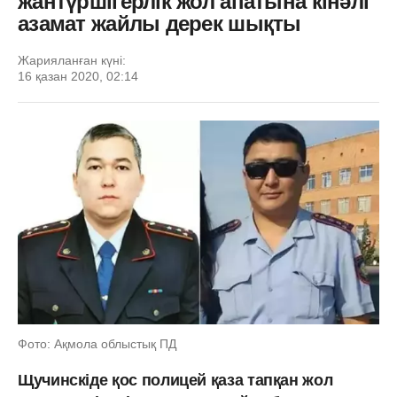
жантүршігерлік жол апатына кінәлі
азамат жайлы дерек шықты
Жарияланған күні:
16 қазан 2020, 02:14
Фото: Ақмола облыстық ПД
Щучинскіде қос полицей қаза тапқан жол