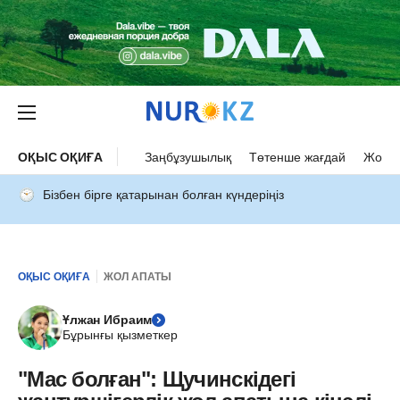
ОҚЫС ОҚИҒА
Заңбұзушылық
Төтенше жағдай
Жол а
Бізбен бірге қатарынан болған күндеріңіз
ОҚЫС ОҚИҒА
ЖОЛ АПАТЫ
Ұлжан Ибраим
Бұрынғы қызметкер
"Мас болған": Щучинскідегі