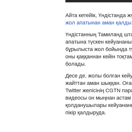
Айта кетейік, Үндістанда ж
жол апатынан аман қалды
Үндістанның Тамиланд шт
апатына түскен кейуананың
бұрылыста жол бойында тұ
оны қаққаннан кейін тоқта
болады.
Десе де, жолы болған кейу
жайттан аман шыққан. Оған
Twitter желісінің CGTN п
видеосы он мыңнан астам 
қолданушылары кейуананың
пікір қалдыруда.