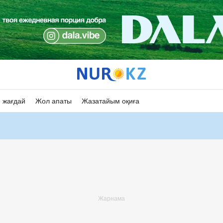
 жағдай
Жол апаты
Жазатайым оқиға