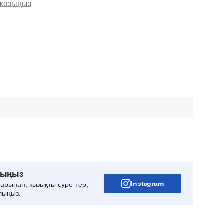
 жазыңыз
рыңыз
Instagram
тарынан, қызықты суреттер,
лыңыз.