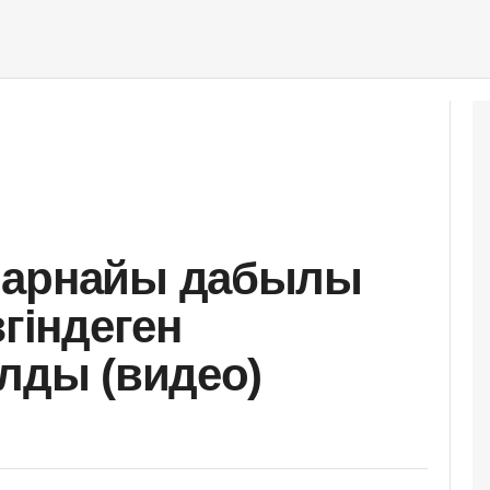
 арнайы дабылы
згіндеген
алды (видео)