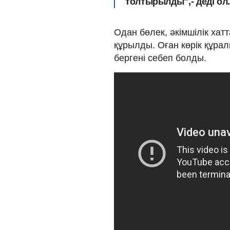
толтырылды",- деді ол
Одан бөлек, әкімшілік хатт
құрылды. Оған көрік құрал
бергені себеп болды.