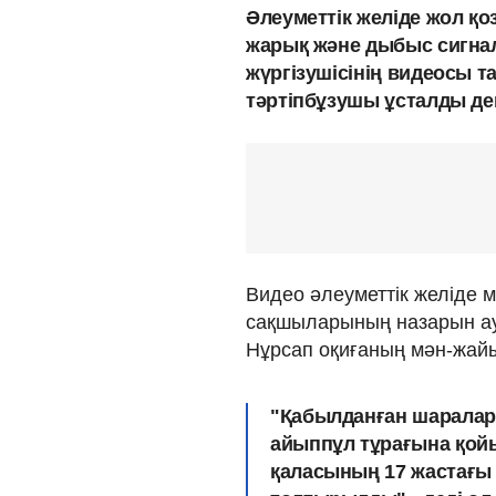
Әлеуметтік желіде жол қо
жарық және дыбыс сигнал
жүргізушісінің видеосы т
тәртіпбұзушы ұсталды д
Видео әлеуметтік желіде м
сақшыларының назарын ау
Нұрсап оқиғаның мән-жайы
"Қабылданған шаралар 
айыппұл тұрағына қойы
қаласының 17 жастағы 