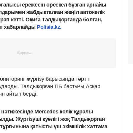
зғалысы ережесін өрескел бұзған арнайы
дарымен жабдықталған жеңіл автокөлік
арап кетті. Оқиға Талдықорғанда болған,
еп хабарлайды
Polisia.kz.
ониторинг жүргізу барысында тәртіп
дарды. Талдықорған ПБ бастығы Асқар
н айтып берді.
нәтижесінде Mercedes көлік құралы
лды. Жүргізуші куәлігі жоқ Талдықорған
тұрғынына қатысты үш әкімшілік хаттама