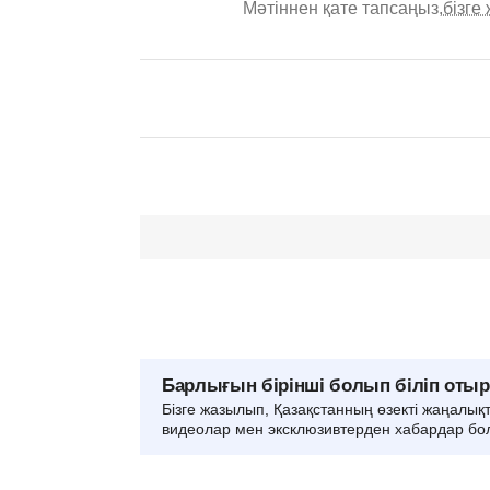
Мәтіннен қате тапсаңыз,
бізге
Барлығын бірінші болып біліп оты
Бізге жазылып, Қазақстанның өзекті жаңалық
видеолар мен эксклюзивтерден хабардар бо