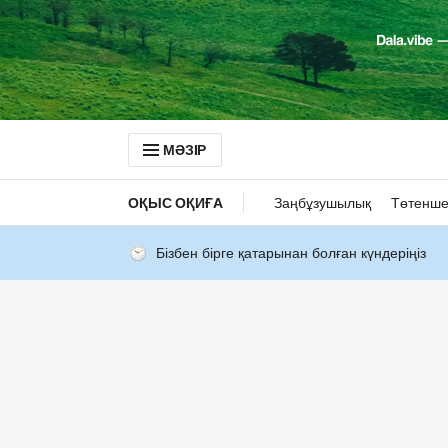
МӘЗІР
ОҚЫС ОҚИҒА
Заңбұзушылық
Төтенше
Бізбен бірге қатарынан болған күндеріңіз