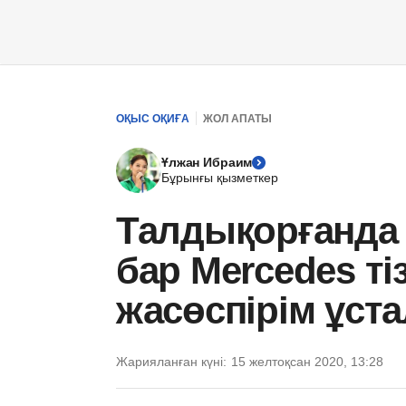
ОҚЫС ОҚИҒА
ЖОЛ АПАТЫ
Ұлжан Ибраим
Бұрынғы қызметкер
Талдықорғанда
бар Mercedes ті
жасөспірім ұст
Жарияланған күні:
15 желтоқсан 2020, 13:28