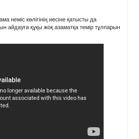
.
ама неміс көлігінің иесіне қатысты да
ын айдауға құқы жоқ азаматқа темір тұлпарын