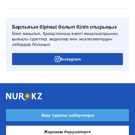
Барлығын бірінші болып біліп отырыңыз
Бізге жазылып, Қазақстанның өзекті жаңалықтарынан,
қызықты суреттер, видеолар мен эксклюзивтерден
хабардар болыңыз.
Instagram
Ақау туралы хабарлаңыз
Жарнама берушілерге