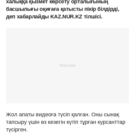
халыққа қызмет көрсету орталығының
басшылығы оқиғаға қатысты пікір білдірді,
деп хабарлайды KAZ.NUR.KZ тілшісі.
Жол апаты видеоға түсіп қалған. Оны сынақ
тапсыру үшін өз кезегін күтіп тұрған курсанттар
түсірген.