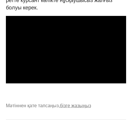
ретте курсант көлікте нұсқаушысыз жалғыз
болуы керек.
Мәтіннен қате тапсаңыз,
бізге жазыңыз