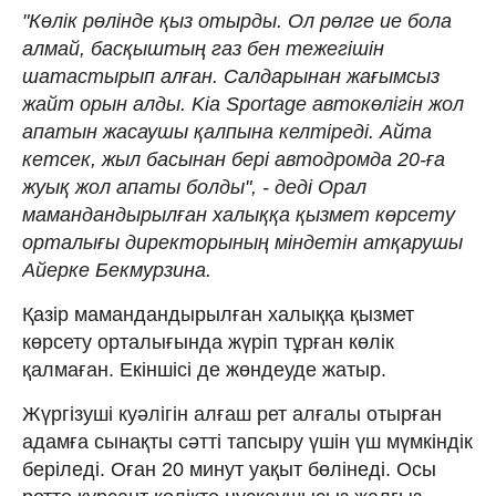
"Көлік рөлінде қыз отырды. Ол рөлге ие бола
алмай, басқыштың газ бен тежегішін
шатастырып алған. Салдарынан жағымсыз
жайт орын алды. Kia Sportage автокөлігін жол
апатын жасаушы қалпына келтіреді. Айта
кетсек, жыл басынан бері автодромда 20-ға
жуық жол апаты болды", - деді Орал
мамандандырылған халыққа қызмет көрсету
орталығы директорының міндетін атқарушы
Айерке Бекмурзина.
Қазір мамандандырылған халыққа қызмет
көрсету орталығында жүріп тұрған көлік
қалмаған. Екіншісі де жөндеуде жатыр.
Жүргізуші куәлігін алғаш рет алғалы отырған
адамға сынақты сәтті тапсыру үшін үш мүмкіндік
беріледі. Оған 20 минут уақыт бөлінеді. Осы