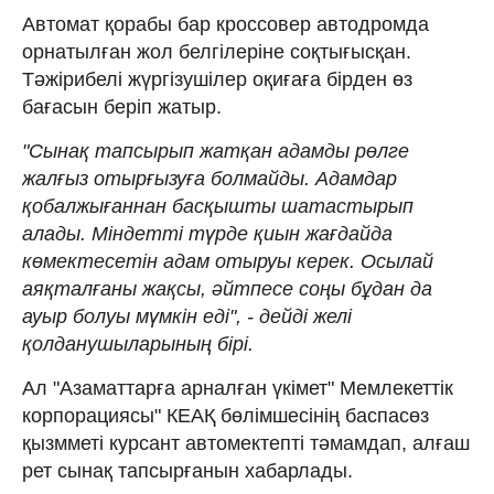
Автомат қорабы бар кроссовер автодромда
орнатылған жол белгілеріне соқтығысқан.
Тәжірибелі жүргізушілер оқиғаға бірден өз
бағасын беріп жатыр.
"Сынақ тапсырып жатқан адамды рөлге
жалғыз отырғызуға болмайды. Адамдар
қобалжығаннан басқышты шатастырып
алады. Міндетті түрде қиын жағдайда
көмектесетін адам отыруы керек. Осылай
аяқталғаны жақсы, әйтпесе соңы бұдан да
ауыр болуы мүмкін еді", - дейді желі
қолданушыларының бірі.
Ал "Азаматтарға арналған үкімет" Мемлекеттік
корпорациясы" КЕАҚ бөлімшесінің баспасөз
қызмметі курсант автомектепті тәмамдап, алғаш
рет сынақ тапсырғанын хабарлады.