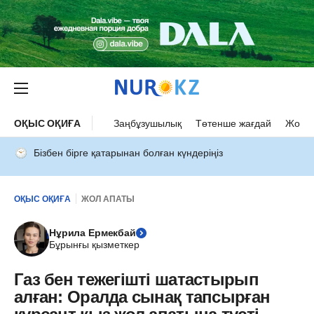
ОҚЫС ОҚИҒА
Заңбұзушылық
Төтенше жағдай
Жол а
Бізбен бірге қатарынан болған күндеріңіз
ОҚЫС ОҚИҒА
ЖОЛ АПАТЫ
Нұрила Ермекбай
Бұрынғы қызметкер
Газ бен тежегішті шатастырып
алған: Оралда сынақ тапсырған