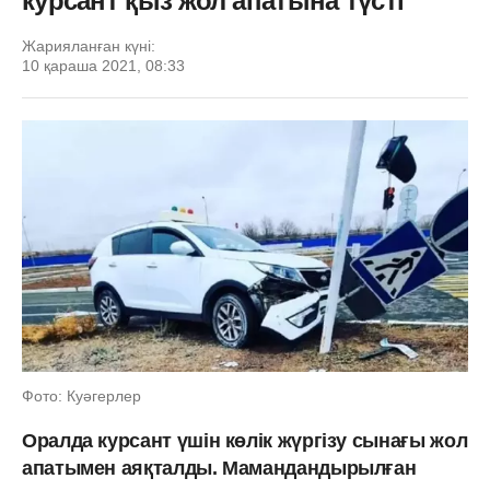
курсант қыз жол апатына түсті
Жарияланған күні:
10 қараша 2021, 08:33
Фото: Куәгерлер
Оралда курсант үшін көлік жүргізу сынағы жол
апатымен аяқталды. Мамандандырылған