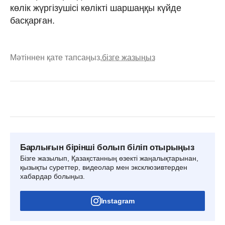
көлік жүргізушісі көлікті шаршаңқы күйде
басқарған.
Мәтіннен қате тапсаңыз,
бізге жазыңыз
Барлығын бірінші болып біліп отырыңыз
Бізге жазылып, Қазақстанның өзекті жаңалықтарынан,
қызықты суреттер, видеолар мен эксклюзивтерден
хабардар болыңыз.
Instagram