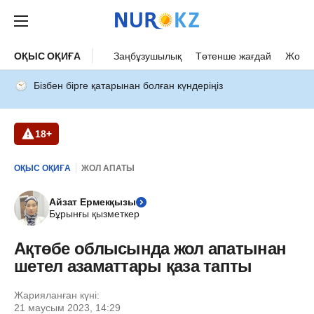
ОҚЫС ОҚИҒА
Заңбұзушылық
Төтенше жағдай
Жол а
Бізбен бірге қатарынан болған күндеріңіз
18+
ОҚЫС ОҚИҒА
ЖОЛ АПАТЫ
Айзат Ермекқызы
Бұрынғы қызметкер
Ақтөбе облысында жол апатынан
шетел азаматтары қаза тапты
Жарияланған күні:
21 маусым 2023, 14:29