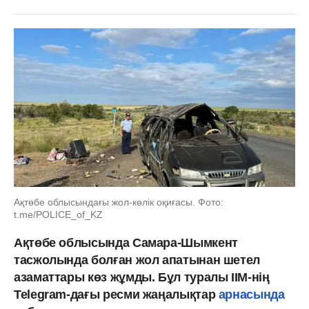
Ақтөбе облысындағы жол-көлік оқиғасы. Фото:
t.me/POLICE_of_KZ
Ақтөбе облысында Самара-Шымкент
тасжолында болған жол апатынан шетел
азаматтары көз жұмды. Бұл туралы ІІМ-нің
Telegram-дағы ресми жаңалықтар
арнасында