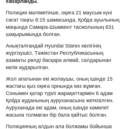
хабарланды.
Полиция мәліметінше, оқиға 21 маусым күні
сағат таңғы 8:15 шамасында, Қобда ауылының
маңында Самара-Шымкент тасжолының 631
шақырымында болған.
Анықталғандай Hyundai Starex көлігінің
жүргізушісі, Тәжікстан Республикасының
азаматы рөлді басқара алмай, салдарынан
көлік аударылған.
Жол апатынан екі жолаушы, оның ішінде 15
жастағы қыз оқиға орнында көз жұмған.
Сонымен қатар түрлі жарақаттармен 6 адам
Қобда ауданының ауруханасына жеткізілген.
Ауруханада екі адам, оның ішінде кәмелет
жасына толмаған бір бала қайтыс болған.
Полицияның алдын ала болжамы бойынша