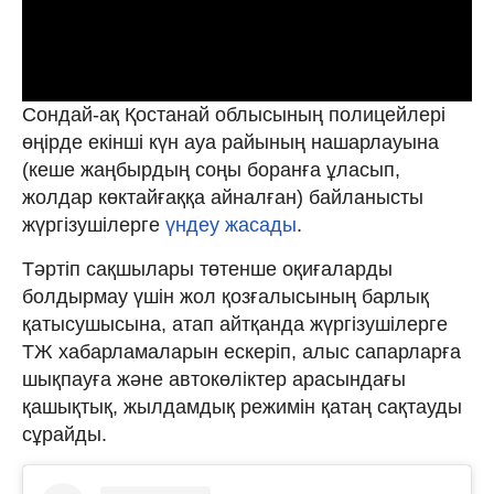
Сондай-ақ Қостанай облысының полицейлері
өңірде екінші күн ауа райының нашарлауына
(кеше жаңбырдың соңы боранға ұласып,
жолдар көктайғаққа айналған) байланысты
жүргізушілерге
үндеу жасады
.
Тәртіп сақшылары төтенше оқиғаларды
болдырмау үшін жол қозғалысының барлық
қатысушысына, атап айтқанда жүргізушілерге
ТЖ хабарламаларын ескеріп, алыс сапарларға
шықпауға және автокөліктер арасындағы
қашықтық, жылдамдық режимін қатаң сақтауды
сұрайды.