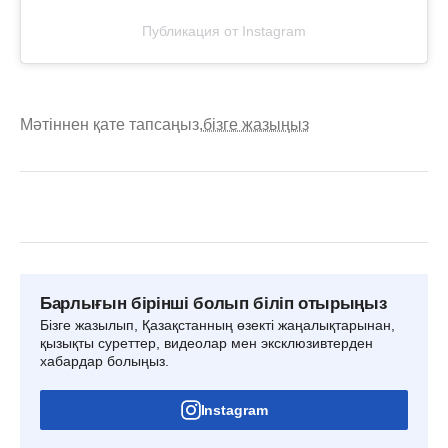
Публикация от Instagram
Мәтіннен қате тапсаңыз,
бізге жазыңыз
Барлығын бірінші болып біліп отырыңыз
Бізге жазылып, Қазақстанның өзекті жаңалықтарынан,
қызықты суреттер, видеолар мен эксклюзивтерден
хабардар болыңыз.
Instagram