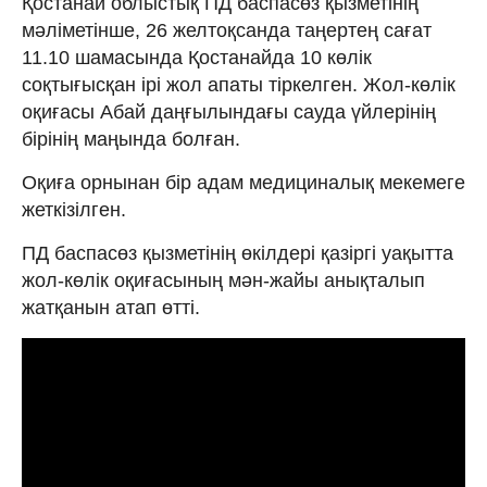
Қостанай облыстық ПД баспасөз қызметінің
мәліметінше, 26 желтоқсанда таңертең сағат
11.10 шамасында Қостанайда 10 көлік
соқтығысқан ірі жол апаты тіркелген. Жол-көлік
оқиғасы Абай даңғылындағы сауда үйлерінің
бірінің маңында болған.
Оқиға орнынан бір адам медициналық мекемеге
жеткізілген.
ПД баспасөз қызметінің өкілдері қазіргі уақытта
жол-көлік оқиғасының мән-жайы анықталып
жатқанын атап өтті.