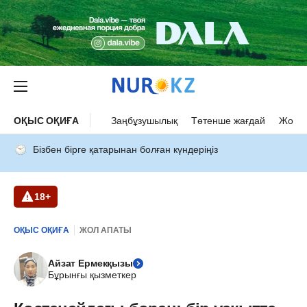
ОҚЫС ОҚИҒА
Заңбұзушылық
Төтенше жағдай
Жол а
Бізбен бірге қатарынан болған күндеріңіз
18+
ОҚЫС ОҚИҒА
ЖОЛ АПАТЫ
Айзат Ермекқызы
Бұрынғы қызметкер