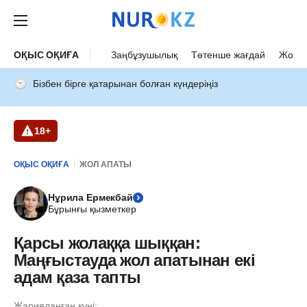
ОҚЫС ОҚИҒА
Заңбұзушылық
Төтенше жағдай
Жол а
Бізбен бірге қатарынан болған күндеріңіз
18+
ОҚЫС ОҚИҒА
ЖОЛ АПАТЫ
Нұрила Ермекбай
Бұрынғы қызметкер
Қарсы жолаққа шыққан:
Маңғыстауда жол апатынан екі
адам қаза тапты
Жарияланған күні: