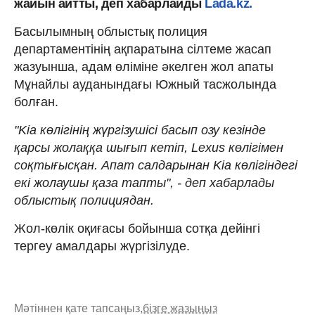
жайын айтты, деп хабарлайды
Lada.kz.
Басылымның облыстық полиция
департаментінің ақпаратына сілтеме жасап
жазуынша, адам өліміне әкелген жол апаты
Мұнайлы ауданындағы Южный тасжолында
болған.
"Kia көлігінің жүргізушісі басып озу кезінде
қарсы жолаққа шығып кетіп, Lexus көлігімен
соқтығысқан. Апат салдарынан Kia көлігіндегі
екі жолаушы қаза тапты", - деп хабарлады
облыстық полициядан.
Жол-көлік оқиғасы бойынша сотқа дейінгі
тергеу амалдары жүргізілуде.
Мәтіннен қате тапсаңыз,
бізге жазыңыз