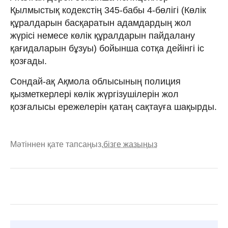
Қылмыстық кодекстің 345-бабы 4-бөлігі (Көлiк
құралдарын басқаратын адамдардың жол
жүрісі немесе көлiк құралдарын пайдалану
қағидаларын бұзуы) бойынша сотқа дейінгі іс
қозғады.
Сондай-ақ Ақмола облысының полиция
қызметкерлері көлік жүргізушілерін жол
қозғалысы ережелерін қатаң сақтауға шақырды.
Мәтіннен қате тапсаңыз,
бізге жазыңыз