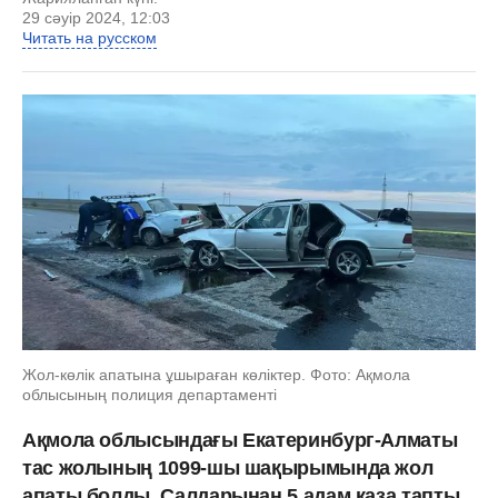
29 сәуір 2024, 12:03
Читать на русском
Жол-көлік апатына ұшыраған көліктер. Фото: Ақмола
облысының полиция департаменті
Ақмола облысындағы Екатеринбург-Алматы
тас жолының 1099-шы шақырымында жол
апаты болды. Салдарынан 5 адам қаза тапты.