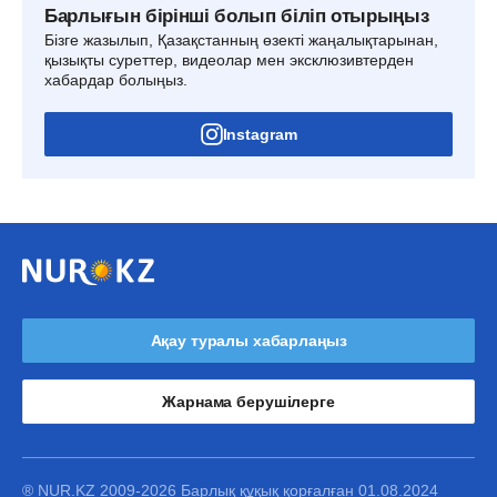
Барлығын бірінші болып біліп отырыңыз
Бізге жазылып, Қазақстанның өзекті жаңалықтарынан,
қызықты суреттер, видеолар мен эксклюзивтерден
хабардар болыңыз.
Instagram
Ақау туралы хабарлаңыз
Жарнама берушілерге
® NUR.KZ 2009-2026 Барлық құқық қорғалған 01.08.2024