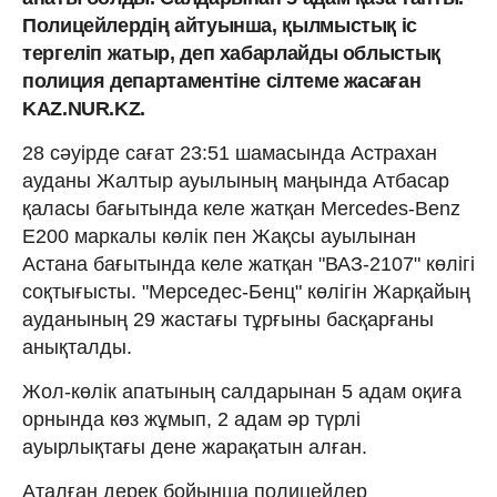
Полицейлердің айтуынша, қылмыстық іс
тергеліп жатыр, деп хабарлайды облыстық
полиция департаментіне сілтеме жасаған
KAZ.NUR.KZ.
28 сәуірде сағат 23:51 шамасында Астрахан
ауданы Жалтыр ауылының маңында Атбасар
қаласы бағытында келе жатқан Mercedes-Benz
E200 маркалы көлік пен Жақсы ауылынан
Астана бағытында келе жатқан "ВАЗ-2107" көлігі
соқтығысты. "Мерседес-Бенц" көлігін Жарқайың
ауданының 29 жастағы тұрғыны басқарғаны
анықталды.
Жол-көлік апатының салдарынан 5 адам оқиға
орнында көз жұмып, 2 адам әр түрлі
ауырлықтағы дене жарақатын алған.
Аталған дерек бойынша полицейлер