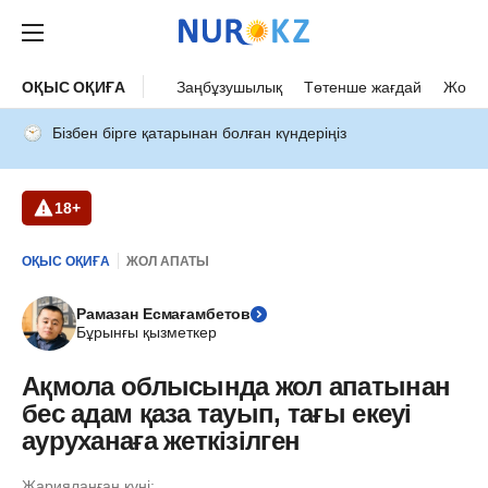
ОҚЫС ОҚИҒА
Заңбұзушылық
Төтенше жағдай
Жол а
Бізбен бірге қатарынан болған күндеріңіз
18+
ОҚЫС ОҚИҒА
ЖОЛ АПАТЫ
Рамазан Есмағамбетов
Бұрынғы қызметкер
Ақмола облысында жол апатынан
бес адам қаза тауып, тағы екеуі
ауруханаға жеткізілген
Жарияланған күні: