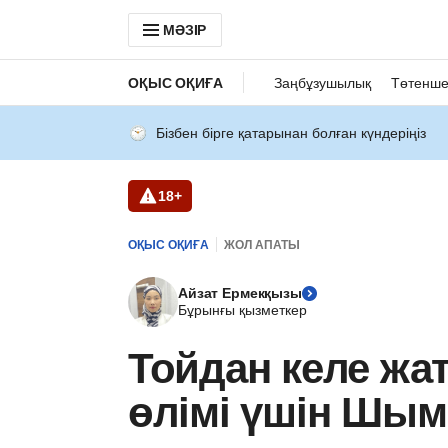
МӘЗІР
ОҚЫС ОҚИҒА
Заңбұзушылық
Төтенше
Бізбен бірге қатарынан болған күндеріңіз
18+
ОҚЫС ОҚИҒА
ЖОЛ АПАТЫ
Айзат Ермекқызы
Бұрынғы қызметкер
Тойдан келе жа
өлімі үшін Шым