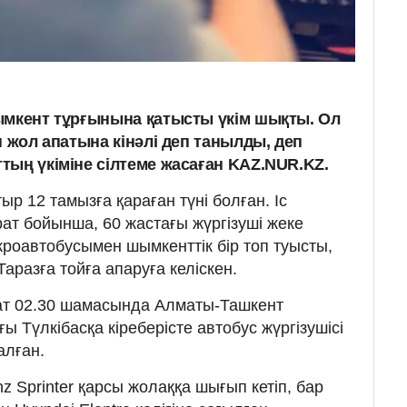
ымкент тұрғынына қатысты үкім шықты. Ол
н жол апатына кінәлі деп танылды, деп
тың үкіміне сілтеме жасаған KAZ.NUR.KZ.
ыр 12 тамызға қараған түні болған. Іс
т бойынша, 60 жастағы жүргізуші жеке
кроавтобусымен шымкенттік бір топ туысты,
аразға тойға апаруға келіскен.
ғат 02.30 шамасында Алматы-Ташкент
 Түлкібасқа кіреберісте автобус жүргізушісі
алған.
 Sprinter қарсы жолаққа шығып кетіп, бар