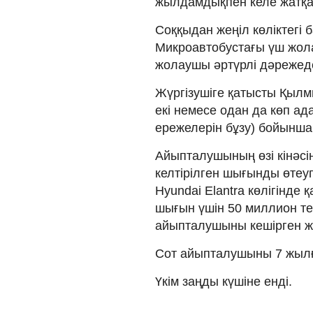
жылдамдықпен келе жатқан 
Соққыдан жеңіл көліктегі 
Микроавтобустағы үш жола
жолаушы әртүрлі дәрежед
Жүргізушіге қатысты Қылмы
екі немесе одан да көп ад
ережелерін бұзу) бойынша
Айыпталушының өзі кінәсі
келтірілген шығынды өтеуг
Hyundai Elantra көлігінде
шығын үшін 50 миллион те
айыпталушыны кешірген ж
Сот айыпталушыны 7 жылғ
Үкім заңды күшіне енді.