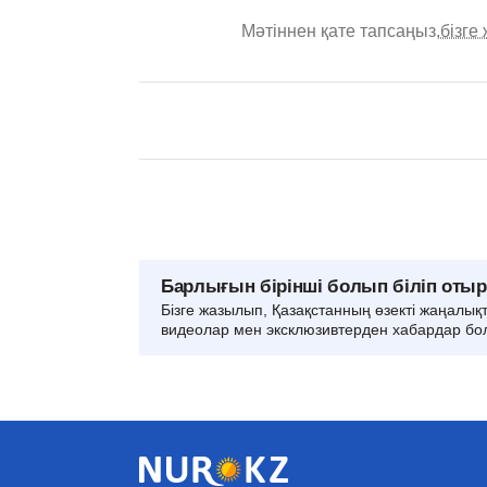
Мәтіннен қате тапсаңыз,
бізге
Барлығын бірінші болып біліп оты
Бізге жазылып, Қазақстанның өзекті жаңалық
видеолар мен эксклюзивтерден хабардар бо