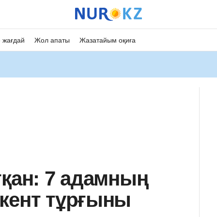
 жағдай
Жол апаты
Жазатайым оқиға
тқан: 7 адамның
кент тұрғыны