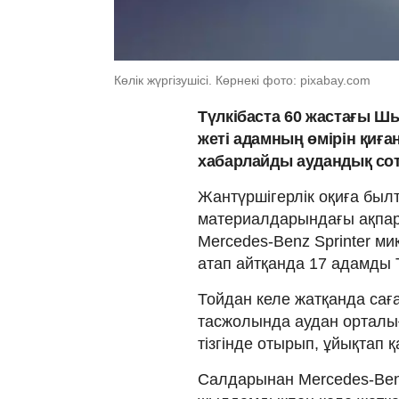
Көлік жүргізушісі. Көрнекі фото: pixabay.com
Түлкібаста 60 жастағы Ш
жеті адамның өмірін қиға
хабарлайды аудандық сот
Жантүршігерлік оқиға былт
материалдарындағы ақпара
Mercedes-Benz Sprinter ми
атап айтқанда 17 адамды Т
Тойдан келе жатқанда са
тасжолында аудан орталығы
тізгінде отырып, ұйықтап қ
Салдарынан Mercedes-Benz