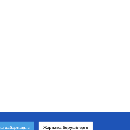
лы хабарлаңыз
Жарнама берушілерге