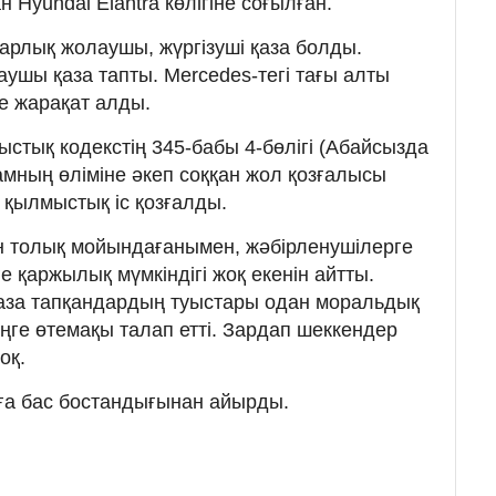
Hyundai Elantra көлігіне соғылған.
барлық жолаушы, жүргізуші қаза болды.
ушы қаза тапты. Mercedes-тегі тағы алты
е жарақат алды.
стық кодекстің 345-бабы 4-бөлігі (Абайсызда
амның өліміне әкеп соққан жол қозғалысы
 қылмыстық іс қозғалды.
н толық мойындағанымен, жәбірленушілерге
е қаржылық мүмкіндігі жоқ екенін айтты.
 қаза тапқандардың туыстары одан моральдық
ңге өтемақы талап етті. Зардап шеккендер
оқ.
а бас бостандығынан айырды.