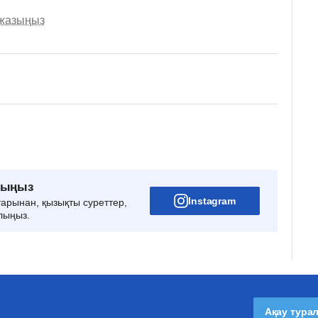
 жазыңыз
рыңыз
Instagram
тарынан, қызықты суреттер,
лыңыз.
Ақау тура