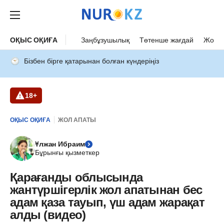
ОҚЫС ОҚИҒА
Заңбұзушылық
Төтенше жағдай
Жол а
Бізбен бірге қатарынан болған күндеріңіз
18+
ОҚЫС ОҚИҒА
ЖОЛ АПАТЫ
Ұлжан Ибраим
Бұрынғы қызметкер
Қарағанды облысында
жантүршігерлік жол апатынан бес
адам қаза тауып, үш адам жарақат
алды (видео)