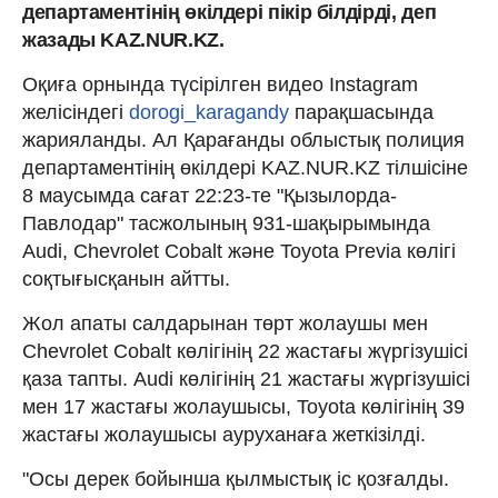
департаментінің өкілдері пікір білдірді, деп
жазады KAZ.NUR.KZ.
Оқиға орнында түсірілген видео Instagram
желісіндегі
dorogi_karagandy
парақшасында
жарияланды. Ал Қарағанды облыстық полиция
департаментінің өкілдері KAZ.NUR.KZ тілшісіне
8 маусымда сағат 22:23-те "Қызылорда-
Павлодар" тасжолының 931-шақырымында
Audi, Chevrolet Cobalt және Toyota Previa көлігі
соқтығысқанын айтты.
Жол апаты салдарынан төрт жолаушы мен
Chevrolet Cobalt көлігінің 22 жастағы жүргізушісі
қаза тапты. Audi көлігінің 21 жастағы жүргізушісі
мен 17 жастағы жолаушысы, Toyota көлігінің 39
жастағы жолаушысы ауруханаға жеткізілді.
"Осы дерек бойынша қылмыстық іс қозғалды.