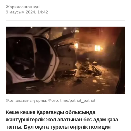
Жарияланған күні:
9 маусым 2024, 14:42
Жол апатының орны. Фото: t.me/patriot_patriot
Кеше кешке Қарағанды облысында
жантүршігерлік жол апатынан бес адам қаза
тапты. Бұл оқиға туралы өңірлік полиция