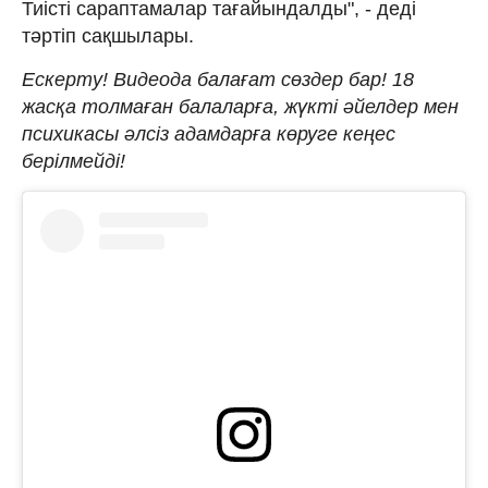
Тиісті сараптамалар тағайындалды", - деді
тәртіп сақшылары.
Ескерту! Видеода балағат сөздер бар! 18
жасқа толмаған балаларға, жүкті әйелдер мен
психикасы әлсіз адамдарға көруге кеңес
берілмейді!