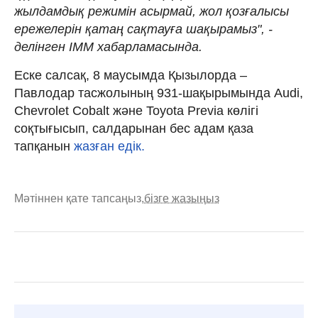
жылдамдық режимін асырмай, жол қозғалысы
ережелерін қатаң сақтауға шақырамыз", -
делінген ІММ хабарламасында.
Еске салсақ, 8 маусымда Қызылорда –
Павлодар тасжолының 931-шақырымында Audi,
Chevrolet Cobalt және Toyota Previa көлігі
соқтығысып, салдарынан бес адам қаза
тапқанын
жазған едік.
Мәтіннен қате тапсаңыз,
бізге жазыңыз