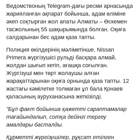
Ведомствоның Telegram-дағы ресми арнасында
жарияланған ақпарат бойынша, адам өліміне
әкеп соқтырған жол апаты Алматы – Өскемен
тасжолының 55 шақырымында болған. Оқиға
салдарынан бес адам қаза тапты.
Полиция өкілдерінің мәліметінше, Nissan
Primera жүргізушісі рульді басқара алмай,
жолдан шығып кетіп, ағашқа соғылған.
Жүргізуші мен төрт жолаушы алған
жарақаттарынан оқиға орнында қаза тапты. 12
жастағы кәмілетке толмаған ұл бала Қонаев
қаласының ауруханасына жеткізілді.
"Бұл факт бойынша қажетті сараптамалар
тағайындалып, сотқа дейінгі тергеу
амалдары басталды.
Құрметті жүргізушілер, рұқсат етілген