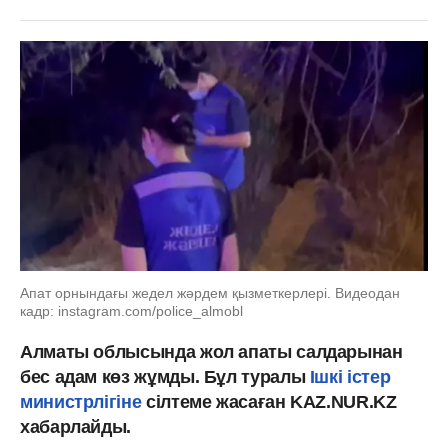
Апат орнындағы жедел жәрдем қызметкерлері. Видеодан
кадр: instagram.com/police_almobl
Алматы облысында жол апаты салдарынан
бес адам көз жұмды. Бұл туралы
Ішкі істер
министрлігіне
сілтеме жасаған KAZ.NUR.KZ
хабарлайды.