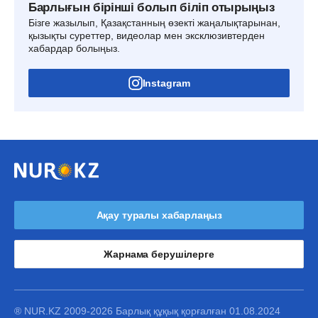
Барлығын бірінші болып біліп отырыңыз
Бізге жазылып, Қазақстанның өзекті жаңалықтарынан,
қызықты суреттер, видеолар мен эксклюзивтерден
хабардар болыңыз.
Instagram
Ақау туралы хабарлаңыз
Жарнама берушілерге
® NUR.KZ 2009-2026 Барлық құқық қорғалған 01.08.2024