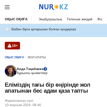
ОҚЫС ОҚИҒА
Заңбұзушылық
Төтенше жағдай
Жол а
Бізбен бірге қатарынан болған күндеріңіз
18+
ОҚЫС ОҚИҒА
ЖОЛ АПАТЫ
Аида Тақабаева
Бұрынғы қызметкер
Еліміздің тағы бір өңірінде жол
апатынан бес адам қаза тапты
Жарияланған күні:
10 маусым 2024, 08:46