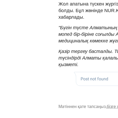
Жол апатына түскен жүргі
болды. Бұл жөнінде NUR.K
хабарлады.
"Бүгін түсте Алматының 
мопед бір-біріне соғылды
медициналық көмекке жүгі
Қазір тергеу басталды. Т
түсіндірді Алматы қалал
қызметі.
Мәтіннен қате тапсаңыз,
бізге