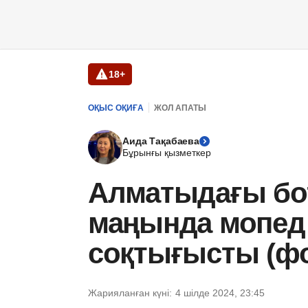
18+
ОҚЫС ОҚИҒА
ЖОЛ АПАТЫ
Аида Тақабаева
Бұрынғы қызметкер
Алматыдағы бо
маңында мопед 
соқтығысты (фо
Жарияланған күні:
4 шілде 2024, 23:45