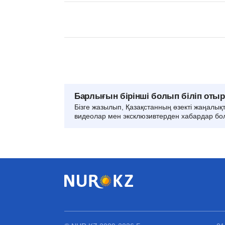
Барлығын бірінші болып біліп оты
Бізге жазылып, Қазақстанның өзекті жаңалық
видеолар мен эксклюзивтерден хабардар бо