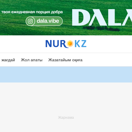
 жағдай
Жол апаты
Жазатайым оқиға