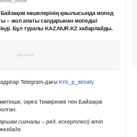
lmaty_official
 Байзақов көшелерінің қиылысында мопед
сты – жол апаты салдарынан мопедші
інді. Бұл туралы KAZ.NUR.KZ хабарлайды.
кадрлар Telegram-дағы
Kris_p_almaty
етінше, оқиға Тимирязев пен Байзақов
олған.
аршам сигналы – ред. ескертпесі) өтіп
 жазбада.