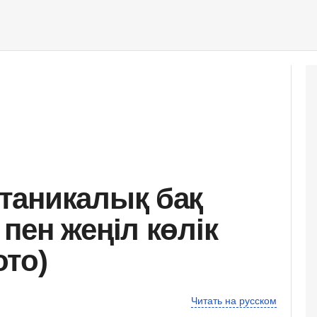
таникалық бақ
пен жеңіл көлік
то)
Читать на русском