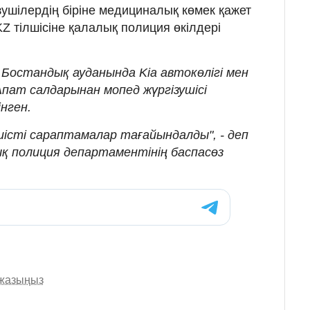
зушілердің біріне медициналық көмек қажет
Z тілшісіне қалалық полиция өкілдері
Бостандық ауданында Kia автокөлігі мен
 Апат салдарынан мопед жүргізушісі
нген.
иісті сараптамалар тағайындалды", - деп
ық полиция департаментінің баспасөз
 жазыңыз