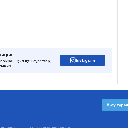
рыңыз
Instagram
тарынан, қызықты суреттер,
лыңыз.
Ақау тура