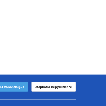
лы хабарлаңыз
Жарнама берушілерге