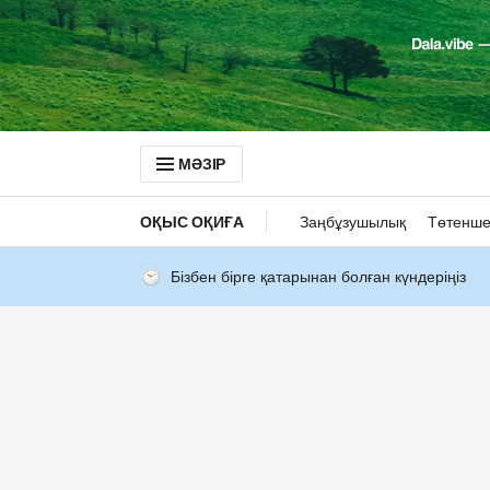
МӘЗІР
ОҚЫС ОҚИҒА
Заңбұзушылық
Төтенше
Бізбен бірге қатарынан болған күндеріңіз