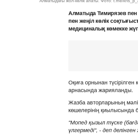
Алматыдағы жол-көлік апаты. Фото: t.me/kris_p_a
Алматыда Тимирязев пен
пен жеңіл көлік соқтығы
медициналық көмекке жүг
Оқиға орнынан түсірілген 
арнасында жарияланды.
Жазба авторларының мәлім
көшелерінің қиылысында б
"Мопед қызыл түске (бағд
үлгермеді", - деп делінген