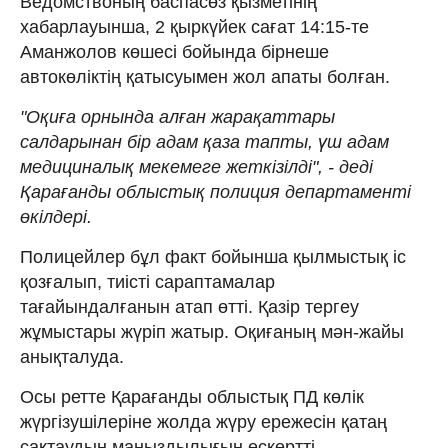
Ведомствоның баспасөз қызметінің
хабарлауынша, 2 қыркүйек сағат 14:15-те
Аманжолов көшесі бойында бірнеше
автокөліктің қатысуымен жол апаты болған.
"Оқиға орнында алған жарақаттары
салдарынан бір адам қаза тапты, үш адам
медициналық мекемеге жеткізілді", - деді
Қарағанды облыстық полиция департаменті
өкілдері.
Полицейлер бұл факт бойынша қылмыстық іс
қозғалып, тиісті сараптамалар
тағайындалғанын атап өтті. Қазір тергеу
жұмыстары жүріп жатыр. Оқиғаның мән-жайы
анықталуда.
Осы ретте Қарағанды облыстық ПД көлік
жүргізушілеріне жолда жүру ережесін қатаң
сақтаудың маңыздылығын ескертті.