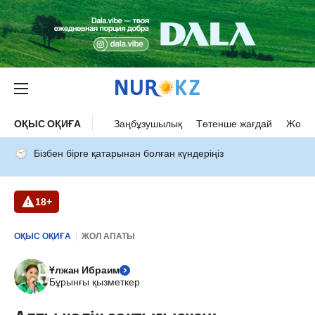
ОҚЫС ОҚИҒА
Заңбұзушылық
Төтенше жағдай
Жол а
Бізбен бірге қатарынан болған күндеріңіз
18+
ОҚЫС ОҚИҒА
ЖОЛ АПАТЫ
Ұлжан Ибраим
Бұрынғы қызметкер