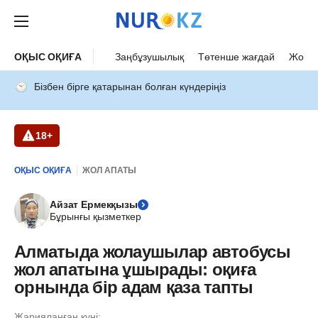
ОҚЫС ОҚИҒА
Заңбұзушылық
Төтенше жағдай
Жол а
Бізбен бірге қатарынан болған күндеріңіз
18+
ОҚЫС ОҚИҒА
ЖОЛ АПАТЫ
Айзат Ермекқызы
Бұрынғы қызметкер
Алматыда жолаушылар автобусы
жол апатына ұшырады: оқиға
орнында бір адам қаза тапты
Жарияланған күні: