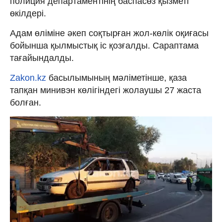
полиция департаментінің баспасөз қызметі
өкілдері.
Адам өліміне әкеп соқтырған жол-көлік оқиғасы
бойынша қылмыстық іс қозғалды. Сараптама
тағайындалды.
Zakon.kz
басылымының мәліметінше, қаза
тапқан минивэн көлігіндегі жолаушы 27 жаста
болған.