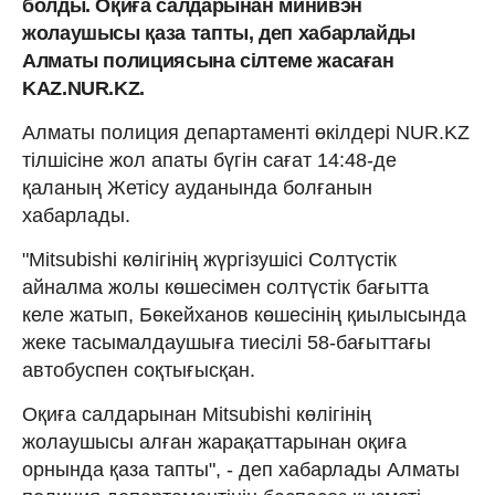
болды. Оқиға салдарынан минивэн
жолаушысы қаза тапты, деп хабарлайды
Алматы полициясына сілтеме жасаған
KAZ.NUR.KZ.
Алматы полиция департаменті өкілдері NUR.KZ
тілшісіне жол апаты бүгін сағат 14:48-де
қаланың Жетісу ауданында болғанын
хабарлады.
"Mitsubishi көлігінің жүргізушісі Солтүстік
айналма жолы көшесімен солтүстік бағытта
келе жатып, Бөкейханов көшесінің қиылысында
жеке тасымалдаушыға тиесілі 58-бағыттағы
автобуспен соқтығысқан.
Оқиға салдарынан Mitsubishi көлігінің
жолаушысы алған жарақаттарынан оқиға
орнында қаза тапты", - деп хабарлады Алматы