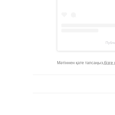
Публи
Мәтіннен қате тапсаңыз,
бізге