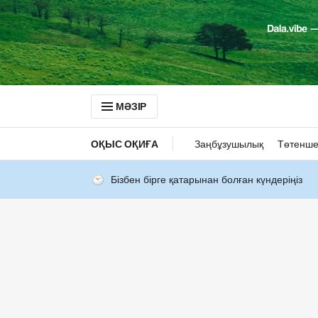
МӘЗІР
ОҚЫС ОҚИҒА
Заңбұзушылық
Төтенше
Бізбен бірге қатарынан болған күндеріңіз