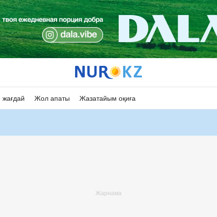
 жағдай
Жол апаты
Жазатайым оқиға