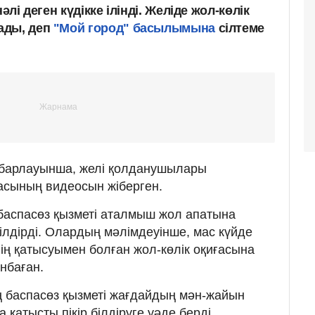
әлі деген күдікке ілінді. Желіде жол-көлік
ады, деп
"Мой город" басылымына
сілтеме
абарлауынша, желі қолданушылары
ғасының видеосын жіберген.
баспасөз қызметі аталмыш жол апатына
ілдірді. Олардың мәлімдеуінше, мас күйде
інің қатысуымен болған жол-көлік оқиғасына
анбаған.
ің баспасөз қызметі жағдайдың мән-жайын
 қатысты пікір білдіруге уәде берді.