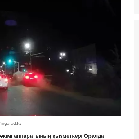
/mgorod.kz
әкімі аппаратының қызметкері Оралда