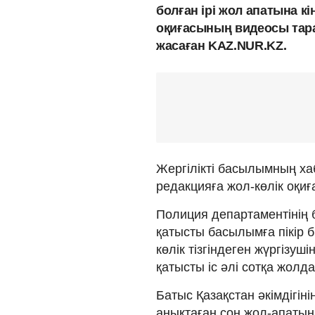
болған ірі жол апатына кін
оқиғасының видеосы тар
жасаған KAZ.NUR.KZ.
Жергілікті басылымның х
редакцияға жол-көлік оқи
Полиция департаментінің 
қатысты басылымға пікір б
көлік тізгіндеген жүргізуш
қатысты іс әлі сотқа жолд
Батыс Қазақстан әкімдігін
анықтаған соң жол-апатына