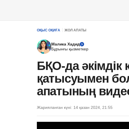
ОҚЫС ОҚИҒА
ЖОЛ АПАТЫ
Малика Хадид
Бұрынғы қызметкер
БҚО-да әкімдік 
қатысуымен бол
апатының виде
Жарияланған күні:
14 қазан 2024, 21:55