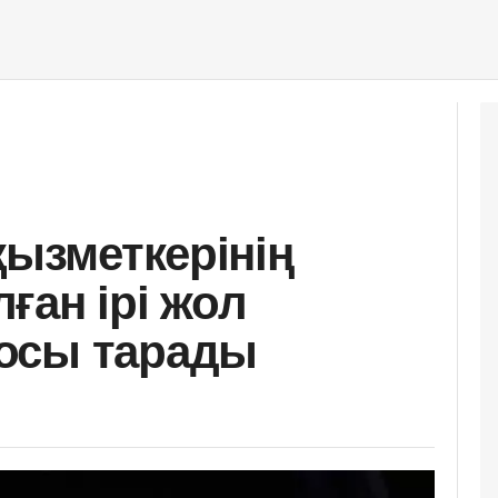
қызметкерінің
ған ірі жол
осы тарады