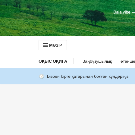
МӘЗІР
ОҚЫС ОҚИҒА
Заңбұзушылық
Төтенше
Бізбен бірге қатарынан болған күндеріңіз