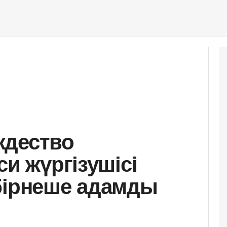
ждество
си жүргізушісі
бірнеше адамды