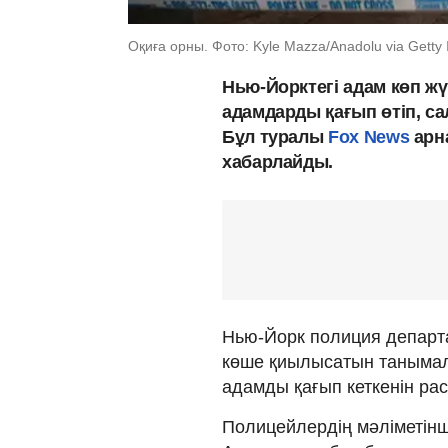
Оқиға орны. Фото: Kyle Mazza/Anadolu via Getty
Нью-Йорктегі адам көп жү
адамдарды қағып өтіп, са
Бұл туралы
Fox News
арн
хабарлайды.
Нью-Йорк полиция департ
көше қиылысатын танымал 
адамды қағып кеткенін ра
Полицейлердің мәліметінше