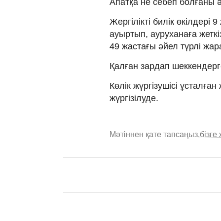
Апатқа не себеп болғаны әз
Жергілікті билік өкілдері
ауыртып, ауруханаға жеткі
49 жастағы әйел түрлі жар
Қалған зардап шеккендерг
Көлік жүргізушісі ұсталған
жүргізілуде.
Мәтіннен қате тапсаңыз,
бізге