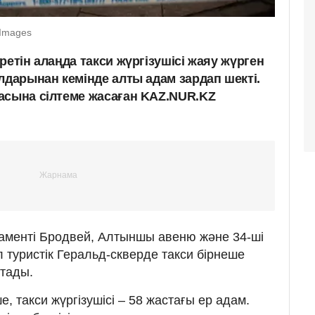
 Images
ретін алаңда такси жүргізушісі жаяу жүрген
лдарынан кемінде алты адам зардап шекті.
асына сілтеме жасаған KAZ.NUR.KZ
аменті Бродвей, Алтыншы авеню және 34-ші
туристік Геральд-скверде такси бірнеше
стады.
, такси жүргізушісі – 58 жастағы ер адам.