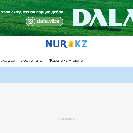
 жағдай
Жол апаты
Жазатайым оқиға