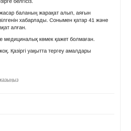
ірге белгісіз.
 9 жасар баланың жарақат алып, аяғын
зілгенін хабарлады. Сонымен қатар 41 және
ақат алған.
е медициналық көмек қажет болмаған.
 жоқ. Қазіргі уақытта тергеу амалдары
 жазыңыз