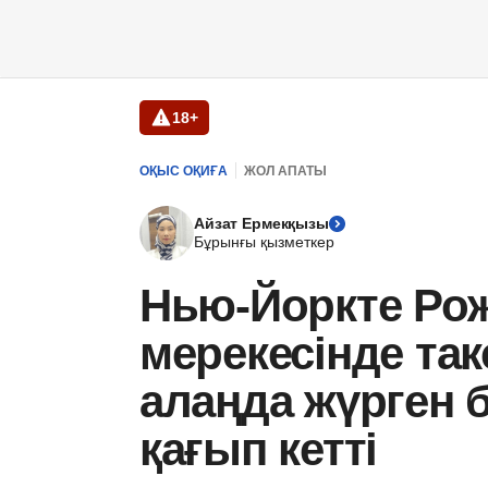
18+
ОҚЫС ОҚИҒА
ЖОЛ АПАТЫ
Айзат Ермекқызы
Бұрынғы қызметкер
Нью-Йоркте Ро
мерекесінде так
алаңда жүрген 
қағып кетті