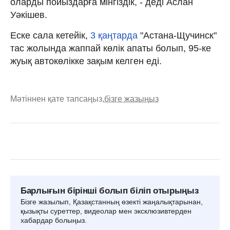
оларды пойыздарға мінгіздік, - деді Аслан
Уәкішев.
Еске сала кетейік,
3 қаңтарда
"Астана-Щучинск"
тас жолында жаппай көлік апаты болып, 95-ке
жуық автокөлікке зақым келген еді.
Мәтіннен қате тапсаңыз,
бізге жазыңыз
Барлығын бірінші болып біліп отырыңыз
Бізге жазылып, Қазақстанның өзекті жаңалықтарынан,
қызықты суреттер, видеолар мен эксклюзивтерден
хабардар болыңыз.