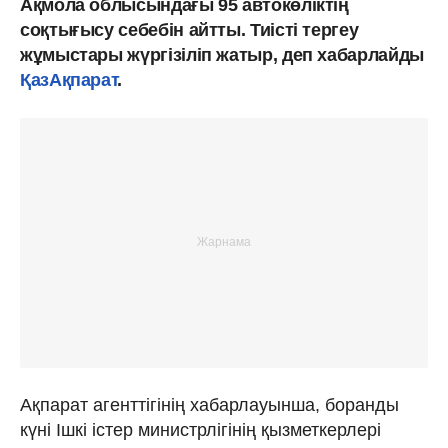
Ақмола облысындағы 95 автокөліктің
соқтығысу себебін айтты. Тиісті тергеу
жұмыстары жүргізіліп жатыр, деп хабарлайды
ҚазАқпарат
.
Ақпарат агенттігінің хабарлауынша, боранды
күні Ішкі істер министрлігінің қызметкерлері