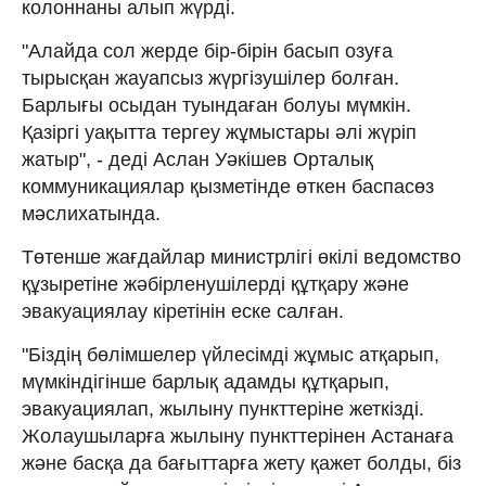
колоннаны алып жүрді.
"Алайда сол жерде бір-бірін басып озуға
тырысқан жауапсыз жүргізушілер болған.
Барлығы осыдан туындаған болуы мүмкін.
Қазіргі уақытта тергеу жұмыстары әлі жүріп
жатыр", - деді Аслан Уәкішев Орталық
коммуникациялар қызметінде өткен баспасөз
мәслихатында.
Төтенше жағдайлар министрлігі өкілі ведомство
құзыретіне жәбірленушілерді құтқару және
эвакуациялау кіретінін еске салған.
"Біздің бөлімшелер үйлесімді жұмыс атқарып,
мүмкіндігінше барлық адамды құтқарып,
эвакуациялап, жылыну пункттеріне жеткізді.
Жолаушыларға жылыну пункттерінен Астанаға
және басқа да бағыттарға жету қажет болды, біз