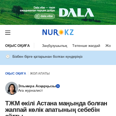
ОҚЫС ОҚИҒА
Заңбұзушылық
Төтенше жағдай
Жол а
Бізбен бірге қатарынан болған күндеріңіз
ОҚЫС ОҚИҒА
ЖОЛ АПАТЫ
Эльмира Асқарқызы
Аға журналист
ТЖМ өкілі Астана маңында болған
жаппай көлік апатының себебін