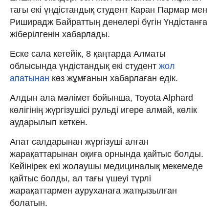
тағы екі үндістандық студент Каран Пармар мен
Риширадж Байраттың денелері бүгін Үндістанға
жіберілгенін хабарлады.
Еске сала кетейік, 8 қаңтарда Алматы
облысында үндістандық екі студент
жол
апатынан
көз жұмғанын хабарлаған едік.
Алдын ала мәлімет бойынша, Toyota Alphard
көлігінің жүргізушісі рульді игере алмай, көлік
аударылып кеткен.
Апат салдарынан жүргізуші алған
жарақаттарынан оқиға орнында қайтыс болды.
Кейінірек екі жолаушы медициналық мекемеде
қайтыс болды, ал тағы үшеуі түрлі
жарақаттармен ауруханаға жатқызылған
болатын.