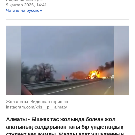
9 қаңтар 2026, 14:41
Читать на русском
Жол апаты. Видеодан скриншот:
instagram.com/kris__p__almaty
Алматы - Бішкек тас жолында болған жол
апатының салдарынан тағы бір үндістандық
студент көз жұмды. Жалпы апат үш адамның