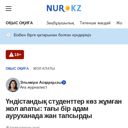
ОҚЫС ОҚИҒА
Заңбұзушылық
Төтенше жағдай
Жол а
Бізбен бірге қатарынан болған күндеріңіз
18+
ОҚЫС ОҚИҒА
ЖОЛ АПАТЫ
Эльмира Асқарқызы
Аға журналист
Үндістандық студенттер көз жұмған
жол апаты: тағы бір адам
ауруханада жан тапсырды
Жарияланған күні: