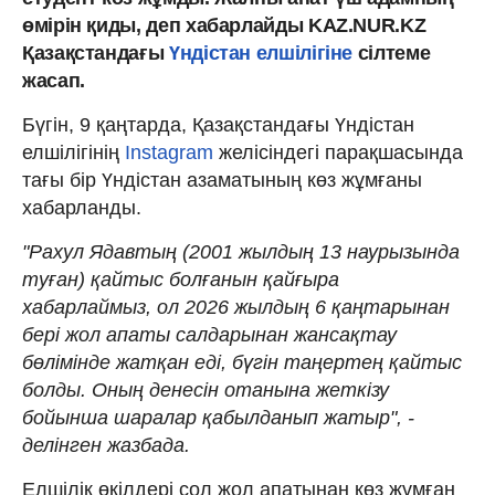
өмірін қиды, деп хабарлайды KAZ.NUR.KZ
Қазақстандағы
Үндістан елшілігіне
сілтеме
жасап.
Бүгін, 9 қаңтарда, Қазақстандағы Үндістан
елшілігінің
Instagram
желісіндегі парақшасында
тағы бір Үндістан азаматының көз жұмғаны
хабарланды.
"Рахул Ядавтың (2001 жылдың 13 наурызында
туған) қайтыс болғанын қайғыра
хабарлаймыз, ол 2026 жылдың 6 қаңтарынан
бері жол апаты салдарынан жансақтау
бөлімінде жатқан еді, бүгін таңертең қайтыс
болды. Оның денесін отанына жеткізу
бойынша шаралар қабылданып жатыр", -
делінген жазбада.
Елшілік өкілдері сол жол апатынан көз жұмған