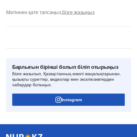
Мәтіннен қате тапсаңыз,
бізге жазыңыз
Барлығын бірінші болып біліп отырыңыз
Бізге жазылып, Қазақстанның өзекті жаңалықтарынан,
қызықты суреттер, видеолар мен эксклюзивтерден
хабардар болыңыз.
Instagram