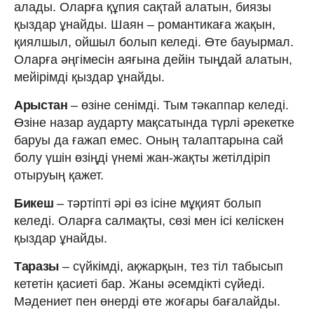
алады. Оларға құпия сақтай алатын, биязы
қыздар ұнайды. Шаян – романтикаға жақын,
қиялшыл, ойшыл болып келеді. Өте бауырмал.
Оларға әңгімесін аяғына дейін тыңдай алатын,
мейірімді қыздар ұнайды.
Арыстан
– өзіне сенімді. Тым тәкаппар келеді.
Өзіне назар аударту мақсатында түрлі әрекетке
баруы да ғажап емес. Оның талаптарына сай
болу үшін өзіңді үнемі жан-жақты жетілдіріп
отыруың қажет.
Бикеш
– тәртіпті әрі өз ісіне мұқият болып
келеді. Оларға салмақты, сөзі мен ісі келіскен
қыздар ұнайды.
Таразы
– сүйкімді, ақжарқын, тез тіл табысып
кететін қасиеті бар. Жаны әсемдікті сүйеді.
Мәдениет пен өнерді өте жоғары бағалайды.