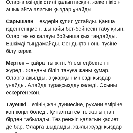
Оларға өзіндік стилі қалыптасқан, жеке пікірін
ашық айта алатын қыздар ұнайды.
Сарышаян
– өздерін құпия ұстайды. Қанша
ізденгеніңмен, шынайы бет-бейнесін табу қиын.
Олар тек өз қалауы бойынша қыз таңдайды.
Ешкімді тыңдамайды. Сондықтан оны түсіне
білу керек.
Мерген
– қайратты жігіт. Үнемі еңбектеніп
жүреді. Жаңаны біліп-тануға жаны құмар.
Оларға ақылды, ақжарқын мінезді қыздар
ұнайды. Алайда тұрақсыздау келеді. Осыны
ескерген жөн.
Тауешкі
– өзінің жан-дүниесіне, рухани өміріне
көп көңіл бөледі. Қиналған сәтте жаныңнан
бірден табылады. Тез ренжіп қалатын қасиеті
де бар. Оларға шыдамды, жылы жүзді қыздар