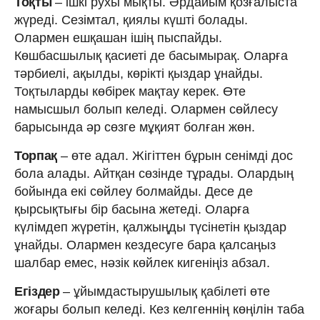
Тоқты
– ішкі рухы мықты. Әрдайым қозғалыста
жүреді. Сезімтал, қиялы күшті болады.
Олармен ешқашан ішің пыспайды.
Көшбасшылық қасиеті де басымырақ. Оларға
тәрбиелі, ақылды, көрікті қыздар ұнайды.
Тоқтыларды көбірек мақтау керек. Өте
намысшыл болып келеді. Олармен сөйлесу
барысында әр сөзге мұқият болған жөн.
Торпақ
– өте адал. Жігіттен бұрын сенімді дос
бола алады. Айтқан сөзінде тұрады. Олардың
бойында екі сөйлеу болмайды. Десе де
қырсықтығы бір басына жетеді. Оларға
күлімдеп жүретін, қалжыңды түсінетін қыздар
ұнайды. Олармен кездесуге бара қалсаңыз
шалбар емес, нәзік көйлек кигеніңіз абзал.
Егіздер
– ұйымдастырушылық қабілеті өте
жоғары болып келеді. Кез келгеннің көңілін таба