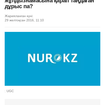
жұлдызнамасына қарап таңдаған
дұрыс па?
Жарияланған күні:
29 желтоқсан 2016, 11:10
: UGC