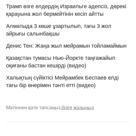
Трамп өзге елдердің Израильге әдепсіз, дөрекі
қарауына жол бермейтінін кесіп айтты
Алматыда 3 көше ұзартылып, тағы 3 жол
айрығы салынбақшы
Денис Тен: Жаңа жыл мейрамын тойламаймын
Қазақстан тумасы Нью-Йоркте таңғажайып
оқиғаны бастан кешірді (видео)
Халықтың сүйіктісі Мейрамбек Беспаев елді
тағы бір өнерімен тәнті етті (видео)
Мәтіннен қате тапсаңыз,
бізге жазыңыз