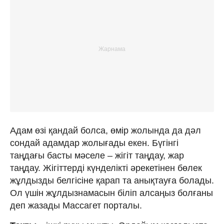
Адам өзі қандай болса, өмір жолында да дәл
сондай адамдар жолығады екен. Бүгінгі
таңдағы басты мәселе – жігіт таңдау, жар
таңдау. Жігіттерді күнделікті әрекетінен бөлек
жұлдызды белгісіне қарап та анықтауға болады.
Ол үшін жұлдызнамасын біліп алсаңыз болғаны
деп жазады Массагет порталы.