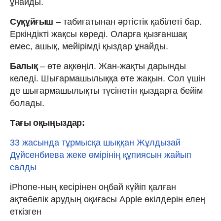
ұнайды.
Суқұйғыш
– табиғатынан әртістік қабілеті бар.
Еркіндікті жақсы көреді. Оларға қызғаншақ
емес, ашық, мейірімді қыздар ұнайды.
Балық
– өте ақкөңіл. Жан-жақты дарынды
келеді. Шығармашылыққа өте жақын. Сол үшін
де шығармашылықты түсінетін қыздарға бейім
болады.
Тағы оқыңыздар:
33 жасында тұрмысқа шыққан Жұлдызай
Дүйсенбиева жеке өмірінің құпиясын жайып
салды
iPhone-ның кесірінен оңбай күйіп қалған
ақтөбелік арудың оқиғасы Apple өкілдерін елең
еткізген