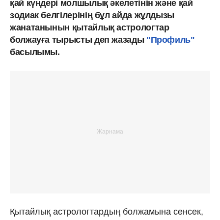
қай күндері молшылық әкелетінін және қай
зодиак белгілерінің бұл айда жұлдызы
жанатанынын қытайлық астрологтар
болжауға тырысты деп жазады
"Профиль"
басылымы.
Қытайлық астрологтардың болжамына сенсек,