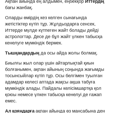
Ақпан айында ең алдымен, еңбекқор
Иттердің
бағы жанбақ.
Оларды өмірдің кез келген сынағында
жетістіктер күтіп тұр. Жұлдыздарға сенсек,
Иттерде мүлде күтпеген жайт болады дейді
астрологтар. Десе де бұл жайт үлкен табысқа
кенелуге мүмкіндік бермек.
Тышқандардың
да осы айда жолы болмақ.
Биылғы жыл олар үшін айтарлықтай қиын
болғанымен, ақпан айының соңында жағымды
тосынсыйлар күтіп тұр. Осы белгімен туылған
адамдар келесі аптада жақсы ақша табуға
мүмкіндік алады. Пайдалы келісімшартқа қол
қоюы немесе үлкен табысқа кенелуі де ғажап
емес.
Ал қояндарға
ақпан айында
өз мансабына ден