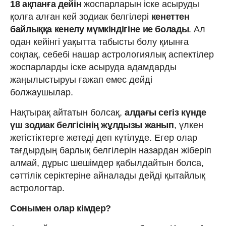
18 ақпанға дейін
жоспарларын іске асыруды
қолға алған кей зодиак белгілері
кенеттен
байлыққа кенелу мүмкіндігіне ие болады
. Ал
одан кейінгі уақытта табысты болу қиынға
соқпақ, себебі нашар астрологиялық аспектілер
жоспарларды іске асыруда адамдарды
жаңылыстыруы ғажап емес дейді
болжаушылар.
Нақтырақ айтатын болсақ,
алдағы сегіз күнде
үш зодиак белгісінің жұлдызы жанып
, үлкен
жетістіктерге жетеді деп күтілуде. Егер олар
тағдырдың барлық белгілерін назардан жіберіп
алмай, дұрыс шешімдер қабылдайтын болса,
сәттілік серіктеріне айналады дейді қытайлық
астрологтар.
Сонымен олар кімдер?