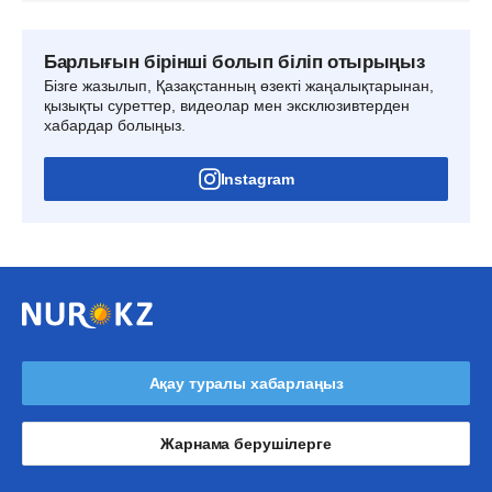
Барлығын бірінші болып біліп отырыңыз
Бізге жазылып, Қазақстанның өзекті жаңалықтарынан,
қызықты суреттер, видеолар мен эксклюзивтерден
хабардар болыңыз.
Instagram
Ақау туралы хабарлаңыз
Жарнама берушілерге