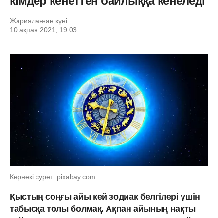
кімдер кенеттен байлыққа кенеледі
Жарияланған күні:
10 ақпан 2021, 19:03
Көрнекі сурет: pixabay.com
Қыстың соңғы айы кей зодиак белгілері үшін
табысқа толы болмақ. Ақпан айының нақты