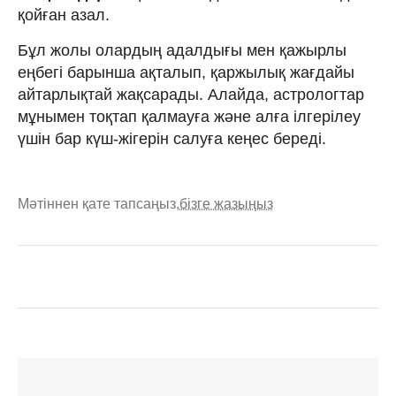
қойған азал.
Бұл жолы олардың адалдығы мен қажырлы
еңбегі барынша ақталып, қаржылық жағдайы
айтарлықтай жақсарады. Алайда, астрологтар
мұнымен тоқтап қалмауға және алға ілгерілеу
үшін бар күш-жігерін салуға кеңес береді.
Мәтіннен қате тапсаңыз,
бізге жазыңыз