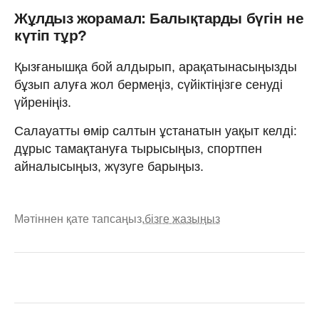
Жұлдыз жорамал: Балықтарды бүгін не
күтіп тұр?
Қызғанышқа бой алдырып, арақатынасыңызды
бұзып алуға жол бермеңіз, сүйіктіңізге сенуді
үйреніңіз.
Салауатты өмір салтын ұстанатын уақыт келді:
дұрыс тамақтануға тырысыңыз, спортпен
айналысыңыз, жүзуге барыңыз.
Мәтіннен қате тапсаңыз,
бізге жазыңыз