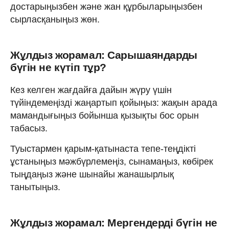
достарыңызбен және жан құрбыларыңызбен
сырласқаныңыз жөн.
Жұлдыз жорамал: Сарышаяндарды
бүгін не күтіп тұр?
Кез келген жағдайға дайын жүру үшін
түйіндемеңізді жаңартып қойыңыз: жақын арада
мамандығыңыз бойынша қызықты бос орын
табасыз.
Туыстармен қарым-қатынаста тепе-теңдікті
ұстаныңыз мәжбүрлемеңіз, сынамаңыз, көбірек
тыңдаңыз және шынайы жанашырлық
танытыңыз.
Жұлдыз жорамал: Мергендерді бүгін не