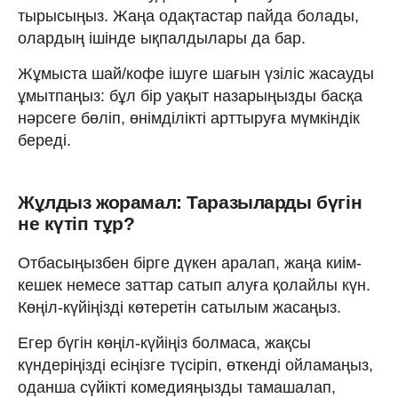
тырысыңыз. Жаңа одақтастар пайда болады,
олардың ішінде ықпалдылары да бар.
Жұмыста шай/кофе ішуге шағын үзіліс жасауды
ұмытпаңыз: бұл бір уақыт назарыңызды басқа
нәрсеге бөліп, өнімділікті арттыруға мүмкіндік
береді.
Жұлдыз жорамал: Таразыларды бүгін
не күтіп тұр?
Отбасыңызбен бірге дүкен аралап, жаңа киім-
кешек немесе заттар сатып алуға қолайлы күн.
Көңіл-күйіңізді көтеретін сатылым жасаңыз.
Егер бүгін көңіл-күйіңіз болмаса, жақсы
күндеріңізді есіңізге түсіріп, өткенді ойламаңыз,
оданша сүйікті комедияңызды тамашалап,