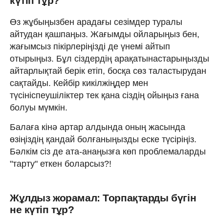
күтіп тұр?
Өз жұбыңызбен арадағы сезімдер туралы
айтудан қашпаңыз. Жағымды ойларыңыз бен,
жағымсыз пікірлеріңізді де үнемі айтып
отырыңыз. Бұл сіздердің арақатынастарыңызды
айтарлықтай берік етіп, босқа сөз таластырудан
сақтайды. Кейбір кикілжіңдер мен
түсініспеушіліктер тек қана сіздің ойыңыз ғана
болуы мүмкін.
Балаға кінә артар алдында оның жасында
өзіңіздің қандай болғаныңызды еске түсіріңіз.
Бәлкім сіз де ата-анаңызға көп проблемаларды
"тарту" еткен боларсыз?!
Жұлдыз жорамал: Торпақтарды бүгін
не күтіп тұр?