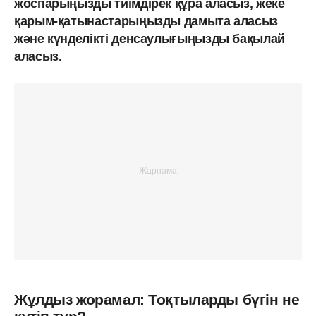
жоспарыңызды тиімдірек құра аласыз, жеке
қарым-қатынастарыңызды дамыта аласыз
және күнделікті денсаулығыңызды бақылай
аласыз.
Жұлдыз жорамал: Тоқтыларды бүгін не