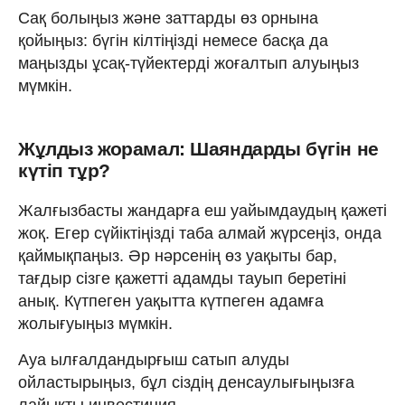
Сақ болыңыз және заттарды өз орнына
қойыңыз: бүгін кілтіңізді немесе басқа да
маңызды ұсақ-түйектерді жоғалтып алуыңыз
мүмкін.
Жұлдыз жорамал: Шаяндарды бүгін не
күтіп тұр?
Жалғызбасты жандарға еш уайымдаудың қажеті
жоқ. Егер сүйіктіңізді таба алмай жүрсеңіз, онда
қаймықпаңыз. Әр нәрсенің өз уақыты бар,
тағдыр сізге қажетті адамды тауып беретіні
анық. Күтпеген уақытта күтпеген адамға
жолығуыңыз мүмкін.
Ауа ылғалдандырғыш сатып алуды
ойластырыңыз, бұл сіздің денсаулығыңызға
лайықты инвестиция.