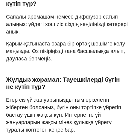
күтіп тұр?
Сапалы аромашам немесе диффузор сатып
алыңыз: үйдегі хош иіс сіздің көңіліңізді көтерері
анық.
Қарым-қатынаста өзара бір ортақ шешімге келу
маңызды. Өз пікіріңізді ғана басшылыққа алып,
дауласа бермеңіз.
Жұлдыз жорамал: Тауешкілерді бүгін
не күтіп тұр?
Егер сіз үй жануарыңызды тым еркелетіп
жіберген болсаңыз, бүгін оны тәртіпке үйретіп
бастау үшін жақсы күн. Интернетте үй
жануарларын жақсы мінез-құлыққа үйрету
туралы көптеген кеңес бар.