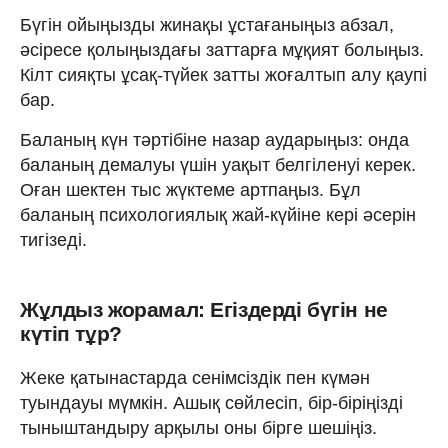
Бүгін ойыңызды жинақы ұстағаныңыз абзал,
әсіресе қолыңыздағы заттарға мұқият болыңыз.
Кілт сияқты ұсақ-түйек затты жоғалтып алу қаупі
бар.
Баланың күн тәртібіне назар аударыңыз: онда
баланың демалуы үшін уақыт белгіленуі керек.
Оған шектен тыс жүктеме артпаңыз. Бұл
баланың психологиялық жай-күйіне кері әсерін
тигізеді.
Жұлдыз жорамал: Егіздерді бүгін не
күтіп тұр?
Жеке қатынастарда сенімсіздік пен күмән
туындауы мүмкін. Ашық сөйлесіп, бір-біріңізді
тыныштандыру арқылы оны бірге шешіңіз.