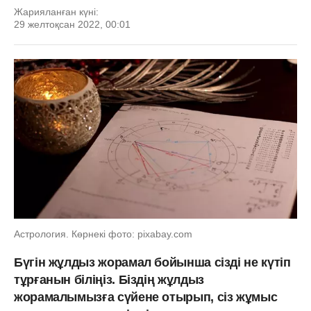
Жарияланған күні:
29 желтоқсан 2022, 00:01
Астрология. Көрнекі фото: pixabay.com
Бүгін жұлдыз жорамал бойынша сізді не күтіп
тұрғанын біліңіз. Біздің жұлдыз
жорамалымызға сүйене отырып, сіз жұмыс