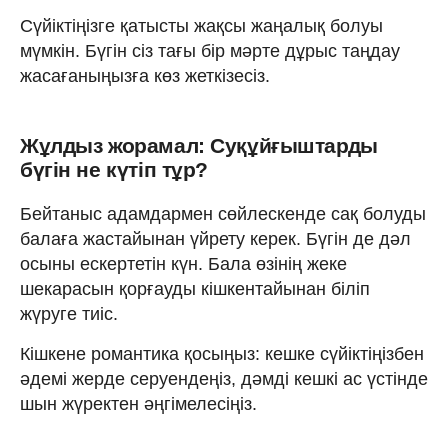
Сүйіктіңізге қатысты жақсы жаңалық болуы
мүмкін. Бүгін сіз тағы бір мәрте дұрыс таңдау
жасағаныңызға көз жеткізесіз.
Жұлдыз жорамал: Суқұйғыштарды
бүгін не күтіп тұр?
Бейтаныс адамдармен сөйлескенде сақ болуды
балаға жастайынан үйрету керек. Бүгін де дәл
осыны ескертетін күн. Бала өзінің жеке
шекарасын қорғауды кішкентайынан біліп
жүруге тиіс.
Кішкене романтика қосыңыз: кешке сүйіктіңізбен
әдемі жерде серуендеңіз, дәмді кешкі ас үстінде
шын жүректен әңгімелесіңіз.