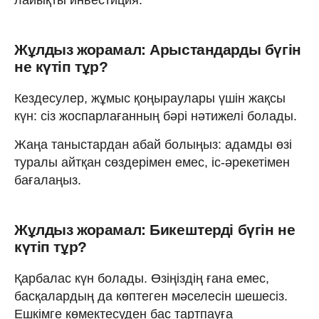
Жұлдыз жорамал: Арыстандарды бүгін
не күтіп тұр?
Кездесулер, жұмыс қоңыраулары үшін жақсы
күн: сіз жоспарлағанның бәрі нәтижелі болады.
Жаңа таныстардан абай болыңыз: адамды өзі
туралы айтқан сөздерімен емес, іс-әрекетімен
бағалаңыз.
Жұлдыз жорамал: Бикештерді бүгін не
күтіп тұр?
Қарбалас күн болады. Өзіңіздің ғана емес,
басқалардың да көптеген мәселесін шешесіз.
Ешкімге көмектесуден бас тартпауға