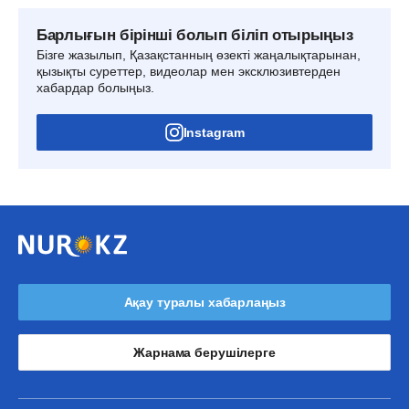
Барлығын бірінші болып біліп отырыңыз
Бізге жазылып, Қазақстанның өзекті жаңалықтарынан,
қызықты суреттер, видеолар мен эксклюзивтерден
хабардар болыңыз.
Instagram
Ақау туралы хабарлаңыз
Жарнама берушілерге