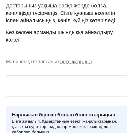
Достарыңыз уақыша басқа жерде болса,
көңіліңізді түсірмеңіз. Сізге қуаныш әкелетін
іспен айналысыңыз, көңіл-күйіңіз көтеріледі.
Кез келген арманды шындыққа айналдыру
қажет.
Мәтіннен қате тапсаңыз,
бізге жазыңыз
Барлығын бірінші болып біліп отырыңыз
Бізге жазылып, Қазақстанның өзекті жаңалықтарынан,
қызықты суреттер, видеолар мен эксклюзивтерден
хабардар болыңыз.