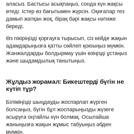
аласыз. Бастысы асықпаңыз, сонда күн жақсы
өтеді. Істер өз бағытымен жүрсін. Оқиғалар тез
дамып жатқан жоқ, бірақ бәрі жақсы нәтиже
береді.
Өз пікіріңізді қорғауға тырысып, сіз кейде жақын
адамдарыңызға қатты сөйлеп қоюыңыз мүмкін.
Жанжалдарды болдырмау үшін өзіңізді ұстаңыз
және шыдамдылық танытыңыз.
Жұлдыз жорамал: Бикештерді бүгін не
күтіп тұр?
Біліміңізді шыңдауды жоспарлап жүрген
болсаңыз, бүгін бұл жоспарыңызды жүзеге
асыруға оңтайлы күн болмақ. Осылайша
жаныңызға жақын жұмыс табуыңыз әбден
мүмкін.