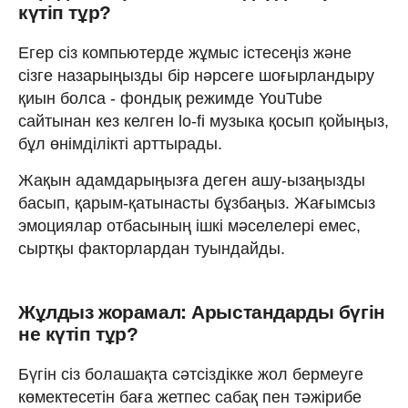
күтіп тұр?
Егер сіз компьютерде жұмыс істесеңіз және
сізге назарыңызды бір нәрсеге шоғырландыру
қиын болса - фондық режимде YouTube
сайтынан кез келген lo-fi музыка қосып қойыңыз,
бұл өнімділікті арттырады.
Жақын адамдарыңызға деген ашу-ызаңызды
басып, қарым-қатынасты бұзбаңыз. Жағымсыз
эмоциялар отбасының ішкі мәселелері емес,
сыртқы факторлардан туындайды.
Жұлдыз жорамал: Арыстандарды бүгін
не күтіп тұр?
Бүгін сіз болашақта сәтсіздікке жол бермеуге
көмектесетін баға жетпес сабақ пен тәжірибе