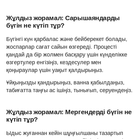
Жұлдыз жорамал: Сарышаяндарды
бүгін не күтіп тұр?
Бүгінгі күн қарбалас және бейберекет болады,
жоспарлар сағат сайын өзгереді. Процесті
қандай да бір жолмен басқару үшін күнделікке
өзгертулер енгізіңіз, кездесулер мен
қоңыраулар үшін уақыт қалдырыңыз.
Ұйқыңызды қандырыңыз, ванна қабылдаңыз,
табиғатта таңғы ас ішіңіз, тынығып, серуендеңіз.
Жұлдыз жорамал: Мергендерді бүгін не
күтіп тұр?
Ыдыс жуғаннан кейін шұңғылшаны тазартып