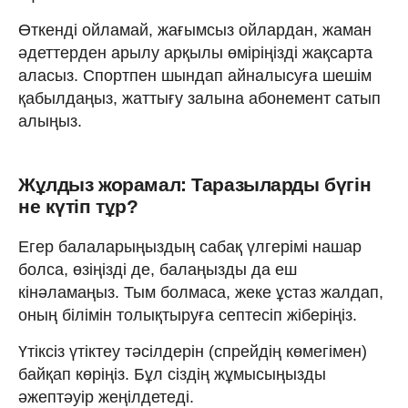
Өткенді ойламай, жағымсыз ойлардан, жаман
әдеттерден арылу арқылы өміріңізді жақсарта
аласыз. Спортпен шындап айналысуға шешім
қабылдаңыз, жаттығу залына абонемент сатып
алыңыз.
Жұлдыз жорамал: Таразыларды бүгін
не күтіп тұр?
Егер балаларыңыздың сабақ үлгерімі нашар
болса, өзіңізді де, балаңызды да еш
кінәламаңыз. Тым болмаса, жеке ұстаз жалдап,
оның білімін толықтыруға септесіп жіберіңіз.
Үтіксіз үтіктеу тәсілдерін (спрейдің көмегімен)
байқап көріңіз. Бұл сіздің жұмысыңызды
әжептәуір жеңілдетеді.