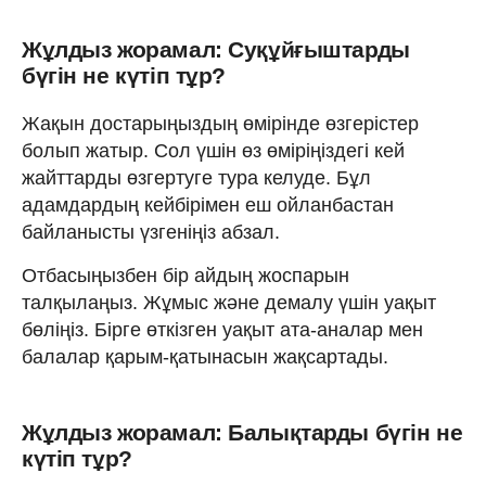
Жұлдыз жорамал: Суқұйғыштарды
бүгін не күтіп тұр?
Жақын достарыңыздың өмірінде өзгерістер
болып жатыр. Сол үшін өз өміріңіздегі кей
жайттарды өзгертуге тура келуде. Бұл
адамдардың кейбірімен еш ойланбастан
байланысты үзгеніңіз абзал.
Отбасыңызбен бір айдың жоспарын
талқылаңыз. Жұмыс және демалу үшін уақыт
бөліңіз. Бірге өткізген уақыт ата-аналар мен
балалар қарым-қатынасын жақсартады.
Жұлдыз жорамал: Балықтарды бүгін не
күтіп тұр?