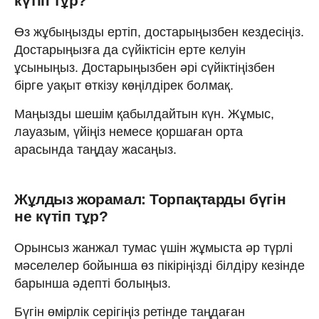
күтіп тұр?
Өз жұбыңызды ертіп, достарыңызбен кездесіңіз.
Достарыңызға да сүйіктісін ерте келуін
ұсыныңыз. Достарыңызбен әрі сүйіктіңізбен
бірге уақыт өткізу көңілдірек болмақ.
Маңызды шешім қабылдайтын күн. Жұмыс,
лауазым, үйіңіз немесе қоршаған орта
арасында таңдау жасаңыз.
Жұлдыз жорамал: Торпақтарды бүгін
не күтіп тұр?
Орынсыз жанжал тумас үшін жұмыста әр түрлі
мәселелер бойынша өз пікіріңізді білдіру кезінде
барынша әдепті болыңыз.
Бүгін өмірлік серігіңіз ретінде таңдаған