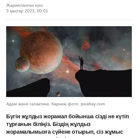
Жарияланған күні:
3 қаңтар 2023, 00:01
Адам және галактика. Көрнекі фото: pixabay.com
Бүгін жұлдыз жорамал бойынша сізді не күтіп
тұрғанын біліңіз. Біздің жұлдыз
жорамалымызға сүйене отырып, сіз жұмыс