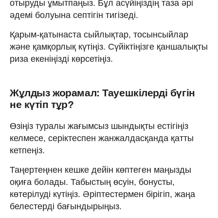
отыруды ұмытпаңыз. Бұл асүйіңіздің таза әрі
әдемі болуына септігін тигізеді.
Қарым-қатынаста сыйлықтар, тосынсыйлар
және қамқорлық күтіңіз. Сүйіктіңізге қаншалықты
риза екеніңізді көрсетіңіз.
Жұлдыз жорамал: Тауешкілерді бүгін
не күтіп тұр?
Өзіңіз туралы жағымсыз шындықты естігіңіз
келмесе, серіктеспен жанжалдасқанда қатты
кетпеңіз.
Таңертеңнен кешке дейін көптеген маңызды
оқиға болады. Табыстың өсуін, бонусты,
көтерілуді күтіңіз. Әріптестермен бірігіп, жаңа
белестерді бағындырыңыз.