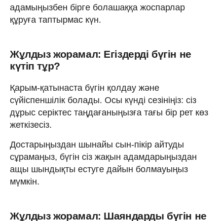
адамыңызбен бірге болашаққа жоспарлар
құруға таптырмас күн.
Жұлдыз жорамал: Егіздерді бүгін не
күтіп тұр?
Қарым-қатынаста бүгін қолдау және
сүйіспеншілік болады. Осы күнді сезініңіз: сіз
дұрыс серіктес таңдағаныңызға тағы бір рет көз
жеткізесіз.
Достарыңыздан шынайы сын-пікір айтуды
сұрамаңыз, бүгін сіз жақын адамдарыңыздан
ащы шындықты естуге дайын болмауыңыз
мүмкін.
Жұлдыз жорамал: Шаяндарды бүгін не