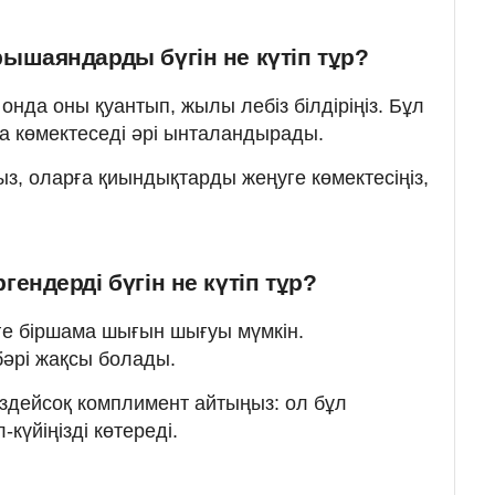
ышаяндарды бүгін не күтіп тұр?
онда оны қуантып, жылы лебіз білдіріңіз. Бұл
а көмектеседі әрі ынталандырады.
з, оларға қиындықтарды жеңуге көмектесіңіз,
ендерді бүгін не күтіп тұр?
уге біршама шығын шығуы мүмкін.
әрі жақсы болады.
ездейсоқ комплимент айтыңыз: ол бұл
-күйіңізді көтереді.