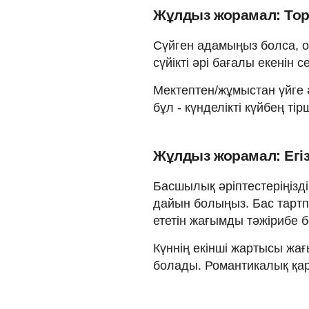
Жұлдыз жорамал: Торп
Сүйген адамыңыз болса, о
сүйікті әрі бағалы екенін се
Мектептен/жұмыстан үйге 
бұл - күнделікті күйбең ті
Жұлдыз жорамал: Егізд
Басшылық әріптестеріңізді
дайын болыңыз. Бас тартп
ететін жағымды тәжірибе 
Күннің екінші жартысы жа
болады. Романтикалық қар