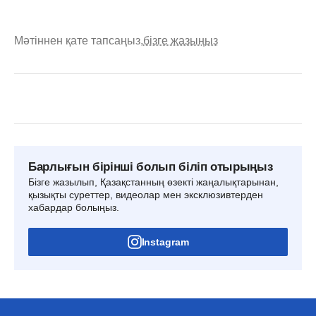
Мәтіннен қате тапсаңыз,
бізге жазыңыз
Барлығын бірінші болып біліп отырыңыз
Бізге жазылып, Қазақстанның өзекті жаңалықтарынан,
қызықты суреттер, видеолар мен эксклюзивтерден
хабардар болыңыз.
Instagram