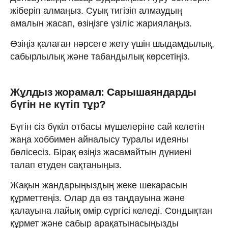
жіберіп алмаңыз. Суық тигізіп алмаудың
амалын жасап, өзіңізге үзіліс жариялаңыз.
Өзіңіз қалаған нәрсеге жету үшін шыдамдылық,
сабырлылық және табандылық көрсетіңіз.
Жұлдыз жорамал: Сарышаяндарды
бүгін не күтіп тұр?
Бүгін сіз бүкіл отбасы мүшелеріне сай келетін
жаңа хоббимен айналысу туралы идеяны
бөлісесіз. Бірақ өзіңіз жасамайтын дүниені
талап етуден сақтаныңыз.
Жақын жандарыңыздың жеке шекарасын
құрметтеңіз. Олар да өз таңдауына және
қалауына лайық өмір сүргісі келеді. Сондықтан
құрмет және сабыр арақатынасыңызды