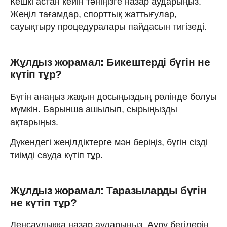
Кешкі астан кейін тәніңізге назар аударыңыз.
Жеңіл тағамдар, спорттық жаттығулар,
сауықтыру процедуралары пайдасын тигізеді.
Жұлдыз жорамал: Бикештерді бүгін не
күтіп тұр?
Бүгін анаңыз жақын досыңыздың рөлінде болуы
мүмкін. Барынша ашылып, сырыңызды
ақтарыңыз.
Дүкендегі жеңілдіктерге мән беріңіз, бүгін сізді
тиімді сауда күтіп тұр.
Жұлдыз жорамал: Таразыларды бүгін
не күтіп тұр?
Денсаулыққа назар аударыңыз. Ауру бегілерін