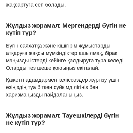
жақсартуға сеп болады.
Жұлдыз жорамал: Мергендерді бүгін не
күтіп тұр?
Бүгін саяхатқа және кішігірім жұмыстарды
атқаруға жақсы мүмкіндіктер ашылмақ, бірақ
маңызды істерді кейінге қалдыруға тура келеді.
Оларды тез шеше қоюыңыз екіталай.
Қажетті адамдармен келіссөздер жүргізу үшін
өзіңіздің туа біткен сүйкімділігіңіз бен
харизмаңызды пайдаланыңыз.
Жұлдыз жорамал: Тауешкілерді бүгін
не күтіп тұр?