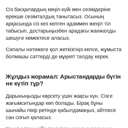
Сіз басқалардың көңіл-күйі мен сезімдеріне
ерекше сезімталдық танытасыз. Осының
арқасында сіз кез келген адаммен жеңіл тіл
табысып, достарыңызбен арадағы жанжалды
шешуге көмектесе аласыз.
Сапалы нәтижеге қол жеткізгіңіз келсе, жұмыста
болмашы сәттерді де мұқият талдау керек.
Жұлдыз жорамал: Арыстандарды бүгін
не күтіп тұр?
Дарыныңызды көрсету үшін жақсы күн. Сізге
жағымситындар көп болады. Бірақ бұны
шынайы пікір ретінде қабылдамаңыз, әйтпесе
сан соғып қаласыз.