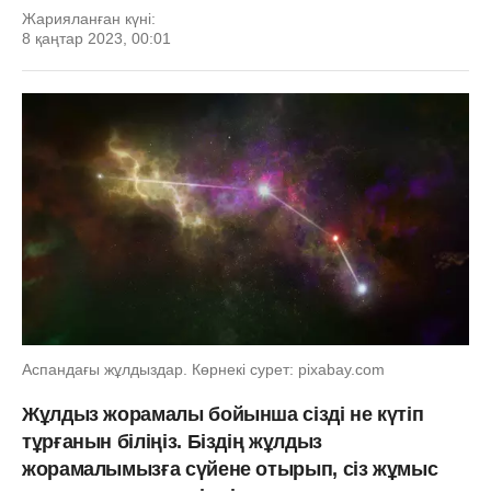
Жарияланған күні:
8 қаңтар 2023, 00:01
Аспандағы жұлдыздар. Көрнекі сурет: pixabay.com
Жұлдыз жорамалы бойынша сізді не күтіп
тұрғанын біліңіз. Біздің жұлдыз
жорамалымызға сүйене отырып, сіз жұмыс