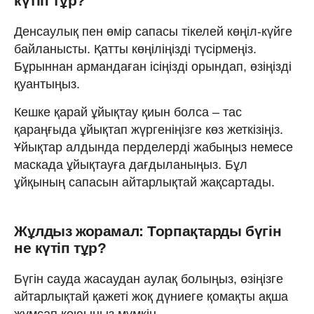
күтіп тұр?
Денсаулық пен өмір сапасы тікелей көңіл-күйге
байланысты. Қатты көңіліңізді түсірмеңіз.
Бұрыннан армандаған ісіңізді орындап, өзіңізді
қуантыңыз.
Кешке қарай ұйықтау қиын болса – тас
қараңғыда ұйықтап жүргеніңізге көз жеткізіңіз.
Ұйықтар алдында перделерді жабыңыз немесе
маскада ұйықтауға дағдыланыңыз. Бұл
ұйқының сапасын айтарлықтай жақсартады.
Жұлдыз жорамал: Торпақтарды бүгін
не күтіп тұр?
Бүгін сауда жасаудан аулақ болыңыз, өзіңізге
айтарлықтай қажеті жоқ дүниеге қомақты ақша
жұмсап қоюыңыз мүмкін.