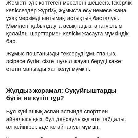
Жемісті күн: көптеген мәселені шешесіз. Іскерлік
келіссөздер жүргізу, жұмыста өсу немесе жаңа
ұзақ мерзімді ынтымақтастықтың басталуы.
Мәмілені қабылдауға асықпаңыз: анағұрлым
қолайлы шарттармен келісім жасауға мүмкіндік
бар.
Жұмыс поштаңызды тексеруді ұмытпаңыз,
әсіресе бүгін: сізге шұғыл жауап беруді қажет
ететін маңызды хат келуі мүмкін.
Жұлдыз жорамал: Суқұйғыштарды
бүгін не күтіп тұр?
Бұл күні ашық аспан астында спортпен
айналысыңыз, бұл денсаулыққа өте пайдалы,
ал кейінірек әдетке айналуы мүмкін.