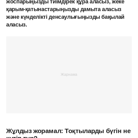
жоспарыңызды тиімдірек құра аласыз, жеке
қарым-қатынастарыңызды дамыта аласыз
және күнделікті денсаулығыңызды бақылай
аласыз.
Жұлдыз жорамал: Тоқтыларды бүгін не