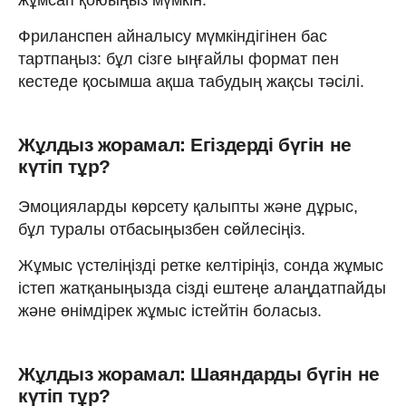
Фриланспен айналысу мүмкіндігінен бас
тартпаңыз: бұл сізге ыңғайлы формат пен
кестеде қосымша ақша табудың жақсы тәсілі.
Жұлдыз жорамал: Егіздерді бүгін не
күтіп тұр?
Эмоцияларды көрсету қалыпты және дұрыс,
бұл туралы отбасыңызбен сөйлесіңіз.
Жұмыс үстеліңізді ретке келтіріңіз, сонда жұмыс
істеп жатқаныңызда сізді ештеңе алаңдатпайды
және өнімдірек жұмыс істейтін боласыз.
Жұлдыз жорамал: Шаяндарды бүгін не
күтіп тұр?