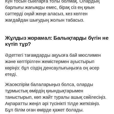
Күн тосын сыйларға толы болмақ. Олардың
барлығы жағымды емес, бірақ сіз ең қиын
сәттерді оңай жеңе аласыз, кез келген
жағдайдан шығудың жолын табасыз.
Жұлдыз жорамал: Балықтарды бүгін не
күтіп тұр?
Әдеттегі тағамдарды ақуызға бай мюслимен
және кептірілген жемістермен ауыстырып
көріңіз: бұл сіздің денсаулығыңызға оң әсер
етеді.
Жасөспірім балаларыңыз болса, оларды
тұрмыстық өмірдің қиындықтарымен
таныстырып, көп жайт туралы ашық сөйлесіңіз.
Ақпаратты жеңіл әрі түсінікті тілде жеткізіңіз.
Бұл білім оған өмірде қажет болады.