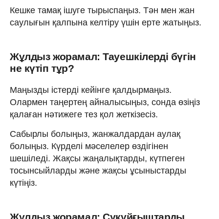
Кешке тамақ ішуге тырыспаңыз. Тән мен жан
саулығын қалпына келтіру үшін ерте жатыңыз.
Жұлдыз жорамал: Тауешкілерді бүгін
не күтіп тұр?
Маңызды істерді кейінге қалдырмаңыз.
Олармен таңертең айналысыңыз, сонда өзіңіз
қалаған нәтижеге тез қол жеткізесіз.
Сабырлы болыңыз, жанжалдардан аулақ
болыңыз. Күрделі мәселелер өздігінен
шешіледі. Жақсы жаңалықтарды, күтпеген
тосынсыйларды және жақсы ұсыныстарды
күтіңіз.
Жұлдыз жорамал: Суқұйғыштарды