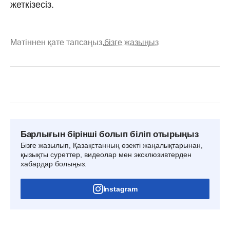
жеткізесіз.
Мәтіннен қате тапсаңыз,
бізге жазыңыз
Барлығын бірінші болып біліп отырыңыз
Бізге жазылып, Қазақстанның өзекті жаңалықтарынан,
қызықты суреттер, видеолар мен эксклюзивтерден
хабардар болыңыз.
Instagram