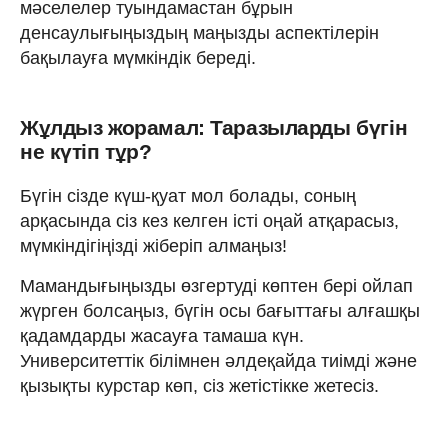
мәселелер туындамастан бұрын
денсаулығыңыздың маңызды аспектілерін
бақылауға мүмкіндік береді.
Жұлдыз жорамал: Таразыларды бүгін
не күтіп тұр?
Бүгін сізде күш-қуат мол болады, соның
арқасында сіз кез келген істі оңай атқарасыз,
мүмкіндігіңізді жіберіп алмаңыз!
Мамандығыңызды өзгертуді көптен бері ойлап
жүрген болсаңыз, бүгін осы бағыттағы алғашқы
қадамдарды жасауға тамаша күн.
Университеттік білімнен әлдеқайда тиімді және
қызықты курстар көп, сіз жетістікке жетесіз.