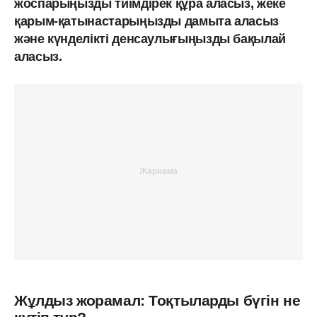
жоспарыңызды тиімдірек құра аласыз, жеке
қарым-қатынастарыңызды дамыта аласыз
және күнделікті денсаулығыңызды бақылай
аласыз.
Жұлдыз жорамал: Тоқтыларды бүгін не