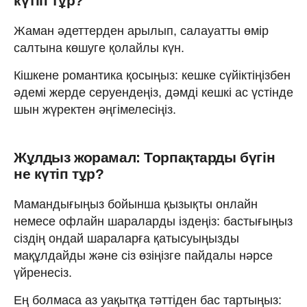
күтіп тұр?
Жаман әдеттерден арылып, салауатты өмір
салтына көшуге қолайлы күн.
Кішкене романтика қосыңыз: кешке сүйіктіңізбен
әдемі жерде серуендеңіз, дәмді кешкі ас үстінде
шын жүректен әңгімелесіңіз.
Жұлдыз жорамал: Торпақтарды бүгін
не күтіп тұр?
Мамандығыңыз бойынша қызықты онлайн
немесе офлайн шараларды іздеңіз: бастығыңыз
сіздің ондай шараларға қатысуыңызды
мақұлдайды және сіз өзіңізге пайдалы нәрсе
үйренесіз.
Ең болмаса аз уақытқа тәттіден бас тартыңыз: