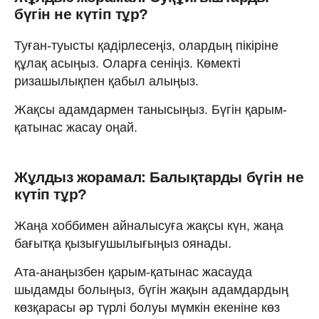
бүгін не күтіп тұр?
Туған-туысты қадірлесеңіз, олардың пікіріне
құлақ асыңыз. Оларға сеніңіз. Көмекті
ризашылықпен қабыл алыңыз.
Жақсы адамдармен танысыңыз. Бүгін қарым-
қатынас жасау оңай.
Жұлдыз жорамал: Балықтарды бүгін не
күтіп тұр?
Жаңа хоббимен айналысуға жақсы күн, жаңа
бағытқа қызығушылығыңыз оянады.
Ата-анаңызбен қарым-қатынас жасауда
шыдамды болыңыз, бүгін жақын адамдардың
көзқарасы әр түрлі болуы мүмкін екеніне көз