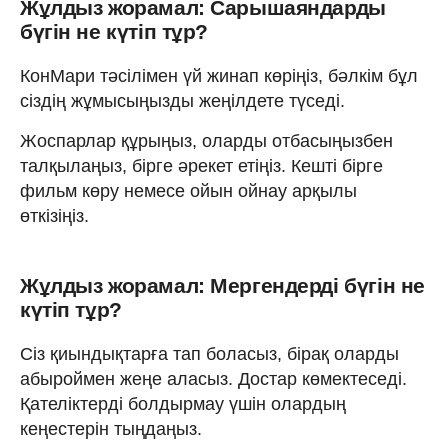
Жұлдыз жорамал: Сарышаяндарды
бүгін не күтіп тұр?
КонМари тәсілімен үй жинап көріңіз, бәлкім бұл
сіздің жұмысыңызды жеңілдете түседі.
Жоспарлар құрыңыз, оларды отбасыңызбен
талқылаңыз, бірге әрекет етіңіз. Кешті бірге
фильм көру немесе ойын ойнау арқылы
өткізіңіз.
Жұлдыз жорамал: Мергендерді бүгін не
күтіп тұр?
Сіз қиындықтарға тап боласыз, бірақ оларды
абыроймен жеңе аласыз. Достар көмектеседі.
Қателіктерді болдырмау үшін олардың
кеңестерін тыңдаңыз.