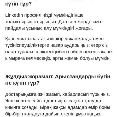
күтіп тұр?
LinkedIn профиліңізді мүмкіндігінше
толықтырып отырыңыз. Дәл сол жерде сізге
пайдалы ұсыныс алу мүмкіндігі жоғары.
Қарым-қатынастағы кішігірім жанжалдар мен
түсініспеушіліктерге назар аударыңыз: егер сіз
олар туралы серіктесіңізбен сөйлеспесеңіз және
ымыраға келмесеңіз, арты жаман болуы мүмкін.
Жұлдыз жорамал: Арыстандарды бүгін
не күтіп тұр?
Достарыңызға жиі жазып, хабарласып тұрыңыз.
Жас келген сайын достықты сақтап қалу да
қиынға соғады. Бірақ жақсы адамдар өмір бойы
бір-бірін қолдауға дайын екенін ұмытпаңыз.