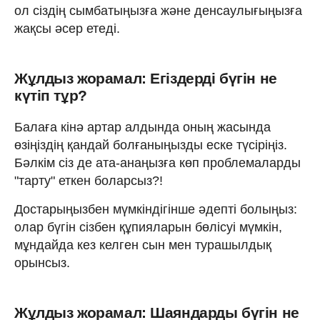
ол сіздің сымбатыңызға және денсаулығыңызға
жақсы әсер етеді.
Жұлдыз жорамал: Егіздерді бүгін не
күтіп тұр?
Балаға кінә артар алдында оның жасында
өзіңіздің қандай болғаныңызды еске түсіріңіз.
Бәлкім сіз де ата-анаңызға көп проблемаларды
"тарту" еткен боларсыз?!
Достарыңызбен мүмкіндігінше әдепті болыңыз:
олар бүгін сізбен құпияларын бөлісуі мүмкін,
мұндайда кез келген сын мен турашылдық
орынсыз.
Жұлдыз жорамал: Шаяндарды бүгін не