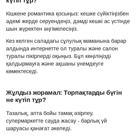
күтіп тұр?
Кішкене романтика қосыңыз: кешке сүйіктіңізбен
әдемі жерде серуендеңіз, дәмді кешкі ас үстінде
шын жүректен әңгімелесіңіз.
Кез келген саладағы сұлулық маманына барар
алдында интернетте ол туралы және салон
туралы пікірлерді оқыңыз. Бұл көңіліңізді
қалдырмауға және ақшаны үнемдеуге
көмектеседі.
Жұлдыз жорамал: Торпақтарды бүгін
не күтіп тұр?
Тазалық, апта бойы тамақ әзірлеу,
супермаркетте сауда жасау - барлық үй
шаруасы қанағат әкеледі.