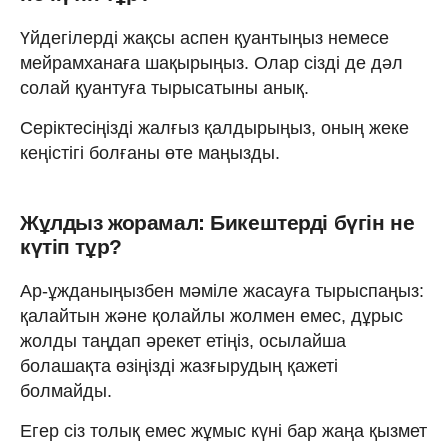
Үйдегілерді жақсы аспен қуантыңыз немесе
мейрамханаға шақырыңыз. Олар сізді де дәл
солай қуантуға тырысатыны анық.
Серіктесіңізді жалғыз қалдырыңыз, оның жеке
кеңістігі болғаны өте маңызды.
Жұлдыз жорамал: Бикештерді бүгін не
күтіп тұр?
Ар-ұжданыңызбен мәміле жасауға тырыспаңыз:
қалайтын және қолайлы жолмен емес, дұрыс
жолды таңдап әрекет етіңіз, осылайша
болашақта өзіңізді жазғырудың қажеті
болмайды.
Егер сіз толық емес жұмыс күні бар жаңа қызмет