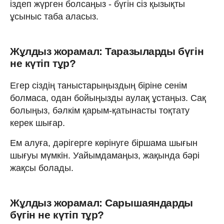
іздеп жүрген болсаңыз - бүгін сіз қызықты
ұсыныс таба аласыз.
Жұлдыз жорамал: Таразыларды бүгін
не күтіп тұр?
Егер сіздің таныстарыңыздың біріне сенім
болмаса, одан бойыңызды аулақ ұстаңыз. Сақ
болыңыз, бәлкім қарым-қатынасты тоқтату
керек шығар.
Ем алуға, дәрігерге көрінуге біршама шығын
шығуы мүмкін. Уайымдамаңыз, жақында бәрі
жақсы болады.
Жұлдыз жорамал: Сарышаяндарды
бүгін не күтіп тұр?