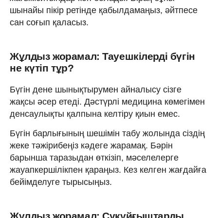
шынайы пікір ретінде қабылдамаңыз, әйтпесе
сан соғып қаласыз.
Жұлдыз жорамал: Тауешкілерді бүгін
не күтіп тұр?
Бүгін дене шынықтырумен айналысу сізге
жақсы әсер етеді. Дәстүрлі медицина көмегімен
денсаулықты қалпына келтіру қиын емес.
Бүгін барлығының шешімін табу жолында сіздің
жеке тәжірибеңіз кәдеге жарамақ. Бәрін
барынша таразыдан өткізіп, мәселелерге
жауапкершілікпен қараңыз. Кез келген жағдайға
бейімделуге тырысыңыз.
Жұлдыз жорамал: Суқұйғыштарды