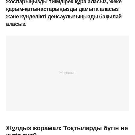
жоспарыңызды тиімдірек құра аласыз, жеке
қарым-қатынастарыңызды дамыта аласыз
және күнделікті денсаулығыңызды бақылай
аласыз.
Жұлдыз жорамал: Тоқтыларды бүгін не