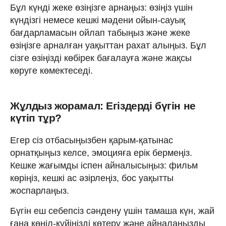
Бұл күнді жеке өзіңізге арнаңыз: өзіңіз үшін
күндізгі немесе кешкі мәдени ойын-сауық
бағдарламасын ойлап табыңыз және жеке
өзіңізге арналған уақыттан рахат алыңыз. Бұл
сізге өзіңізді көбірек бағалауға және жақсы
көруге көмектеседі.
Жұлдыз жорамал: Егіздерді бүгін не
күтіп тұр?
Егер сіз отбасыңызбен қарым-қатынас
орнатқыңыз келсе, эмоцияға ерік бермеңіз.
Кешке жағымды іспен айналысыңыз: фильм
көріңіз, кешкі ас әзірлеңіз, бос уақытты
жоспарлаңыз.
Бүгін еш себепсіз сәндену үшін тамаша күн, жай
ғана көңіл-күйіңізді көтеру және айналаңызды