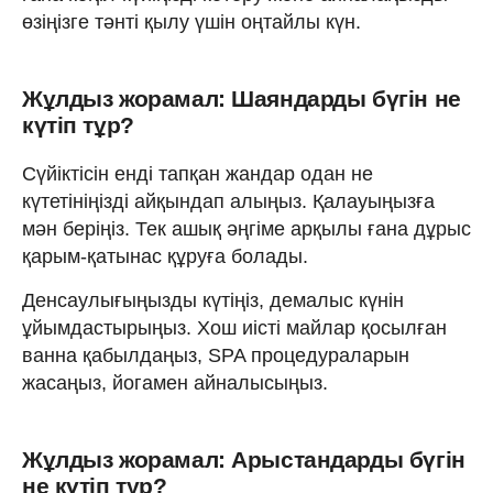
өзіңізге тәнті қылу үшін оңтайлы күн.
Жұлдыз жорамал: Шаяндарды бүгін не
күтіп тұр?
Сүйіктісін енді тапқан жандар одан не
күтетініңізді айқындап алыңыз. Қалауыңызға
мән беріңіз. Тек ашық әңгіме арқылы ғана дұрыс
қарым-қатынас құруға болады.
Денсаулығыңызды күтіңіз, демалыс күнін
ұйымдастырыңыз. Хош иісті майлар қосылған
ванна қабылдаңыз, SPA процедураларын
жасаңыз, йогамен айналысыңыз.
Жұлдыз жорамал: Арыстандарды бүгін
не күтіп тұр?