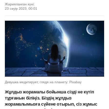
Жарияланған күні:
23 сәуір 2023, 00:01
Девушка медитирует, глядя на планету: Pixabay
Жұлдыз жорамалы бойынша сізді не күтіп
тұрғанын біліңіз. Біздің жұлдыз
жорамалымызға сүйене отырып, сіз жұмыс