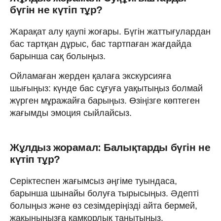
бүгін не күтіп тұр?
Жарақат алу қаупі жоғары. Бүгін жаттығулардан
бас тартқан дұрыс, бас тартпаған жағдайда
барынша сақ болыңыз.
Ойламаған жерден қалаға экскурсияға
шығыңыз: күнде бас сұғуға уақытыңыз болмай
жүрген мұражайға барыңыз. Өзіңізге көптеген
жағымды эмоция сыйлайсыз.
Жұлдыз жорамал: Балықтарды бүгін не
күтіп тұр?
Серіктеспен жағымсыз әңгіме туындаса,
барынша шынайы болуға тырысыңыз. Әдепті
болыңыз және өз сезімдеріңізді айта бермей,
жақыныңызға қамқорлық танытыңыз.