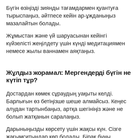
Бүгін өзіңізді зиянды тағамдармен қуантуға
тырыспаңыз, әйтпесе кейін ар-ұжданыңыз
мазалайтын болады.
Жұмыстан және үй шаруасынан кейінгі
күйзелісті жеңілдету үшін күнді медитациямен
немесе жылы ваннамен аяқтаңыз.
Жұлдыз жорамал: Мергендерді бүгін не
күтіп тұр?
Достардан көмек сұраудың уақыты келді.
Барлығын өз бетіңізше шеше алмайсыз. Кеңес
алудан тартынбаңыз, артқа шегініңіз және не
болып жатқанын саралаңыз.
Дарыныңызды көрсету үшін жақсы күн. Сізге
жағымситындар көп болады. Бірақ бұны