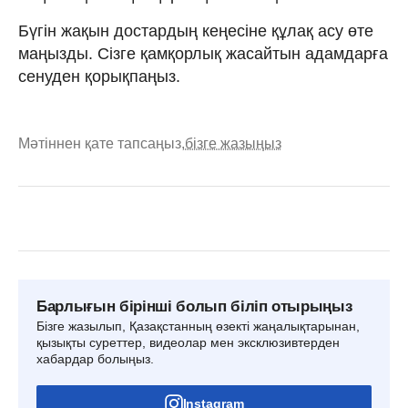
Бүгін жақын достардың кеңесіне құлақ асу өте
маңызды. Сізге қамқорлық жасайтын адамдарға
сенуден қорықпаңыз.
Мәтіннен қате тапсаңыз,
бізге жазыңыз
Барлығын бірінші болып біліп отырыңыз
Бізге жазылып, Қазақстанның өзекті жаңалықтарынан,
қызықты суреттер, видеолар мен эксклюзивтерден
хабардар болыңыз.
Instagram