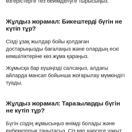
өзгерістерге тез бейімделуге тырысыңыз.
Жұлдыз жорамал: Бикештерді бүгін не
күтіп тұр?
Сізді ұзақ жылдар бойы қолдаған
достарыңызды бағалаңыз және олардың ескі
кемшіліктеріне көз жұма қараңыз.
Жұмысқа бар күшіңізді салсаңыз, алдағы
айларда мансап бойынша жоғарылау мүмкіндігі
туады.
Жұлдыз жорамал: Таразыларды бүгін
не күтіп тұр?
Бүгін сіздің жұмысыңыз өнімді болады және
еңбекқорлық танытасыз. Сіз көп нәрсеге уақыт