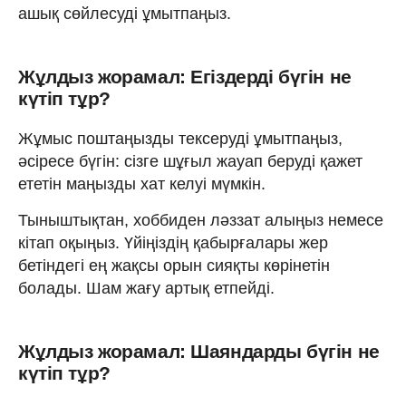
ашық сөйлесуді ұмытпаңыз.
Жұлдыз жорамал: Егіздерді бүгін не
күтіп тұр?
Жұмыс поштаңызды тексеруді ұмытпаңыз,
әсіресе бүгін: сізге шұғыл жауап беруді қажет
ететін маңызды хат келуі мүмкін.
Тыныштықтан, хоббиден ләззат алыңыз немесе
кітап оқыңыз. Үйіңіздің қабырғалары жер
бетіндегі ең жақсы орын сияқты көрінетін
болады. Шам жағу артық етпейді.
Жұлдыз жорамал: Шаяндарды бүгін не
күтіп тұр?