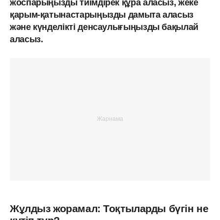
жоспарыңызды тиімдірек құра аласыз, жеке
қарым-қатынастарыңызды дамыта аласыз
және күнделікті денсаулығыңызды бақылай
аласыз.
Жұлдыз жорамал: Тоқтыларды бүгін не