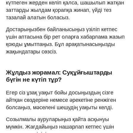
күтпеген жерден келіп қалса, шашылып жатқан
заттарды жылдам қорапқа жинап, үйді тез
тазалай алатын боласыз.
Достарыңызбен байланысыңыз үзіліп кетпес
үшін аптасына бір рет оларға хабарлама жазып
қоюды ұмытпаңыз. Бұл арақатынасыңызды
жақындатары сөзсіз.
Жұлдыз жорамал: Суқұйғыштарды
бүгін не күтіп тұр?
Егер сіз ұзақ уақыт бойы досыңыздың сізге
айтқан сөздеріне немесе әрекетіне ренжіген
болсаңыз, мәселені шешудің уақыты келді.
Созылмалы ауруларыңыз қайта асқынуы
мүмкін. Жағдайыңыз нашарлап кетпес үшін