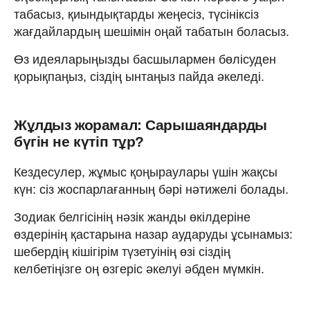
табасыз, қиындықтарды жеңесіз, түсініксіз
жағдайлардың шешімін оңай табатын боласыз.
Өз идеяларыңызды басшылармен бөлісуден
қорықпаңыз, сіздің ынтаңыз пайда әкеледі.
Жұлдыз жорамал: Сарышаяндарды
бүгін не күтіп тұр?
Кездесулер, жұмыс қоңыраулары үшін жақсы
күн: сіз жоспарлағанның бәрі нәтижелі болады.
Зодиак белгісінің нәзік жанды өкілдеріне
өздерінің қастарына назар аударуды ұсынамыз:
шебердің кішігірім түзетуінің өзі сіздің
келбетіңізге оң өзгеріс әкелуі әбден мүмкін.