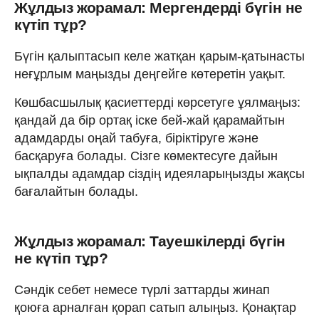
Жұлдыз жорамал: Мергендерді бүгін не
күтіп тұр?
Бүгін қалыптасып келе жатқан қарым-қатынасты
неғұрлым маңызды деңгейге көтеретін уақыт.
Көшбасшылық қасиеттерді көрсетуге ұялмаңыз:
қандай да бір ортақ іске бей-жай қарамайтын
адамдарды оңай табуға, біріктіруге және
басқаруға болады. Сізге көмектесуге дайын
ықпалды адамдар сіздің идеяларыңызды жақсы
бағалайтын болады.
Жұлдыз жорамал: Тауешкілерді бүгін
не күтіп тұр?
Сәндік себет немесе түрлі заттарды жинап
қоюға арналған қорап сатып алыңыз. Қонақтар