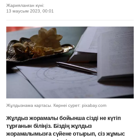
Жарияланған күні:
13 маусым 2023, 00:01
Жұлдызнама картасы. Көрнеі сурет: pixabay.com
Жұлдыз жорамалы бойынша сізді не күтіп
тұрғанын біліңіз. Біздің жұлдыз
жорамалымызға сүйене отырып, сіз жұмыс