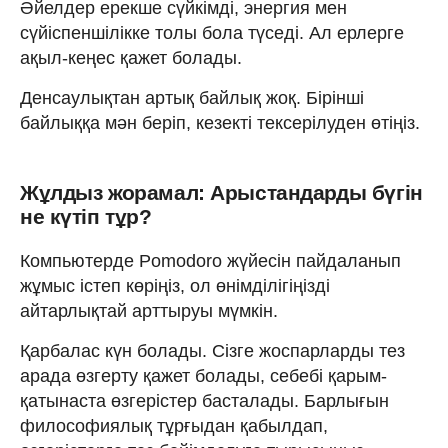
Әйелдер ерекше сүйкімді, энергия мен
сүйіспеншілікке толы бола түседі. Ал ерлерге
ақыл-кеңес қажет болады.
Денсаулықтан артық байлық жоқ. Бірінші
байлыққа мән беріп, кезекті тексерілуден өтіңіз.
Жұлдыз жорамал: Арыстандарды бүгін
не күтіп тұр?
Компьютерде Pomodoro жүйесін пайдаланып
жұмыс істеп көріңіз, ол өнімділігіңізді
айтарлықтай арттыруы мүмкін.
Қарбалас күн болады. Сізге жоспарларды тез
арада өзгерту қажет болады, себебі қарым-
қатынаста өзгерістер басталады. Барлығын
философиялық тұрғыдан қабылдап,