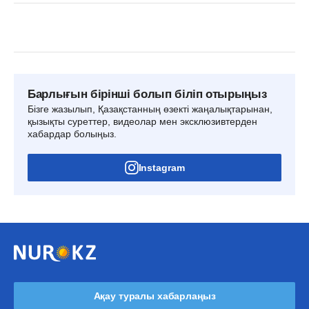
Барлығын бірінші болып біліп отырыңыз
Бізге жазылып, Қазақстанның өзекті жаңалықтарынан,
қызықты суреттер, видеолар мен эксклюзивтерден
хабардар болыңыз.
Instagram
Ақау туралы хабарлаңыз