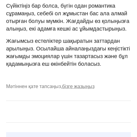
Сүйіктіңіз бар болса, бүгін одан романтика
сұрамаңыз, себебі ол жұмыстан бас ала алмай
отырған болуы мүмкін. Жағдайды өз қолыңызға
алыңыз, екі адамға кешкі ас ұйымдастырыңыз.
Жағымсыз естеліктер шақыратын заттардан
арылыңыз. Осылайша айналаңыздағы кеңістікті
жағымды эмоциялар үшін тазартасыз және бұл
қадамыңызға еш өкінбейтін боласыз.
Мәтіннен қате тапсаңыз,
бізге жазыңыз