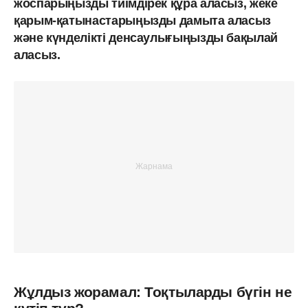
жоспарыңызды тиімдірек құра аласыз, жеке
қарым-қатынастарыңызды дамыта аласыз
және күнделікті денсаулығыңызды бақылай
аласыз.
Жұлдыз жорамал: Тоқтыларды бүгін не