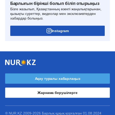
Барлығын бірінші болып біліп отырыңыз
Бізге жазылып, Қазақстанның өзекті жаңалықтарынан,
қызықты суреттер, видеолар мен эксклюзивтерден
хабардар болыңыз.
Instagram
Ақау туралы хабарлаңыз
Жарнама берушілерге
® NUR.KZ 2009-2026 Барлық құқық қорғалған 01.08.2024