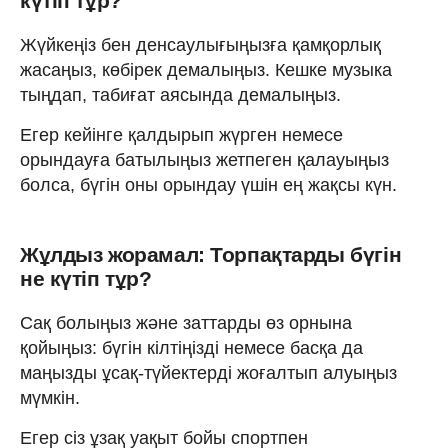
күтіп тұр?
Жүйкеңіз бен денсаулығыңызға қамқорлық
жасаңыз, көбірек демалыңыз. Кешке музыка
тыңдап, табиғат аясында демалыңыз.
Егер кейінге қалдырып жүрген немесе
орындауға батылыңыз жетпеген қалауыңыз
болса, бүгін оны орындау үшін ең жақсы күн.
Жұлдыз жорамал: Торпақтарды бүгін
не күтіп тұр?
Сақ болыңыз және заттарды өз орнына
қойыңыз: бүгін кілтіңізді немесе басқа да
маңызды ұсақ-түйектерді жоғалтып алуыңыз
мүмкін.
Егер сіз ұзақ уақыт бойы спортпен