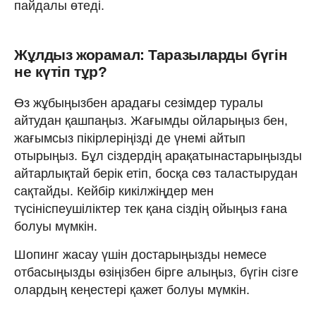
пайдалы өтеді.
Жұлдыз жорамал: Таразыларды бүгін
не күтіп тұр?
Өз жұбыңызбен арадағы сезімдер туралы
айтудан қашпаңыз. Жағымды ойларыңыз бен,
жағымсыз пікірлеріңізді де үнемі айтып
отырыңыз. Бұл сіздердің арақатынастарыңызды
айтарлықтай берік етіп, босқа сөз таластырудан
сақтайды. Кейбір кикілжіңдер мен
түсініспеушіліктер тек қана сіздің ойыңыз ғана
болуы мүмкін.
Шопинг жасау үшін достарыңызды немесе
отбасыңызды өзіңізбен бірге алыңыз, бүгін сізге
олардың кеңестері қажет болуы мүмкін.