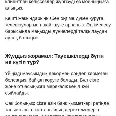
клиентпен келіссөздер жүргізуді өз мойныңызға
алыңыз.
Кешті жақындарыңызбен әңгіме-дүкен құруға,
телешоулар мен шай ішуге арнаңыз. Әңгімелесу
барысында маңызды дүниелерді талқылаудан
аулақ болыңыз.
Жұлдыз жорамал: Тауешкілерді бүгін
не күтіп тұр?
Үйіңізді маусымдық декормен сәндеп көрмеген
болсаңыз, байқап көруге болады. Бұл сізге
және отбасыңызға мерекелік көңіл-күй
сыйлайды.
Сақ болыңыз: сізге өзін банк қызметкері ретінде
таныстырып, картаңыздың деректемелерін