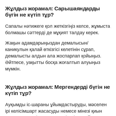
Жұлдыз жорамал: Сарышаяндарды
бүгін не күтіп тұр?
Сапалы нәтижеге қол жеткізгіңіз келсе, жұмыста
болмашы сәттерді де мұқият талдау керек.
Жақын адамдарыңыздан демалысын/
каникулын қалай өткізгісі келетінін сұрап,
демалысты алдын ала жоспарлап қойыңыз.
Әйтпесе, уақытты босқа жоғалтып алуыңыз
мүмкін.
Жұлдыз жорамал: Мергендерді бүгін не
күтіп тұр?
Ауқымды іс-шараны ұйымдастыруды, мәселен
ірі келісімшарт жасасуды немесе мінезі қиын