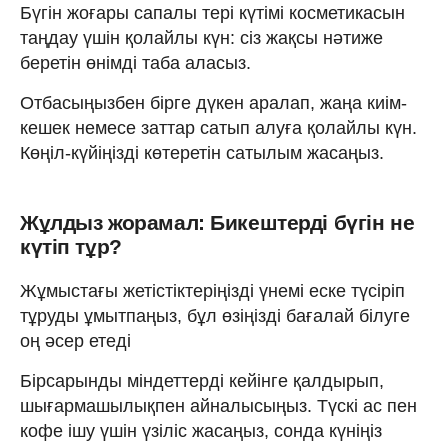
Бүгін жоғары сапалы тері күтімі косметикасын
таңдау үшін қолайлы күн: сіз жақсы нәтиже
беретін өнімді таба аласыз.
Отбасыңызбен бірге дүкен аралап, жаңа киім-
кешек немесе заттар сатып алуға қолайлы күн.
Көңіл-күйіңізді көтеретін сатылым жасаңыз.
Жұлдыз жорамал: Бикештерді бүгін не
күтіп тұр?
Жұмыстағы жетістіктеріңізді үнемі еске түсіріп
тұруды ұмытпаңыз, бұл өзіңізді бағалай білуге
оң әсер етеді
Бірсарынды міндеттерді кейінге қалдырып,
шығармашылықпен айналысыңыз. Түскі ас пен
кофе ішу үшін үзіліс жасаңыз, сонда күніңіз