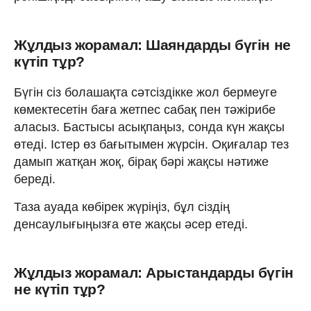
Жұлдыз жорамал: Шаяндарды бүгін не
күтіп тұр?
Бүгін сіз болашақта сәтсіздікке жол бермеуге
көмектесетін баға жетпес сабақ пен тәжірибе
аласыз. Бастысы асықпаңыз, сонда күн жақсы
өтеді. Істер өз бағытымен жүрсін. Оқиғалар тез
дамып жатқан жоқ, бірақ бәрі жақсы нәтиже
береді.
Таза ауада көбірек жүріңіз, бұл сіздің
денсаулығыңызға өте жақсы әсер етеді.
Жұлдыз жорамал: Арыстандарды бүгін
не күтіп тұр?