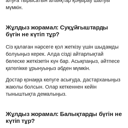
алуға тырысатын алаяқтар қоңырау шалуы
мүмкін.
Жұлдыз жорамал: Суқұйғыштарды
бүгін не күтіп тұр?
Сіз қалаған нәрсеге қол жеткізу үшін шыдамды
болуыңыз керек. Алда сізді айтарлықтай
белеске жеткізетін күн бар. Асықпаңыз, әйтпесе
қателікке ұрынуыңыз әбден мүмкін.
Достар қонаққа келуге асығуда, дастарханыңыз
жаюлы болсын. Олар кеткеннен кейін
тыныштықта демалыңыз.
Жұлдыз жорамал: Балықтарды бүгін не
күтіп тұр?