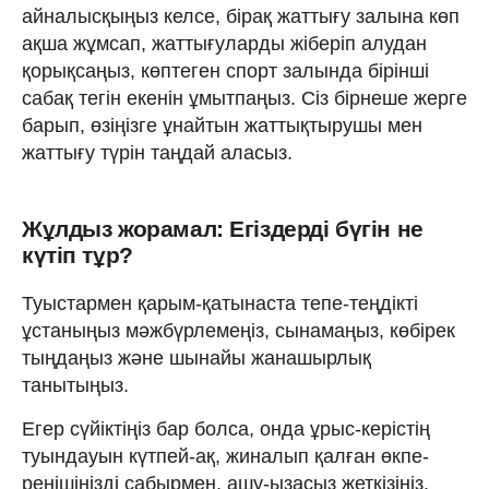
айналысқыңыз келсе, бірақ жаттығу залына көп
ақша жұмсап, жаттығуларды жіберіп алудан
қорықсаңыз, көптеген спорт залында бірінші
сабақ тегін екенін ұмытпаңыз. Сіз бірнеше жерге
барып, өзіңізге ұнайтын жаттықтырушы мен
жаттығу түрін таңдай аласыз.
Жұлдыз жорамал: Егіздерді бүгін не
күтіп тұр?
Туыстармен қарым-қатынаста тепе-теңдікті
ұстаныңыз мәжбүрлемеңіз, сынамаңыз, көбірек
тыңдаңыз және шынайы жанашырлық
танытыңыз.
Егер сүйіктіңіз бар болса, онда ұрыс-керістің
туындауын күтпей-ақ, жиналып қалған өкпе-
ренішіңізді сабырмен, ашу-ызасыз жеткізіңіз.