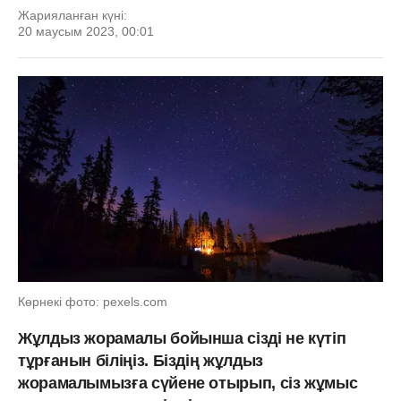
Жарияланған күні:
20 маусым 2023, 00:01
Көрнекі фото: pexels.com
Жұлдыз жорамалы бойынша сізді не күтіп
тұрғанын біліңіз. Біздің жұлдыз
жорамалымызға сүйене отырып, сіз жұмыс