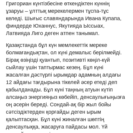
Григориан күнтізбесіне өткендіктен күннің
ұзаруы – ұлттық мерекелермен тұспа-тұс
келеді. Шығыс славяндарында Ивана Купапа,
финдерде Юханнус, Якутияда Ыссыах,
Латвияда Лиго деген атпен танымал.
Қазақстанда бұл күн мемлекеттік мереке
болмағандықтан, ол күні демалыс берілмейді.
Бірақ өзіңізді қуантып, позитивті көңіл-күй
сыйлау үшін таптырмас кезең. Бұл күні
жасалған дәстүрлі ырымдар адамның алдағы
12 айдағы тағдырына тікелей әсер етеді деп
қабылданады. Бұл күні таңның атуын күтіп
алсаңыз энергияңыз көбейіп, денсаулығыңызға
оң әсерін береді. Сондай-ақ бір жыл бойы
сәтсіздіктерден қорғайды деген ырым
қалыптасқан. Бұл күні жиналған шөптің
денсаулыққа, жасаруға пайдасы мол. Үй