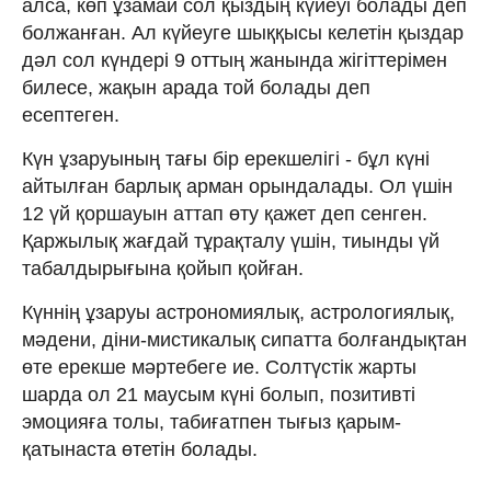
алса, көп ұзамай сол қыздың күйеуі болады деп
болжанған. Ал күйеуге шыққысы келетін қыздар
дәл сол күндері 9 оттың жанында жігіттерімен
билесе, жақын арада той болады деп
есептеген.
Күн ұзаруының тағы бір ерекшелігі - бұл күні
айтылған барлық арман орындалады. Ол үшін
12 үй қоршауын аттап өту қажет деп сенген.
Қаржылық жағдай тұрақталу үшін, тиынды үй
табалдырығына қойып қойған.
Күннің ұзаруы астрономиялық, астрологиялық,
мәдени, діни-мистикалық сипатта болғандықтан
өте ерекше мәртебеге ие. Солтүстік жарты
шарда ол 21 маусым күні болып, позитивті
эмоцияға толы, табиғатпен тығыз қарым-
қатынаста өтетін болады.