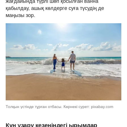
жағдайында түрлі шөп қосылған ванна
қабылдау, ашық көлдерге суға түсудің де
маңызы зор.
Толқын үстінде тұрған отбасы. Көрнекі сурет: pixabay.com
Күн ұзару кезеңіндегі ырымдар