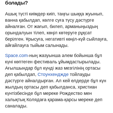
болады?
Ашық түсті киімдер киіп, таңғы шыққа жуынып,
ванна қабылдап, көлге суға түсу дәстүрге
айналған. От жағып, билеп, арманыңыздың
орындалуын тілеп, көңіл көтеруге рұқсат
берілген. Ұрысуға, негативті көңіл-күй сыйлауға,
айғайлауға тыйым салынады.
Space.com
-ның жазуынша әлем бойынша бұл
күні көптеген фестиваль ұйымдастырылады.
Ағылшындар бұл күнді жаз мезгілінің ортасы
деп қабылдап,
Стоунхенджде
тойлауды
дәстүрге айналдырған. Ал кей елдерде бұл күн
жылдың ортасы деп қабылданса, христиан
күнтізбесінде бұл мереке Рождество мен
халықтық Колядаға қарама-қарсы мереке деп
саналады.