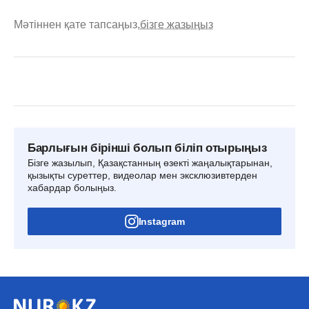
Мәтіннен қате тапсаңыз,
бізге жазыңыз
Барлығын бірінші болып біліп отырыңыз
Бізге жазылып, Қазақстанның өзекті жаңалықтарынан,
қызықты суреттер, видеолар мен эксклюзивтерден
хабардар болыңыз.
Instagram