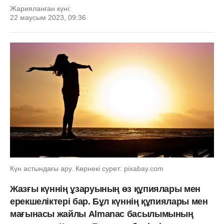
Жарияланған күні:
22 маусым 2023, 09:36
Күн астындағы ару. Көрнекі сурет: pixabay.com
Жазғы күннің ұзаруының өз құпиялары мен
ерекшеліктері бар. Бұл күннің құпиялары мен
мағынасы жайлы Almanac басылымының