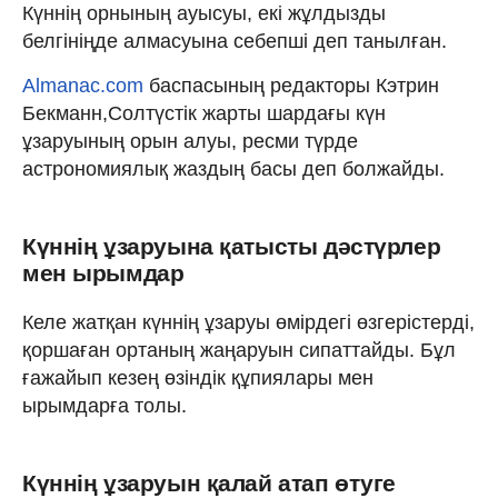
Күннің орнының ауысуы, екі жұлдызды
белгініңде алмасуына себепші деп танылған.
Almanac.com
баспасының редакторы Кэтрин
Бекманн,Солтүстік жарты шардағы күн
ұзаруының орын алуы, ресми түрде
астрономиялық жаздың басы деп болжайды.
Күннің ұзаруына қатысты дәстүрлер
мен ырымдар
Келе жатқан күннің ұзаруы өмірдегі өзгерістерді,
қоршаған ортаның жаңаруын сипаттайды. Бұл
ғажайып кезең өзіндік құпиялары мен
ырымдарға толы.
Күннің ұзаруын қалай атап өтуге