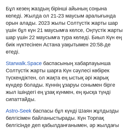
Бұл кезең жаздың бірінші айының соңына
келеді. Жылда ол 21-23 маусым аралығында
орын алады. 2023 жылы Солтүстік жарты шар
үшін бұл күн 21 маусымға келсе, Оңтүстік жарты
шар үшін 22 маусымға тура келеді. Биыл Күн ең
биік нүктесінен Астана уақытымен 20:58-де
өтеді.
Starwalk.Space
баспасының хабарлауынша
Солтүстік жарты шарға Күн сәулесі көбірек
түскендіктен, ол жақта ең ыстық әрі жарық
күндер болады. Күннің ұзаруы сонымен бірге
жыл ішіндегі ең ұзақ күнмен, ең қысқа түнді
сипаттайды.
Astro-Seek
баспасы бұл күнді Шаян жұлдызды
белгісімен байланыстырады. Күн Торпақ
белгісінде деп қабылданғанымен, әр жылдағы