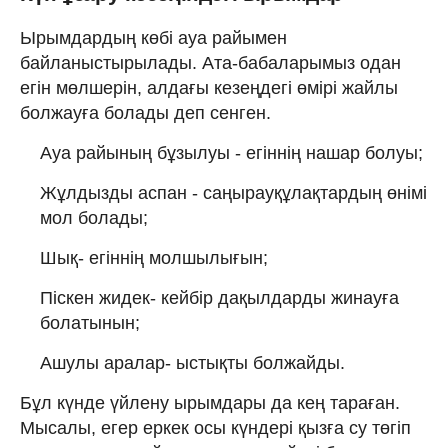
Ырымдардың көбі ауа райымен
байланыстырылады. Ата-бабаларымыз одан
егін мөлшерін, алдағы кезеңдегі өмірі жайлы
болжауға болады деп сенген.
Ауа райының бұзылуы - егіннің нашар болуы;
Жұлдызды аспан - саңырауқұлақтардың өнімі
мол болады;
Шық- егіннің молшылығын;
Піскен жидек- кейбір дақылдарды жинауға
болатынын;
Ашулы аралар- ыстықты болжайды.
Бұл күнде үйлену ырымдары да кең тараған.
Мысалы, егер еркек осы күндері қызға су төгіп