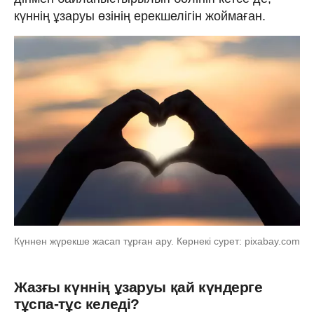
күннің ұзаруы өзінің ерекшелігін жоймаған.
Күннен жүрекше жасап тұрған ару. Көрнекі сурет: pixabay.com
Жазғы күннің ұзаруы қай күндерге
тұспа-тұс келеді?