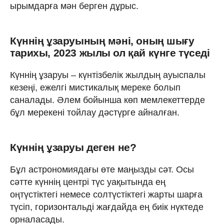
ырымдарға мән берген дұрыс.
Күннің ұзаруының мәні, оның шығу
тарихы, 2023 жылы ол қай күнге түседі
Күннің ұзаруы – күнтізбелік жылдың ауыспалы
кезеңі, ежелгі мистикалық мереке болып
саналады. Әлем бойынша көп мемлекеттерде
бұл мерекені тойлау дәстүрге айналған.
Күннің ұзаруы деген не?
Бұл астрономиядағы өте маңызды сәт. Осы
сәтте күннің центрі түс уақытында ең
оңтүстіктегі немесе солтүстіктегі жарты шарға
түсіп, горизонтальді жағдайда ең биік нүктеде
орналасады.