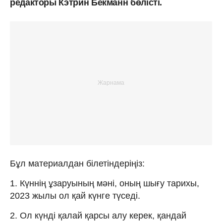
редакторы Кэтрин Бекманн бөлісті.
Бұл материалдан білетіндеріңіз:
1. Күннің ұзаруының мәні, оның шығу тарихы,
2023 жылы ол қай күнге түседі.
2. Ол күнді қалай қарсы алу керек, қандай