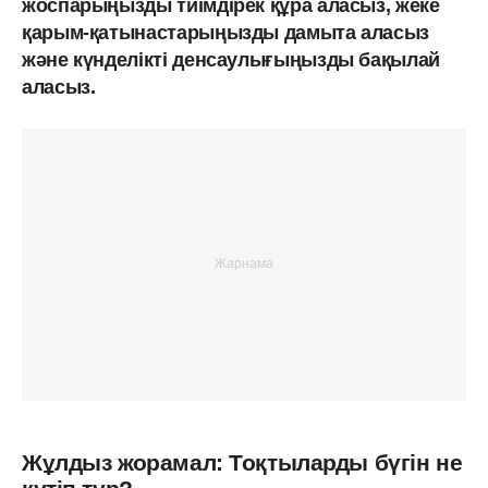
жоспарыңызды тиімдірек құра аласыз, жеке
қарым-қатынастарыңызды дамыта аласыз
және күнделікті денсаулығыңызды бақылай
аласыз.
Жұлдыз жорамал: Тоқтыларды бүгін не