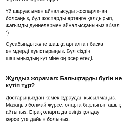
Үй шаруасымен айналысуды жоспарлаған
болсаңыз, бұл жоспарды ертеңге қалдырып,
жағымды дүниелермен айналысқаныңыз абзал
:)
Сусабынды және шашқа арналған басқа
өнімдерді ауыстырыңыз. Бұл сіздің
шашыңыздың күтіміне оң әсер етеді.
Жұлдыз жорамал: Балықтарды бүгін не
күтіп тұр?
Достарыңыздан көмек сұраудан қысылмаңыз.
Мазаңыз болмай жүрсе, оларға барлығын ашық
айтыңыз. Бірақ оларға да өзіңіз қолдау
көрсетуге дайын болыңыз.