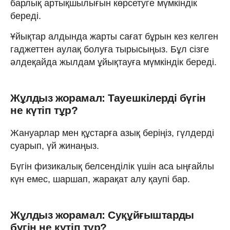
барлық артықшылығын көрсетуге мүмкіндік
береді.
Ұйықтар алдында жарты сағат бұрын кез келген
гаджеттен аулақ болуға тырысыңыз. Бұл сізге
әлдеқайда жылдам ұйықтауға мүмкіндік береді.
Жұлдыз жорамал: Тауешкілерді бүгін
не күтіп тұр?
Жануарлар мен құстарға азық беріңіз, гүлдерді
суарып, үй жинаңыз.
Бүгін физикалық белсенділік үшін аса ыңғайлы
күн емес, шаршап, жарақат алу қаупі бар.
Жұлдыз жорамал: Суқұйғыштарды
бүгін не күтіп тұр?