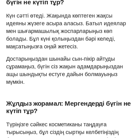
бүгін не күтіп тұр?
Күн сәтті өтеді. Жақында көптеген жақсы
идеяны жүзеге асыра аласыз. Батыл идеялар
мен шығармашылық жоспарларыңыз көп
болады. Бұл күні қолыңыздан бәрі келеді,
мақсатыңызға оңай жетесіз.
Достарыңыздан шынайы сын-пікір айтуды
сұрамаңыз, бүгін сіз жақын адамдарыңыздан
ащы шындықты естуге дайын болмауыңыз
мүмкін.
Жұлдыз жорамал: Мергендерді бүгін не
күтіп тұр?
Түріңізге сәйкес косметиканы таңдауға
тырысыңыз, бұл сіздің сыртқы келбетіңіздің