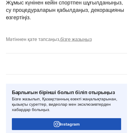
Жұмыс күнінен кейін спортпен шұғылданыңыз,
су процедураларын қабылдаңыз, декорацияны
өзгертіңіз.
Мәтіннен қате тапсаңыз,
бізге жазыңыз
Барлығын бірінші болып біліп отырыңыз
Бізге жазылып, Қазақстанның өзекті жаңалықтарынан,
қызықты суреттер, видеолар мен эксклюзивтерден
хабардар болыңыз.
Instagram