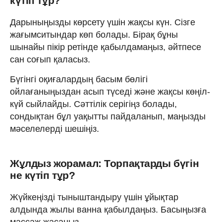
күтіп тұр?
Дарыныңызды көрсету үшін жақсы күн. Сізге
жағымситындар көп болады. Бірақ бұны
шынайы пікір ретінде қабылдамаңыз, әйтпесе
сан соғып қаласыз.
Бүгінгі оқиғалардың басым бөлігі
ойлағаныңыздан асып түседі және жақсы көңіл-
күй сыйлайды. Сәттілік серігіңз болады,
сондықтан бұл уақытты пайдаланып, маңызды
мәселелерді шешіңіз.
Жұлдыз жорамал: Торпақтарды бүгін
не күтіп тұр?
Жүйкеңізді тыныштандыру үшін ұйықтар
алдында жылы ванна қабылдаңыз. Басыңызға
массаж жасаңыз.