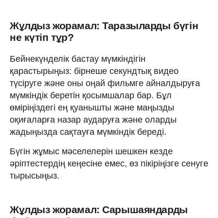
Жұлдыз жорамал: Таразыларды бүгін
не күтіп тұр?
Бейнекүнделік бастау мүмкіндігін
қарастырыңыз: бірнеше секундтық видео
түсіруге және оны оңай фильмге айналдыруға
мүмкіндік беретін қосымшалар бар. Бұл
өміріңіздегі ең қуанышты және маңызды
оқиғаларға назар аударуға және оларды
жадыңызда сақтауға мүмкіндік береді.
Бүгін жұмыс мәселелерін шешкен кезде
әріптестердің кеңесіне емес, өз пікіріңізге сенуге
тырысыңыз.
Жұлдыз жорамал: Сарышаяндарды