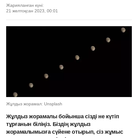
Жарияланған күні:
21 желтоқсан 2023, 00:01
Жұлдыз жорамал: Unsplash
Жұлдыз жорамалы бойынша сізді не күтіп
тұрғанын біліңіз. Біздің жұлдыз
жорамалымызға сүйене отырып, сіз жұмыс