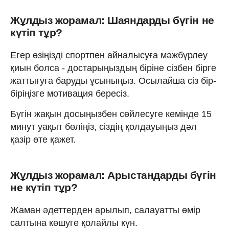
Жұлдыз жорамал: Шаяндарды бүгін не
күтіп тұр?
Егер өзіңізді спортпен айналысуға мәжбүрлеу
қиын болса - достарыңыздың біріне сізбен бірге
жаттығуға баруды ұсыныңыз. Осылайша сіз бір-
біріңізге мотивация бересіз.
Бүгін жақын досыңызбен сөйлесуге кемінде 15
минут уақыт бөліңіз, сіздің қолдауыңыз дәл
қазір өте қажет.
Жұлдыз жорамал: Арыстандарды бүгін
не күтіп тұр?
Жаман әдеттерден арылып, салауатты өмір
салтына көшуге қолайлы күн.