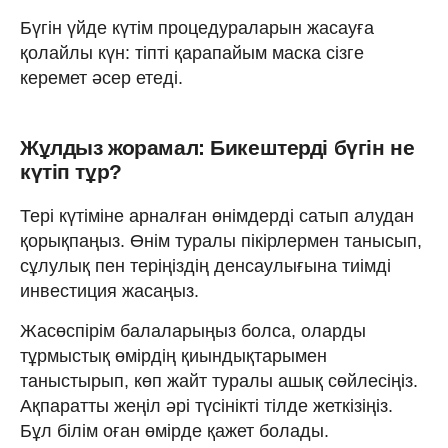
Бүгін үйде күтім процедураларын жасауға
қолайлы күн: тіпті қарапайым маска сізге
керемет әсер етеді.
Жұлдыз жорамал: Бикештерді бүгін не
күтіп тұр?
Тері күтіміне арналған өнімдерді сатып алудан
қорықпаңыз. Өнім туралы пікірлермен танысып,
сұлулық пен теріңіздің денсаулығына тиімді
инвестиция жасаңыз.
Жасөспірім балаларыңыз болса, оларды
тұрмыстық өмірдің қиындықтарымен
таныстырып, көп жайт туралы ашық сөйлесіңіз.
Ақпаратты жеңіл әрі түсінікті тілде жеткізіңіз.
Бұл білім оған өмірде қажет болады.