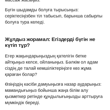
Бүгін шыдамды болуға тырысыңыз:
серіктесіңізбен тіл табысып, барынша сабырлы
болуға тура келеді.
Жұлдыз жорамал: Егіздерді бүгін не
күтіп тұр?
Егер жақындарыңыздың қателігін бетке
айтқыңыз келсе, ойланыңыз. Бәлкім ол адам
сіздің де талай кемшіліктеріңізге көз жұма
қараған болар?
Өзіңіздің кәсіби дамуыңызға назар аударыңыз:
мамандығыңыз бойынша жаңа білім алу
қызметкер ретінде құндылығыңызды арттыруға
мүмкіндік береді.