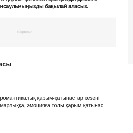
денсаулығыңызды бақылай аласыз.
асы
романтикалық қарым-қатынастар кезеңі
ұмарлыққа, эмоцияға толы қарым-қатынас