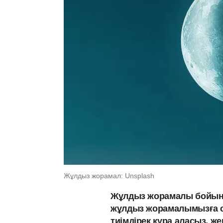
Жұлдыз жорамал: Unsplash
Жұлдыз жорамалы бойынша 
жұлдыз жорамалымызға с
тиімдірек құра аласыз, 