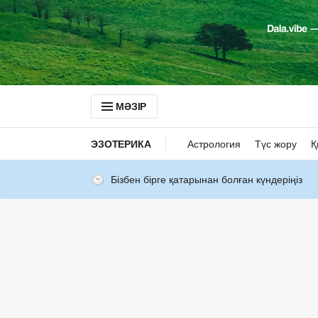
МӘЗІР
ЭЗОТЕРИКА
Астрология
Түс жору
Қ
Бізбен бірге қатарынан болған күндеріңіз