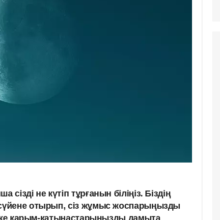
сізді не күтіп тұрғанын біліңіз. Біздің
үйене отырып, сіз жұмыс жоспарыңызды
жеке қарым-қатынастарыңызды дамыта