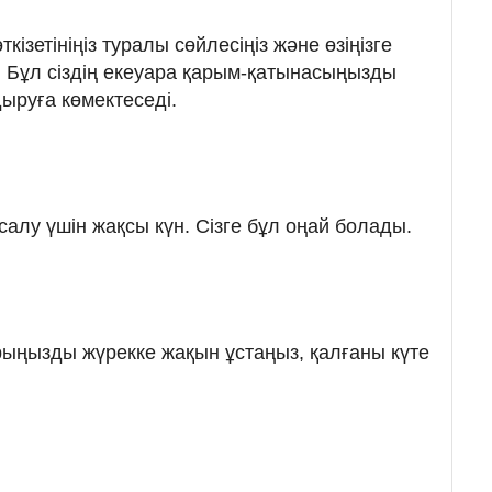
ткізетініңіз туралы сөйлесіңіз және өзіңізге
. Бұл сіздің екеуара қарым-қатынасыңызды
ыруға көмектеседі.
салу үшін жақсы күн. Сізге бұл оңай болады.
рыңызды жүрекке жақын ұстаңыз, қалғаны күте