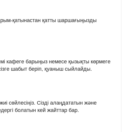
қарым-қатынастан қатты шаршағыңызды
емі кафеге барыңыз немесе қызықты көрмеге
ізге шабыт беріп, қуаныш сыйлайды.
иі сөйлесіңіз. Сізді алаңдататын және
дергі болатын кей жайттар бар.