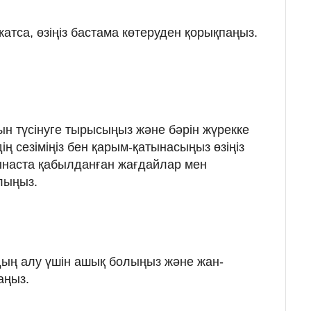
атса, өзіңіз бастама көтеруден қорықпаңыз.
 түсінуге тырысыңыз және бәрін жүрекке
ң сезіміңіз бен қарым-қатынасыңыз өзіңіз
ынаста қабылданған жағдайлар мен
лыңыз.
ың алу үшін ашық болыңыз және жан-
аңыз.