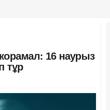
 жорамал: 16 наурыз
іп тұр