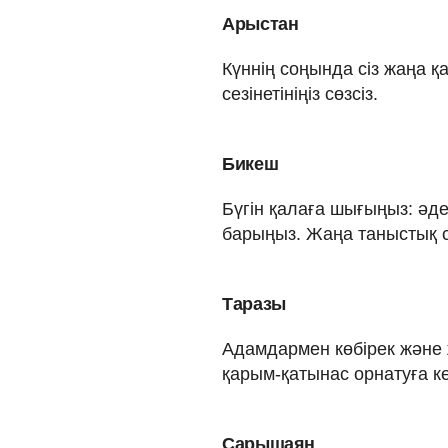
Арыстан
Күннің соңында сіз жаңа 
сезінетініңіз сөзсіз.
Бикеш
Бүгін қалаға шығыңыз: әд
барыңыз. Жаңа таныстық с
Таразы
Адамдармен көбірек және ж
қарым-қатынас орнатуға ке
Сарышаян