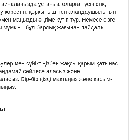
йналаңызда ұстаңыз: оларға түсіністік,
ау көрсетіп, қорқыныш пен алаңдаушылығын
умен маңызды әңгіме күтіп тұр. Немесе сізге
ы мүмкін - бұл барлық жағынан пайдалы.
улер мен сүйіктіңізбен жақсы қарым-қатынас
лаңдамай сөйлесе аласыз және
 аласыз. Бір-біріңізді мақтаңыз және қарым-
лыңыз.
сы