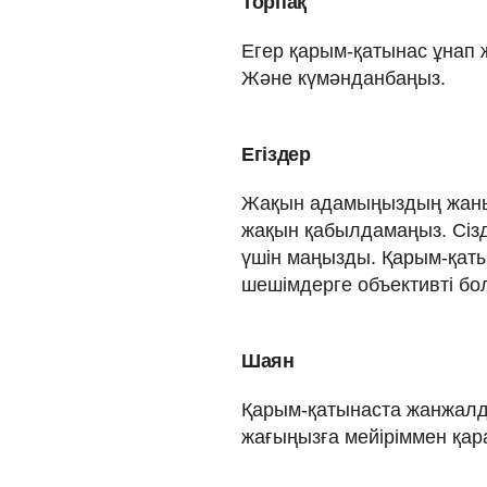
Торпақ
Егер қарым-қатынас ұнап ж
Және күмәнданбаңыз.
Егіздер
Жақын адамыңыздың жанын
жақын қабылдамаңыз. Сізді
үшін маңызды. Қарым-қат
шешімдерге объективті бо
Шаян
Қарым-қатынаста жанжалд
жағыңызға мейіріммен қар