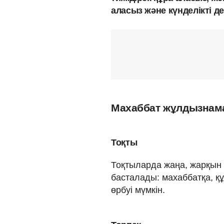
аласыз және күнделікті 
Махаббат жұлдызнам
Тоқты
Тоқтыларда жаңа, жарқын 
басталады: махаббатқа, қ
өрбуі мүмкін.