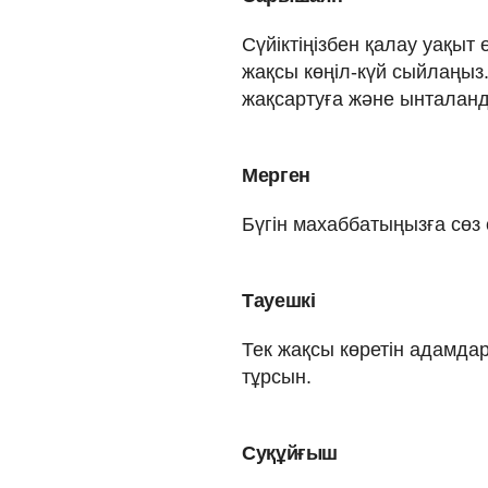
Сүйіктіңізбен қалау уақыт ө
жақсы көңіл-күй сыйлаңыз
жақсартуға және ынталанд
Мерген
Бүгін махаббатыңызға сөз 
Тауешкі
Тек жақсы көретін адамда
тұрсын.
Суқұйғыш