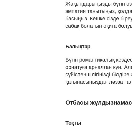
Жақындарыңызды бүгін өз а
эмпатия танытыңыз, қолд
басыңыз. Кешке сізде біре
сабақ болатын оқиға болу
Балықтар
Бүгін романтикалық кездес
орнатуға арналған күн. А
сүйіспеншілігіңізді білдіре
қатынасыңыздан ләззат а
Отбасы жұлдызнама
Тоқты