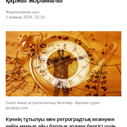
қаржы жорамалы
Жарияланған күні:
1 мамыр 2024, 22:16
Сағат және астрологиялық белгілер. Көрнекі сурет:
pixabay.com
Күннің тұтылуы мен ретроградтық кезеңнен
кейін мамыр айы барлық зодиак белгісі үшін