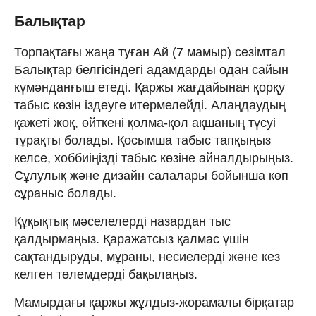
Балықтар
Торпақтағы жаңа туған Ай (7 мамыр) сезімтал
Балықтар белгісіндегі адамдарды одан сайын
күмәнданғыш етеді. Қаржы жағдайынан қорқу
табыс көзін іздеуге итермелейді. Алаңдаудың
қажеті жоқ, өйткені қолма-қол ақшаның түсуі
тұрақты болады. Қосымша табыс тапқыңыз
келсе, хоббиіңізді табыс көзіне айналдырыңыз.
Сұлулық және дизайн салалары бойынша көп
сұраныс болады.
Құқықтық мәселелерді назардан тыс
қалдырмаңыз. Қаражатсыз қалмас үшін
сақтандыруды, мұраны, несиелерді және кез
келген төлемдерді бақылаңыз.
Мамырдағы қаржы жұлдыз-жорамалы бірқатар