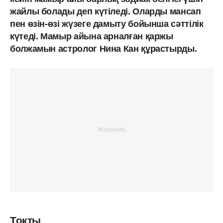
жайлы болады деп күтіледі. Оларды мансап
пен өзін-өзі жүзеге дамыту бойынша сәттілік
күтеді. Мамыр айына арналған қаржы
болжамын астролог Нина Кан құрастырды.
Тоқты