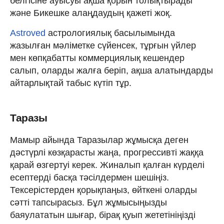
белгісіне ауысуы ақша қорын толықтырады
және Бикешке алаңдаудың қажеті жоқ.
Astroved
астрологиялық басылымында
жазылған мәліметке сүйенсек, тұрғын үйлер
мен көпқабатты коммерциялық кешендер
салып, оларды жалға беріп, ақша алатындарды
айтарлықтай табыс күтіп тұр.
Таразы
Мамыр айында Таразылар жұмысқа деген
дәстүрлі көзқарасты жаңа, прогрессивті жаққа
қарай өзгертуі керек. Жиналып қалған күрделі
есептерді басқа тәсілдермен шешіңіз.
Тексерістерден қорықпаңыз, өйткені оларды
сәтті тапсырасыз. Бұл жұмысыңызды
баяулататын шығар, бірақ қуып жететініңізді