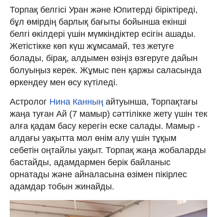
Торпақ белгісі Уран және Юпитерді біріктіреді,
бұл өмірдің барлық бағыты бойынша екінші
белгі өкілдері үшін мүмкіндіктер есігін ашады.
Жетістікке көп күш жұмсамай, тез жетуге
болады, бірақ, алдымен өзіңіз өзгеруге дайын
болуыңыз керек. Жұмыс пен қаржы саласында
өркендеу мен өсу күтіледі.
Астролог
Нина Канның
айтуынша, Торпақтағы
жаңа туған Ай (7 мамыр) сәттілікке жету үшін тек
алға қадам басу керегін еске салады. Мамыр -
алдағы уақытта мол өнім алу үшін тұқым
себетін оңтайлы уақыт. Торпақ жаңа жобаларды
бастайды, адамдармен берік байланыс
орнатады және айналасына өзімен пікірлес
адамдар тобын жинайды.