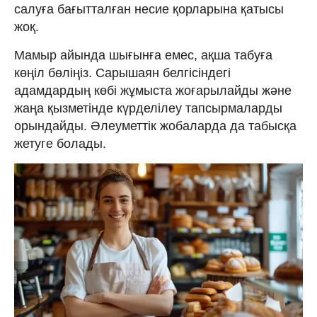
салуға бағытталған несие қорларына қатысы
жоқ.
Мамыр айында шығынға емес, ақша табуға
көңіл бөліңіз. Сарышаян белгісіндегі
адамдардың көбі жұмыста жоғарылайды және
жаңа қызметінде күрделілеу тапсырмаларды
орындайды. Әлеуметтік жобаларда да табысқа
жетуге болады.