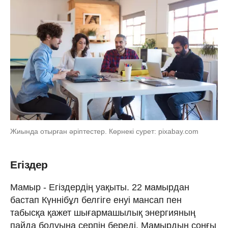
Жиында отырған әріптестер. Көрнекі сурет: pixabay.com
Егіздер
Мамыр - Егіздердің уақыты. 22 мамырдан
бастап Күннібұл белгіге енуі мансап пен
табысқа қажет шығармашылық энергияның
пайда болуына серпін береді. Мамырдың соңғы