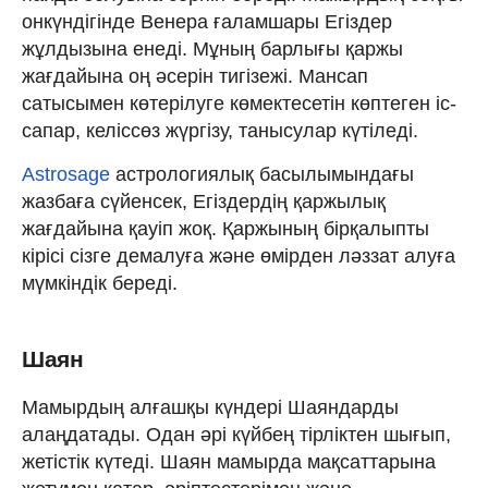
онкүндігінде Венера ғаламшары Егіздер
жұлдызына енеді. Мұның барлығы қаржы
жағдайына оң әсерін тигізежі. Мансап
сатысымен көтерілуге ​​көмектесетін көптеген іс-
сапар, келіссөз жүргізу, танысулар күтіледі.
Astrosage
астрологиялық басылымындағы
жазбаға сүйенсек, Егіздердің қаржылық
жағдайына қауіп жоқ. Қаржының бірқалыпты
кірісі сізге демалуға және өмірден ләззат алуға
мүмкіндік береді.
Шаян
Мамырдың алғашқы күндері Шаяндарды
алаңдатады. Одан әрі күйбең тірліктен шығып,
жетістік күтеді. Шаян мамырда мақсаттарына