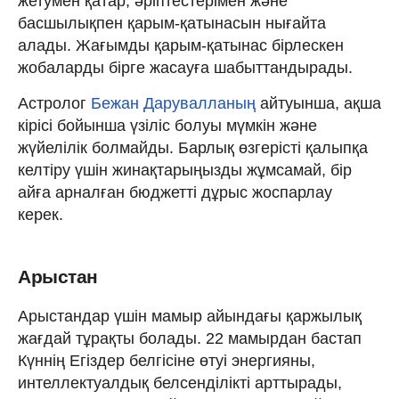
жетумен қатар, әріптестерімен және
басшылықпен қарым-қатынасын нығайта
алады. Жағымды қарым-қатынас бірлескен
жобаларды бірге жасауға шабыттандырады.
Астролог
Бежан Дарувалланың
айтуынша, ақша
кірісі бойынша үзіліс болуы мүмкін және
жүйелілік болмайды. Барлық өзгерісті қалыпқа
келтіру үшін жинақтарыңызды жұмсамай, бір
айға арналған бюджетті дұрыс жоспарлау
керек.
Арыстан
Арыстандар үшін мамыр айындағы қаржылық
жағдай тұрақты болады. 22 мамырдан бастап
Күннің Егіздер белгісіне өтуі энергияны,
интеллектуалдық белсенділікті арттырады,