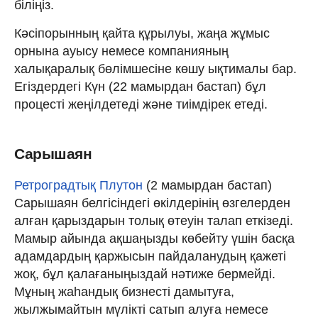
біліңіз.
Кәсіпорынның қайта құрылуы, жаңа жұмыс
орнына ауысу немесе компанияның
халықаралық бөлімшесіне көшу ықтималы бар.
Егіздердегі Күн (22 мамырдан бастап) бұл
процесті жеңілдетеді және тиімдірек етеді.
Сарышаян
Ретроградтық Плутон
(2 мамырдан бастап)
Сарышаян белгісіндегі өкілдерінің өзгелерден
алған қарыздарын толық өтеуін талап еткізеді.
Мамыр айында ақшаңызды көбейту үшін басқа
адамдардың қаржысын пайдаланудың қажеті
жоқ, бұл қалағаныңыздай нәтиже бермейді.
Мұның жаһандық бизнесті дамытуға,
жылжымайтын мүлікті сатып алуға немесе