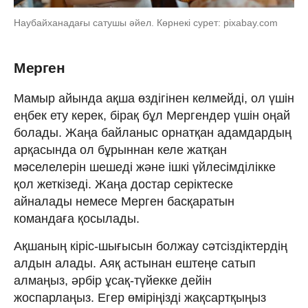
Наубайханадағы сатушы әйел. Көрнекі сурет: pixabay.com
Мерген
Мамыр айында ақша өздігінен келмейді, ол үшін
еңбек ету керек, бірақ бұл Мергендер үшін оңай
болады. Жаңа байланыс орнатқан адамдардың
арқасында ол бұрыннан келе жатқан
мәселелерін шешеді және ішкі үйлесімділікке
қол жеткізеді. Жаңа достар серіктеске
айналады немесе Мерген басқаратын
командаға қосылады.
Ақшаның кіріс-шығысын болжау сәтсіздіктердің
алдын алады. Аяқ астынан ештеңе сатып
алмаңыз, әрбір ұсақ-түйекке дейін
жоспарлаңыз. Егер өміріңізді жақсартқыңыз