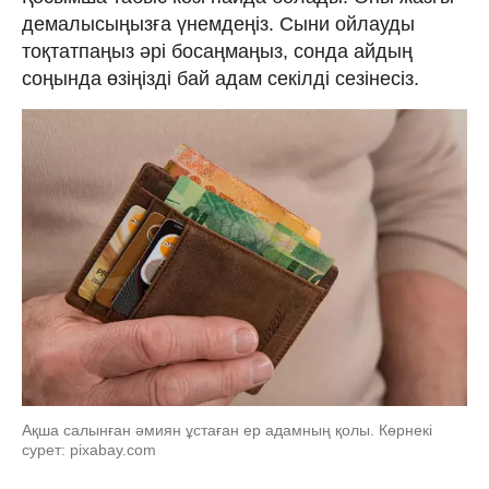
демалысыңызға үнемдеңіз. Сыни ойлауды
тоқтатпаңыз әрі босаңмаңыз, сонда айдың
соңында өзіңізді бай адам секілді сезінесіз.
Ақша салынған әмиян ұстаған ер адамның қолы. Көрнекі
сурет: pixabay.com