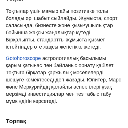
Тоқтылар үшін мамыр айы позитивке толы
болады әрі шабыт сыйлайды. Жұмыста, спорт
саласында, бизнесте және қызығушылықтар
бойынша жақсы жаңалықтар күтеді.
Бірқалыпты, стандартты жұмыста қызмет
істейтіндер өте жақсы жетістікке жетеді.
Gotohoroscope
астрологиялық басылымы
қарым-қатынас пен байланыс орнату қабілеті
Тоқтыға бірқатар қаржылық мәселелерді
шешуге көмектеседі деп жазады. Юпитер, Марс
және Меркурийдің қолайлы аспектілері ұзақ
мерзімді инвестициялар мен тез табыс табу
мүмкіндігін көрсетеді.
Торпақ