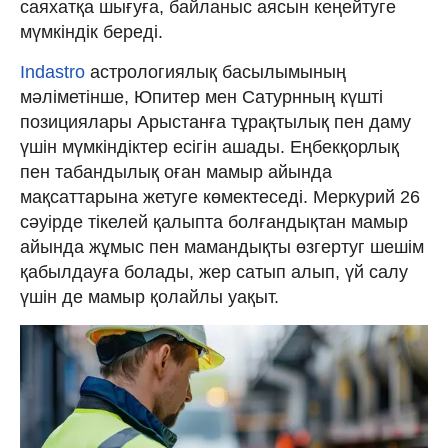
саяхатқа шығуға, байланыс аясын кеңейтуге
мүмкіндік береді.
Indastro
астрологиялық басылымының
мәліметінше, Юпитер мен Сатурнның күшті
позициялары Арыстанға тұрақтылық пен даму
үшін мүмкіндіктер есігін ашады. Еңбекқорлық
пен табандылық оған мамыр айында
мақсаттарына жетуге көмектеседі. Меркурий 26
сәуірде тікелей қалыпта болғандықтан мамыр
айында жұмыс пен мамандықты өзгертуг шешім
қабылдауға болады, жер сатып алып, үй салу
үшін де мамыр қолайлы уақыт.