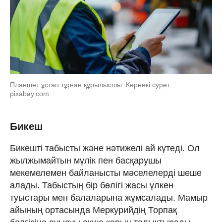
Планшет ұстап тұрған құрылысшы. Көрнекі сурет:
pixabay.com
Бикеш
Бикешті табысты және нәтижелі ай күтеді. Ол
жылжымайтын мүлік пен басқарушы
мекемелемен байланысты мәселелерді шеше
алады. Табыстың бір бөлігі жасы үлкен
туыстары мен балаларына жұмсалады. Мамыр
айының ортасында Меркурийдің Торпақ