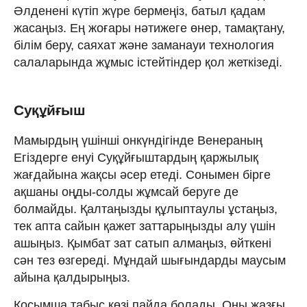
Әлденені күтіп жүре бермеңіз, батыл қадам
жасаңыз. Ең жоғары нәтижеге өнер, тамақтану,
білім беру, саяхат және заманауи технология
салаларында жұмыс істейтіндер қол жеткізеді.
Суқұйғыш
Мамырдың үшінші онкүндігінде Венераның
Егіздерге енуі Суқұйғыштардың қаржылық
жағдайына жақсы әсер етеді. Сонымен бірге
ақшаны оңды-солды жұмсай беруге де
болмайды. Қалтаңызды құлыптаулы ұстаңыз,
тек апта сайын қажет заттарыңызды алу үшін
ашыңыз. Қымбат зат сатып алмаңыз, өйткені
сән тез өзгереді. Мұндай шығындарды маусым
айына қалдырыңыз.
Қосымша табыс көзі пайда болады. Оны жазғы