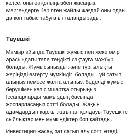
келсе, оны өз қолыңызбен жасаңыз.
Мергендерге берілген жайлы жағдай оны одан
да көп табыс табуға ынталандырады.
Тауешкі
Мамыр айында Тауешкі жұмыс пен жеке өмір
арасындағы тепе-теңдікті сақтауға мәжбүр
болады. Жұмысыңызды және тұрғылықты
жеріңізді өзгерту мүмкіндігі болады - үй сатып
алыңыз немесе жалға алыңыз, беделді жұмыс
берушімен келісімшартқа отырыңыз.
Іссапарларды мамырдың басында
жоспарласаңыз сәтті болады. Жақын
адамдардың қаржы жағынан қолдауы Тауешкіге
сыйлықтар мен мүмкіндіктер боп қайтады.
Инвестиция жасау, зат сатып алу сәтті өтеді.