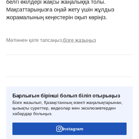
белгі өкілдері жақсы жаңалыққа толы.
Мақсаттарыңызға оңай жету үшін жұлдыз
жорамалының кеңестерін оқып көріңіз.
Мәтіннен қате тапсаңыз,
бізге жазыңыз
Барлығын бірінші болып біліп отырыңыз
Бізге жазылып, Қазақстанның өзекті жаңалықтарынан,
қызықты суреттер, видеолар мен эксклюзивтерден
хабардар болыңыз.
Instagram