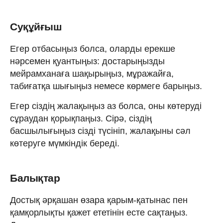
Суқұйғыш
Егер отбасыңыз болса, оларды ерекше
нәрсемен қуантыңыз: достарыңызды
мейрамханаға шақырыңыз, мұражайға,
табиғатқа шығыңыз немесе көрмеге барыңыз.
Егер сіздің жалақыңыз аз болса, оны көтеруді
сұраудан қорықпаңыз. Сірә, сіздің
басшылығыңыз сізді түсініп, жалақыны сәл
көтеруге мүмкіндік береді.
Балықтар
Достық әрқашан өзара қарым-қатынас пен
қамқорлықты қажет ететінін есте сақтаңыз.