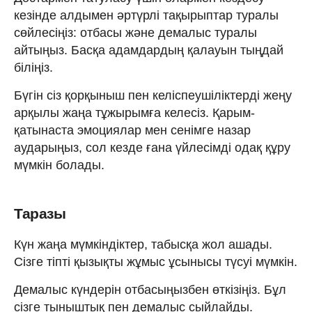
кезінде алдымен әртүрлі тақырыптар туралы
сөйлесіңіз: отбасы және демалыс туралы
айтыңыз. Басқа адамдардың қалауын тыңдай
біліңіз.
Бүгін сіз қорқыныш пен келіспеушіліктерді жеңу
арқылы жаңа тұжырымға келесіз. Қарым-
қатынаста эмоциялар мен сенімге назар
аударыңыз, сол кезде ғана үйлесімді одақ құру
мүмкін болады.
Таразы
Күн жаңа мүмкіндіктер, табысқа жол ашады.
Сізге тіпті қызықты жұмыс ұсынысы түсуі мүмкін.
Демалыс күндерін отбасыңызбен өткізіңіз. Бұл
сізге тыныштық пен демалыс сыйлайды.