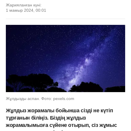
Жарияланған күні:
1 мамыр 2024, 00:01
Жұлдызды аспан. Фото: pexels.com
Жұлдыз жорамалы бойынша сізді не күтіп
тұрғанын біліңіз. Біздің жұлдыз
жорамалымызға сүйене отырып, сіз жұмыс