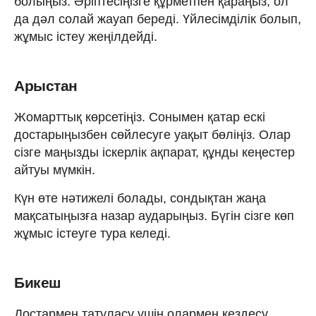
болыңыз. Әріптесіңізге құрметпен қараңыз, ол
да дәл солай жауап береді. Үйлесімділік болып,
жұмыс істеу жеңілдейді.
Арыстан
Жомарттық көрсетіңіз. Сонымен қатар ескі
достарыңызбен сөйлесуге уақыт бөліңіз. Олар
сізге маңызды іскерлік ақпарат, құнды кеңестер
айтуы мүмкін.
Күн өте нәтижелі болады, сондықтан жаңа
мақсатыңызға назар аударыңыз. Бүгін сізге көп
жұмыс істеуге тура келеді.
Бикеш
Достармен татуласу үшін олармен кездесу