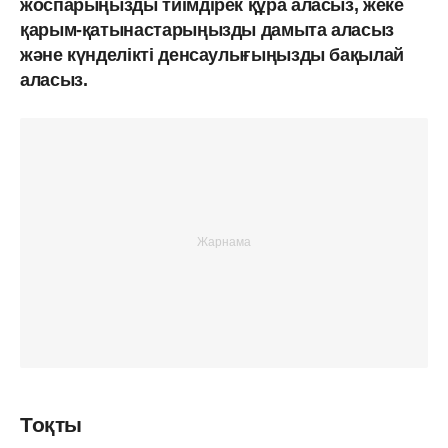
жоспарыңызды тиімдірек құра аласыз, жеке
қарым-қатынастарыңызды дамыта аласыз
және күнделікті денсаулығыңызды бақылай
аласыз.
Тоқты