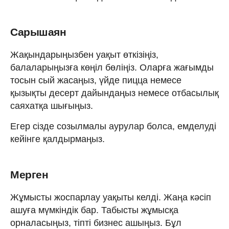
Сарышаян
Жақындарыңызбен уақыт өткізіңіз,
балаларыңызға көңіл бөліңіз. Оларға жағымды
тосын сый жасаңыз, үйде пицца немесе
қызықты десерт дайындаңыз немесе отбасылық
саяхатқа шығыңыз.
Егер сізде созылмалы аурулар болса, емделуді
кейінге қалдырмаңыз.
Мерген
Жұмысты жоспарлау уақыты келді. Жаңа кәсіп
ашуға мүмкіндік бар. Табысты жұмысқа
орналасыңыз, тіпті бизнес ашыңыз. Бұл