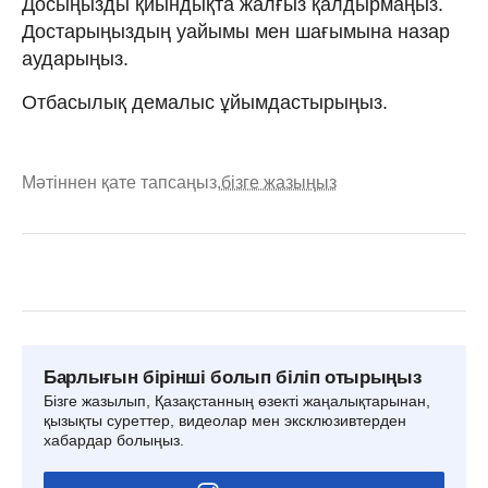
Досыңызды қиындықта жалғыз қалдырмаңыз.
Достарыңыздың уайымы мен шағымына назар
аударыңыз.
Отбасылық демалыс ұйымдастырыңыз.
Мәтіннен қате тапсаңыз,
бізге жазыңыз
Барлығын бірінші болып біліп отырыңыз
Бізге жазылып, Қазақстанның өзекті жаңалықтарынан,
қызықты суреттер, видеолар мен эксклюзивтерден
хабардар болыңыз.