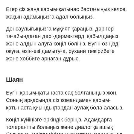
Егер сіз жаңа қарым-қатынас бастағыңыз келсе,
жақын адамыңызға адал болыңыз.
Денсаулығыңызға мұқият қараңыз, дәрігер
тағайындаған дәрі-дәрмектерді қабылдаңыз
және алдын алуға көңіл бөліңіз. Бүгін өзіңізді
оқуға, өзін-өзі дамытуға, рухани тәжірибеге
және хоббиге арнаған дұрыс.
Шаян
Бүгін қарым-қатынаста сақ болғаныңыз жөн.
Соның арқасында сіз командамен қарым-
қатынаста қиындықтардан аулақ бола аласыз.
Көңіл күйіңізге еркіндік беріңіз. Адамдарға
толерантты болыңыз және диалогқа ашық