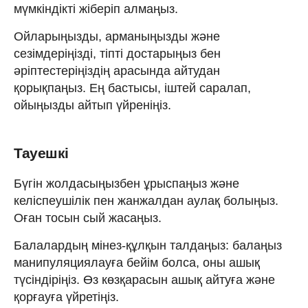
мүмкіндікті жіберіп алмаңыз.
Ойларыңызды, арманыңызды және
сезімдеріңізді, тіпті достарыңыз бен
әріптестеріңіздің арасында айтудан
қорықпаңыз. Ең бастысы, іштей саралап,
ойыңызды айтып үйреніңіз.
Тауешкі
Бүгін жолдасыңызбен ұрыспаңыз және
келіспеушілік пен жанжалдан аулақ болыңыз.
Оған тосын сый жасаңыз.
Балалардың мінез-құлқын талдаңыз: балаңыз
манипуляциялауға бейім болса, оны ашық
түсіндіріңіз. Өз көзқарасын ашық айтуға және
қорғауға үйретіңіз.