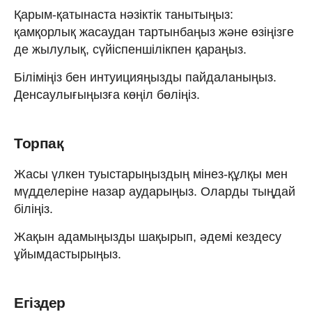
Қарым-қатынаста нәзіктік танытыңыз:
қамқорлық жасаудан тартынбаңыз және өзіңізге
де жылулық, сүйіспеншілікпен қараңыз.
Біліміңіз бен интуицияңызды пайдаланыңыз.
Денсаулығыңызға көңіл бөліңіз.
Торпақ
Жасы үлкен туыстарыңыздың мінез-құлқы мен
мүдделеріне назар аударыңыз. Оларды тыңдай
біліңіз.
Жақын адамыңызды шақырып, әдемі кездесу
ұйымдастырыңыз.
Егіздер