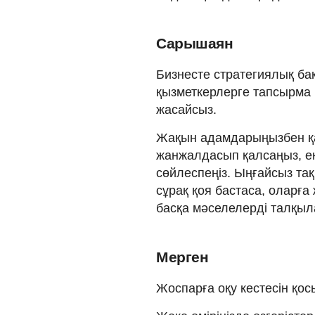
Сарышаян
Бизнесте стратегиялық ба
қызметкерлерге тапсырма 
жасайсыз.
Жақын адамдарыңызбен қа
жанжалдасып қалсаңыз, ек
сөйлеспеңіз. Ыңғайсыз та
сұрақ қоя бастаса, оларғ
басқа мәселелерді талқыла
Мерген
Жоспарға оқу кестесін қосы