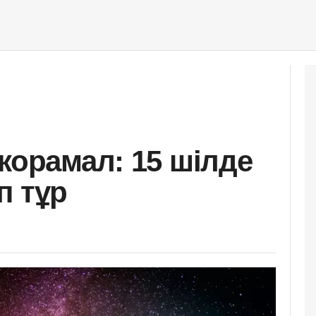
жорамал: 15 шілде
іп тұр