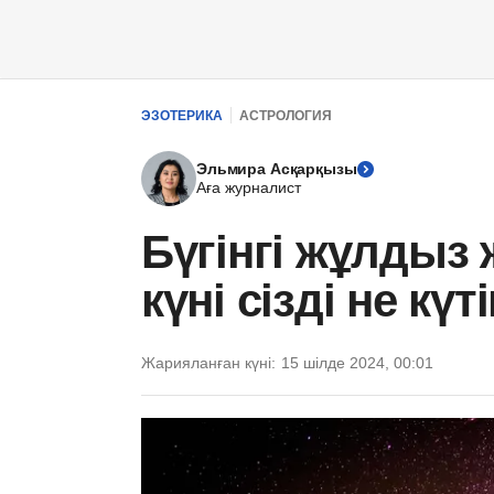
ЭЗОТЕРИКА
АСТРОЛОГИЯ
Эльмира Асқарқызы
Аға журналист
Бүгінгі жұлдыз 
күні сізді не күт
Жарияланған күні:
15 шілде 2024, 00:01