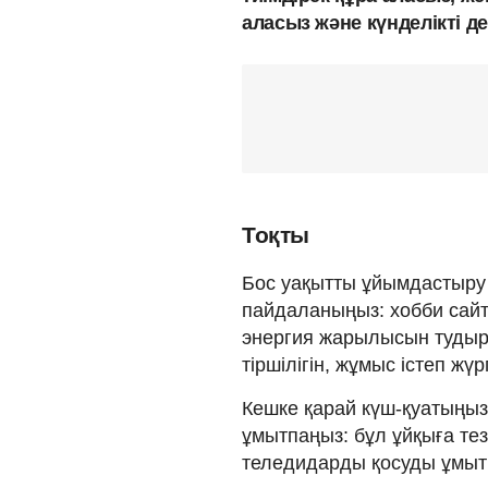
аласыз және күнделікті 
Тоқты
Бос уақытты ұйымдастыру
пайдаланыңыз: хобби сайт
энергия жарылысын тудыр
тіршілігін, жұмыс істеп ж
Кешке қарай күш-қуатыңызд
ұмытпаңыз: бұл ұйқыға тез
теледидарды қосуды ұмыт