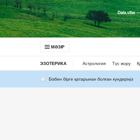
МӘЗІР
ЭЗОТЕРИКА
Астрология
Түс жору
Қ
Бізбен бірге қатарынан болған күндеріңіз