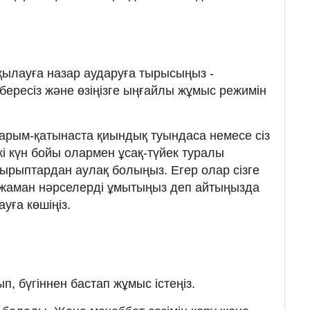
қылауға назар аударуға тырысыңыз -
бересіз және өзіңізге ыңғайлы жұмыс режимін
рым-қатынаста қиындық туындаса немесе сіз
і күн бойы олармен ұсақ-түйек туралы
қырыптардан аулақ болыңыз. Егер олар сізге
а жаман нәрселерді ұмытыңыз деп айтыңызда
уға көшіңіз.
п, бүгіннен бастап жұмыс істеңіз.