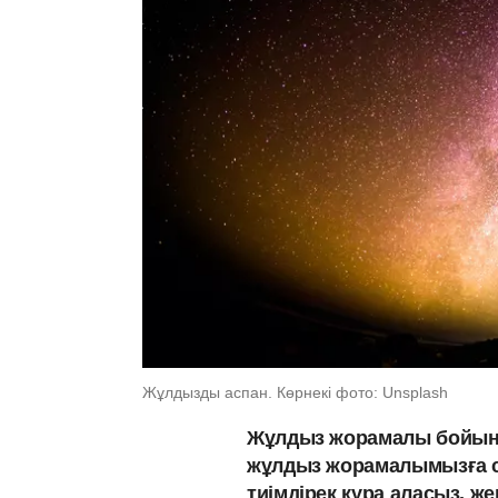
Жұлдызды аспан. Көрнекі фото: Unsplash
Жұлдыз жорамалы бойынша 
жұлдыз жорамалымызға с
тиімдірек құра аласыз, 