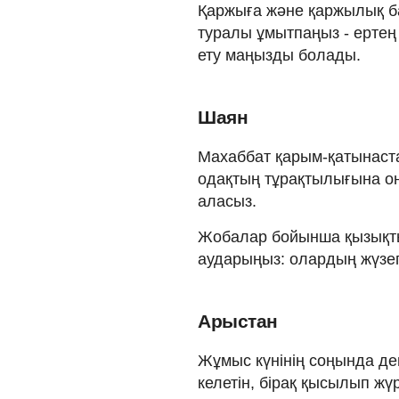
Қаржыға және қаржылық б
туралы ұмытпаңыз - ертең с
ету маңызды болады.
Шаян
Махаббат қарым-қатынаст
одақтың тұрақтылығына оң
аласыз.
Жобалар бойынша қызықты
аударыңыз: олардың жүзег
Арыстан
Жұмыс күнінің соңында дем
келетін, бірақ қысылып ж