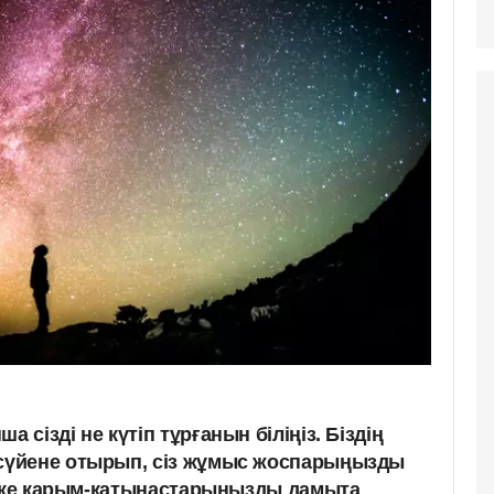
сізді не күтіп тұрғанын біліңіз. Біздің
үйене отырып, сіз жұмыс жоспарыңызды
жеке қарым-қатынастарыңызды дамыта