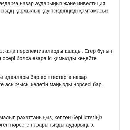
ағдарға назар аударыңыз және инвестиция
іздің қаржылық қауіпсіздігіңізді қамтамасыз
а жаңа перспективаларды ашады. Егер бұның
 әсері болса өзара іс-қимылды кеңейте
 идеялары бар әріптестерге назар
е асырғысы келетін маңызды нәрсесі бар.
алып рахаттаныңыз, көптен бері істегіңіз
үрген нәрсеге назарыңызды аударыңыз.