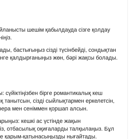
йланысты шешім қабылдауда сізге қолдау
іңіз.
ды, бастығыңыз сізді түсінбейді, сондықтан
нге қалдырғаныңыз жөн, бәрі жақсы болады.
: сүйіктіңізбен бірге романтикалық кеш
лық танытсын, сізді сыйлықтармен еркелетсін,
фера мен сеніммен қоршап алсын.
рыңыз: кешкі ас үстінде жақын
із, отбасылық оқиғаларды талқылаңыз. Бұл
не қарым-қатынасыңызды нығайтады.