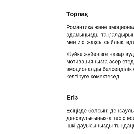
Торпақ
Романтика және эмоционал
адамыңызды таңғалдырыңы
мен иісі жақсы сыйлық, әде
Жүйке жүйеңізге назар ауд
мотивацияңызға әсер етед
эмоционалды белсенділік 
келтіруге көмектеседі.
Егіз
Есіңізде болсын: денсаулы
денсаулығыңызға теріс әсе
ішкі дауысыңызды тыңдаң