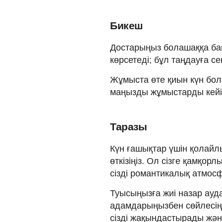
Бикеш
Достарыңыз болашаққа ба
көрсетеді; бұл таңдауға сен
Жұмыста өте қиын күн бола
маңызды жұмыстарды кейі
Таразы
Күн ғашықтар үшін қолайлы
өткізіңіз. Ол сізге қамқор
сізді романтикалық атмос
Туысыңызға жиі назар ауда
адамдарыңызбен сөйлесің
сізді жақындастырады жә