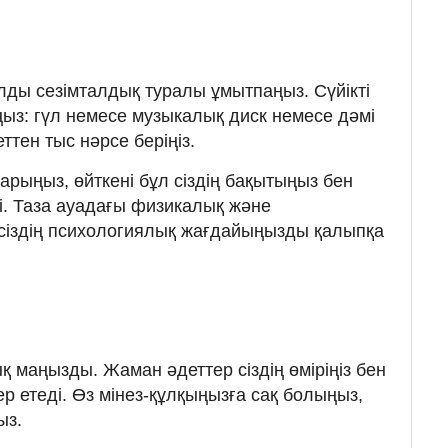
ды сезімталдық туралы ұмытпаңыз. Сүйікті
з: гүл немесе музыкалық диск немесе дәмі
ттен тыс нәрсе беріңіз.
арыңыз, өйткені бұл сіздің бақытыңыз бен
і. Таза ауадағы физикалық және
сіздің психологиялық жағдайыңызды қалыпқа
қ маңызды. Жаман әдеттер сіздің өміріңіз бен
р етеді. Өз мінез-құлқыңызға сақ болыңыз,
ыз.