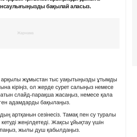
денсаулығыңызды бақылай аласыз.
 арқылы жұмыстан тыс уақытыңызды ұтымды
ына кіріңіз, ол жерде сурет салыңыз немесе
атын слайд-парақша жасаңыз, немесе қала
үрген адамдарды бақылаңыз.
ың артқанын сезінесіз. Тамақ пен су туралы
 кетуді жеңілдетеді. Жақсы ұйықтау үшін
паңыз, жылы душ қабылдаңыз.