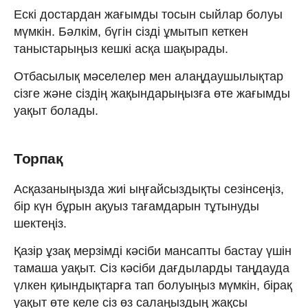
Ескі достардан жағымды тосын сыйлар болуы
мүмкін. Бәлкім, бүгін сізді ұмытып кеткен
таныстарыңыз кешкі асқа шақырады.
Отбасылық мәселелер мен алаңдаушылықтар
сізге және сіздің жақындарыңызға өте жағымды
уақыт болады.
Торпақ
Асқазаныңызда жиі ыңғайсыздықты сезінсеңіз,
бір күн бұрын ақуыз тағамдарын тұтынуды
шектеңіз.
Қазір ұзақ мерзімді кәсіби мансапты бастау үшін
тамаша уақыт. Сіз кәсіби дағдыларды таңдауда
үлкен қиындықтарға тап болуыңыз мүмкін, бірақ
уақыт өте келе сіз өз салаңыздың жақсы