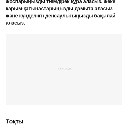
жоспарыңызды тиімдірек құра аласыз, жеке
қарым-қатынастарыңызды дамыта аласыз
және күнделікті денсаулығыңызды бақылай
аласыз.
Тоқты