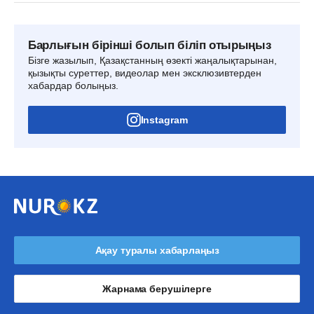
Барлығын бірінші болып біліп отырыңыз
Бізге жазылып, Қазақстанның өзекті жаңалықтарынан,
қызықты суреттер, видеолар мен эксклюзивтерден
хабардар болыңыз.
Instagram
Ақау туралы хабарлаңыз
Жарнама берушілерге