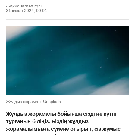
Жарияланған күні:
31 қазан 2024, 00:01
Жұлдыз жорамал: Unsplash
Жұлдыз жорамалы бойынша сізді не күтіп
тұрғанын біліңіз. Біздің жұлдыз
жорамалымызға сүйене отырып, сіз жұмыс