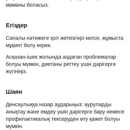
маманы боласыз.
Егіздер
Сапалы нәтижеге қол жеткізгіңіз келсе, жұмыста
мұқият болу керек.
Асқазан-ішек жолында аздаған проблемалар
болуы мүмкін, диетаны реттеу үшін дәрігерге
жүгініңіз.
Шаян
Денсаулыққа назар аударыңыз: ауруларды
анықтау және емдеу үшін дәрігерге бару немесе
профилактикалық тексеруден өту қажет болуы
мүмкін.