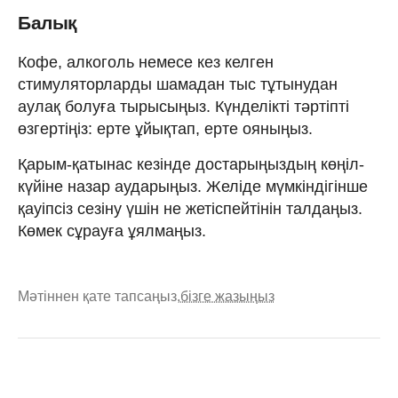
Балық
Кофе, алкоголь немесе кез келген
стимуляторларды шамадан тыс тұтынудан
аулақ болуға тырысыңыз. Күнделікті тәртіпті
өзгертіңіз: ерте ұйықтап, ерте ояныңыз.
Қарым-қатынас кезінде достарыңыздың көңіл-
күйіне назар аударыңыз. Желіде мүмкіндігінше
қауіпсіз сезіну үшін не жетіспейтінін талдаңыз.
Көмек сұрауға ұялмаңыз.
Мәтіннен қате тапсаңыз,
бізге жазыңыз