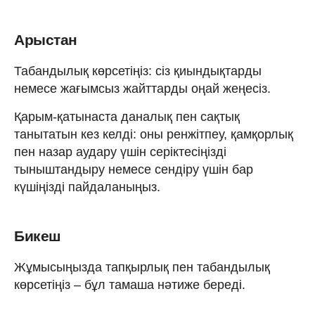
Арыстан
Табандылық көрсетіңіз: сіз қиындықтарды
немесе жағымсыз жайттарды оңай жеңесіз.
Қарым-қатынаста даналық пен сақтық
танытатын кез келді: оны ренжітпеу, қамқорлық
пен назар аудару үшін серіктесіңізді
тыныштандыру немесе сендіру үшін бар
күшіңізді пайдаланыңыз.
Бикеш
Жұмысыңызда тапқырлық пен табандылық
көрсетіңіз – бұл тамаша нәтиже береді.