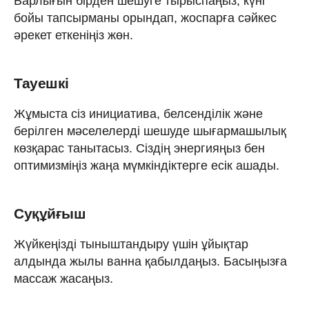
Барлығын бірден шешуге тырыспаңыз, күні
бойы тапсырманы орындап, жоспарға сәйкес
әрекет еткеніңіз жөн.
Тауешкі
Жұмыста сіз инициатива, белсенділік және
берілген мәселелерді шешуде шығармашылық
көзқарас танытасыз. Сіздің энергияңыз бен
оптимизміңіз жаңа мүмкіндіктерге есік ашады.
Суқұйғыш
Жүйкеңізді тыныштандыру үшін ұйықтар
алдында жылы ванна қабылдаңыз. Басыңызға
массаж жасаңыз.