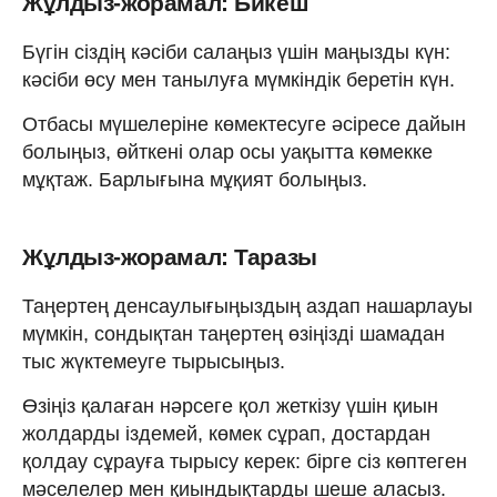
Жұлдыз-жорамал: Бикеш
Бүгін сіздің кәсіби салаңыз үшін маңызды күн:
кәсіби өсу мен танылуға мүмкіндік беретін күн.
Отбасы мүшелеріне көмектесуге әсіресе дайын
болыңыз, өйткені олар осы уақытта көмекке
мұқтаж. Барлығына мұқият болыңыз.
Жұлдыз-жорамал: Таразы
Таңертең денсаулығыңыздың аздап нашарлауы
мүмкін, сондықтан таңертең өзіңізді шамадан
тыс жүктемеуге тырысыңыз.
Өзіңіз қалаған нәрсеге қол жеткізу үшін қиын
жолдарды іздемей, көмек сұрап, достардан
қолдау сұрауға тырысу керек: бірге сіз көптеген
мәселелер мен қиындықтарды шеше аласыз.