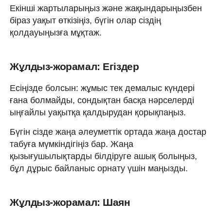
Екінші жартыларыңыз және жақындарыңызбен
біраз уақыт өткізіңіз, бүгін олар сіздің
қолдауыңызға мұқтаж.
Жұлдыз-жорамал: Егіздер
Есіңізде болсын: жұмыс тек демалыс күндері
ғана болмайды, сондықтан басқа нәрселерді
ыңғайлы уақытқа қалдырудан қорықпаңыз.
Бүгін сізде жаңа әлеуметтік ортада жаңа достар
табуға мүмкіндігіңіз бар. Жаңа
қызығушылықтарды білдіруге ашық болыңыз,
бұл дұрыс байланыс орнату үшін маңызды.
Жұлдыз-жорамал: Шаян