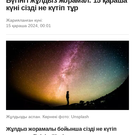
Бүгінгі жұлдыз жорамал: 15 қараша
күні сізді не күтіп тұр
Жарияланған күні:
15 қараша 2024, 00:01
Жұлдызды аспан. Көрнекі фото: Unsplash
Жұлдыз жорамалы бойынша сізді не күтіп