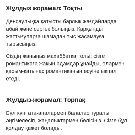
Жұлдыз жорамал: Тоқты
Денсаулыққа қатысты барлық жағдайларда
абай және сергек болыңыз. Қарқынды
жаттығуларға шамадан тыс жасамауға
тырысыңыз.
Сіздің жаныңыз махаббатқа толы: сізге
романтикаға жақын адамдар ұнайды, олармен
қарым-қатынас романтиканың өсуіне ықпал
етеді.
Жұлдыз-жорамал: Торпақ
Бұл күні ата-аналармен балалар туралы
әңгімелесіп, жаңалықтармен бөлісіңіз. Сізге бұл
қолдау қажет болады.