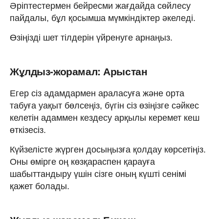
Әріптестермен бейресми жағдайда сөйлесу
пайдалы, бұл қосымша мүмкіндіктер әкеледі.
Өзіңізді шет тілдерін үйренуге арнаңыз.
Жұлдыз-жорамал: Арыстан
Егер сіз адамдармен араласуға және орта
табуға уақыт бөлсеңіз, бүгін сіз өзіңізге сәйкес
келетін адаммен кездесу арқылы керемет кеш
өткізесіз.
Күйзелісте жүрген досыңызға қолдау көрсетіңіз.
Оны өмірге оң көзқараспен қарауға
шабыттандыру үшін сізге оның күшті сенімі
қажет болады.