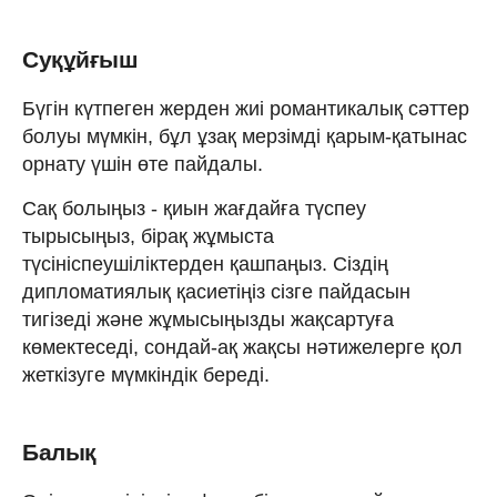
Суқұйғыш
Бүгін күтпеген жерден жиі романтикалық сәттер
болуы мүмкін, бұл ұзақ мерзімді қарым-қатынас
орнату үшін өте пайдалы.
Сақ болыңыз - қиын жағдайға түспеу
тырысыңыз, бірақ жұмыста
түсініспеушіліктерден қашпаңыз. Сіздің
дипломатиялық қасиетіңіз сізге пайдасын
тигізеді және жұмысыңызды жақсартуға
көмектеседі, сондай-ақ жақсы нәтижелерге қол
жеткізуге мүмкіндік береді.
Балық