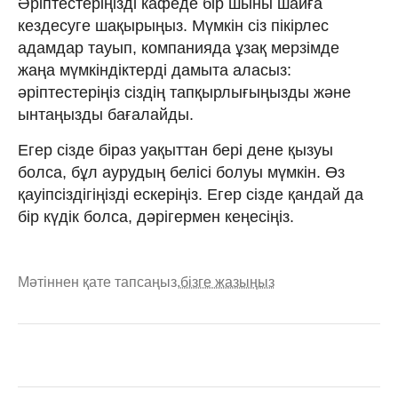
Әріптестеріңізді кафеде бір шыны шайға
кездесуге шақырыңыз. Мүмкін сіз пікірлес
адамдар тауып, компанияда ұзақ мерзімде
жаңа мүмкіндіктерді дамыта аласыз:
әріптестеріңіз сіздің тапқырлығыңызды және
ынтаңызды бағалайды.
Егер сізде біраз уақыттан бері дене қызуы
болса, бұл аурудың белісі болуы мүмкін. Өз
қауіпсіздігіңізді ескеріңіз. Егер сізде қандай да
бір күдік болса, дәрігермен кеңесіңіз.
Мәтіннен қате тапсаңыз,
бізге жазыңыз