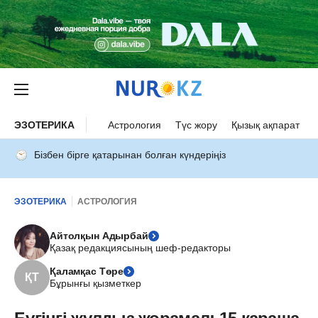
ЭЗОТЕРИКА
Астрология
Түс жору
Қызық ақпарат
Бізбен бірге қатарынан болған күндеріңіз
ЭЗОТЕРИКА
АСТРОЛОГИЯ
Айтолқын Адырбай
Қазақ редакциясының шеф-редакторы
Қаламқас Төре
ҚТ
Бұрынғы қызметкер