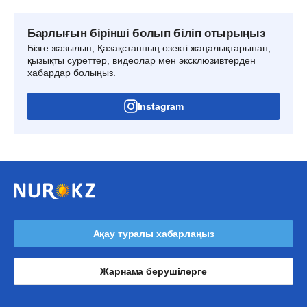
Барлығын бірінші болып біліп отырыңыз
Бізге жазылып, Қазақстанның өзекті жаңалықтарынан,
қызықты суреттер, видеолар мен эксклюзивтерден
хабардар болыңыз.
Instagram
Ақау туралы хабарлаңыз
Жарнама берушілерге