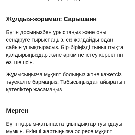
Жұлдыз-жорамал: Сарышаян
Бүгін досыңызбен ұрыспаңыз және оны
сендіруге тырыспаңыз, сіз жағдайды одан
сайын ушықтырасыз. Бір-біріңізді тыныштықта
қалдырыңыздар және әркім не істеу керектігін
өзі шешсін.
Жұмысыңызға мұқият болыңыз және қажетсіз
тәуекелге бармаңыз. Табысыңыздан айыратын
қателіктер жасамаңыз.
Мерген
Бүгін қарым-қатынаста қиындықтар туындауы
мүмкін. Екінші жартыңызға әсіресе мұқият