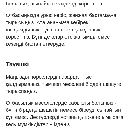
болыңыз, шынайы сезімдерді көрсетіңіз.
Отбасыңызда ұрыс-керіс, жанжал бастамауға
тырысыңыз. Ата-анаңызға көбірек
шыдамдылық, түсіністік пен қамқорлық
көрсетіңіз. Бүгінде олар өте жағымды емес
кезеңді бастан өткеруде.
Тауешкі
Маңызды нәрселерді назардан тыс
қалдырмаңыз, тым көп мәселені бірден шешуге
тырыспаңыз.
Отбасылық мәселелерде сабырлы болыңыз -
бүгін бірдеңе шешетін немесе біреуді сынайтын
күн емес. Дәстүрлерді ұстаныңыз және ымыраға
келу мүмкіндіктерін іздеңіз.