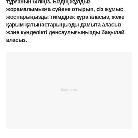
тұрғанын біліңіз. Біздің жұлдыз
жорамалымызға сүйене отырып, сіз жұмыс
жоспарыңызды тиімдірек құра аласыз, жеке
қарым-қатынастарыңызды дамыта аласыз
және күнделікті денсаулығыңызды бақылай
аласыз.