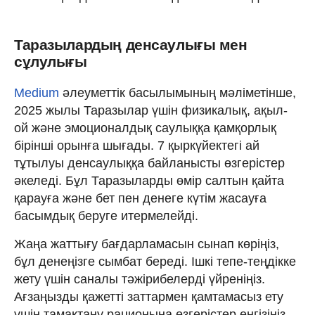
Таразылардың денсаулығы мен
сұлулығы
Medium
әлеуметтік басылымының мәліметінше,
2025 жылы Таразылар үшін физикалық, ақыл-
ой және эмоционалдық саулыққа қамқорлық
бірінші орынға шығады. 7 қыркүйектегі ай
тұтылуы денсаулыққа байланысты өзгерістер
әкеледі. Бұл Таразыларды өмір салтын қайта
қарауға және бет пен денеге күтім жасауға
басымдық беруге итермелейді.
Жаңа жаттығу бағдарламасын сынап көріңіз,
бұл денеңізге сымбат береді. Ішкі тепе-теңдікке
жету үшін саналы тәжірибелерді үйреніңіз.
Ағзаңызды қажетті заттармен қамтамасыз ету
үшін тамақтану рационына өзгерістер енгізіңіз.