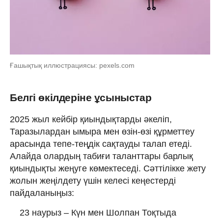
Ғашықтық иллюстрациясы: pexels.com
Белгі өкілдеріне ұсыныстар
2025 жыл кейбір қиындықтарды әкеліп,
Таразылардан ымыра мен өзін-өзі құрметтеу
арасында тепе-теңдік сақтауды талап етеді.
Алайда олардың табиғи таланттары барлық
қиындықты жеңуге көмектеседі. Сәттілікке жету
жолын жеңілдету үшін келесі кеңестерді
пайдаланыңыз:
23 наурыз – Күн мен Шолпан Тоқтыда