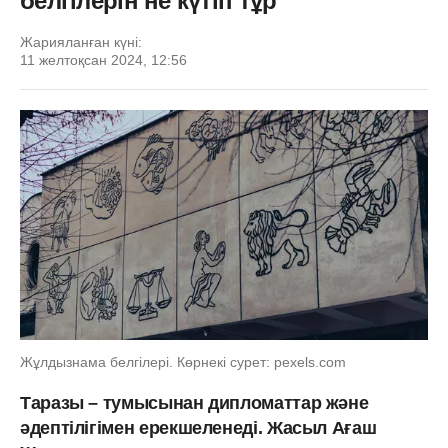
белгілерін не күтіп тұр
Жарияланған күні:
11 желтоқсан 2024, 12:56
Жұлдызнама белгілері. Көрнекі сурет: pexels.com
Таразы – тумысынан дипломаттар және
әдептілігімен ерекшеленеді. Жасыл Ағаш