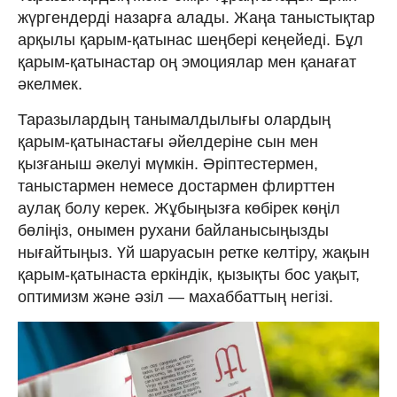
жүргендерді назарға алады. Жаңа таныстықтар
арқылы қарым-қатынас шеңбері кеңейеді. Бұл
қарым-қатынастар оң эмоциялар мен қанағат
әкелмек.
Таразылардың танымалдылығы олардың
қарым-қатынастағы әйелдеріне сын мен
қызғаныш әкелуі мүмкін. Әріптестермен,
таныстармен немесе достармен флирттен
аулақ болу керек. Жұбыңызға көбірек көңіл
бөліңіз, онымен рухани байланысыңызды
нығайтыңыз. Үй шаруасын ретке келтіру, жақын
қарым-қатынаста еркіндік, қызықты бос уақыт,
оптимизм және әзіл — махаббаттың негізі.