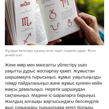
Жұлдыз белгілері туралы кітап оқып отырған адам. Фото:
pexels.com
Жеке өмір мен мансапты үйлестіру үшін
уақытты дұрыс жоспарлау қажет. Жұмыстан
шаршамауға тырысыңыз, жұмыс уақытыңызды
тиімді пайдаланыңыз және жұмыс күнінен кейін
жақсы демалыңыз. Нервтік шаршаудан
сақтаныңыз. Мәдени іс-шараларға барыңыз.
Жылдың алғашқы жартысындағы белсенділік
жыл соңындағы тыныштыққа кепіл болады.