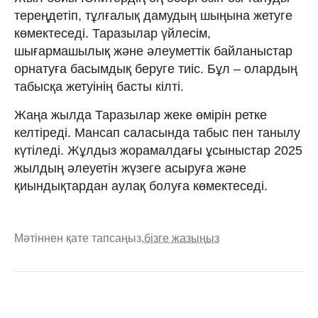
тереңдетіп, тұлғалық дамудың шыңына жетуге
көмектеседі. Таразылар үйлесім,
шығармашылық және әлеуметтік байланыстар
орнатуға басымдық беруге тиіс. Бұл – олардың
табысқа жетуінің басты кілті.
Жаңа жылда Таразылар жеке өмірін ретке
келтіреді. Мансап саласында табыс пен танылу
күтіледі. Жұлдыз жорамалдағы ұсыныстар 2025
жылдың әлеуетін жүзеге асыруға және
қиындықтардан аулақ болуға көмектеседі.
Мәтіннен қате тапсаңыз,
бізге жазыңыз