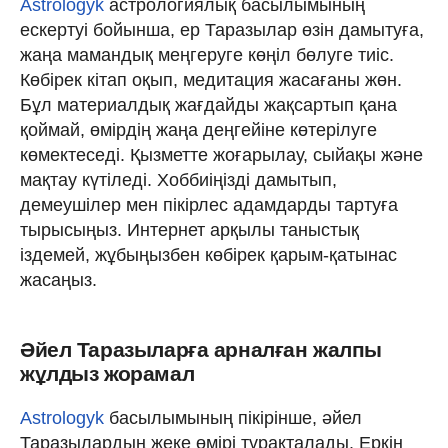
Astrologyk
астрологиялық басылымының
ескертуі бойынша, ер Таразылар өзін дамытуға,
жаңа мамандық меңгеруге көңіл бөлуге тиіс.
Көбірек кітап оқып, медитация жасағаны жөн.
Бұл материалдық жағдайды жақсартып қана
қоймай, өмірдің жаңа деңгейіне көтерілуге
көмектеседі. Қызметте жоғарылау, сыйақы және
мақтау күтіледі. Хоббиіңізді дамытып,
демеушілер мен пікірлес адамдарды тартуға
тырысыңыз. Интернет арқылы таныстық
іздемей, жұбыңызбен көбірек қарым-қатынас
жасаңыз.
Әйел Таразыларға арналған жалпы
жұлдыз жорамал
Astrologyk
басылымының пікірінше, әйел
Таразылардың жеке өмірі тұрақталады. Еркін