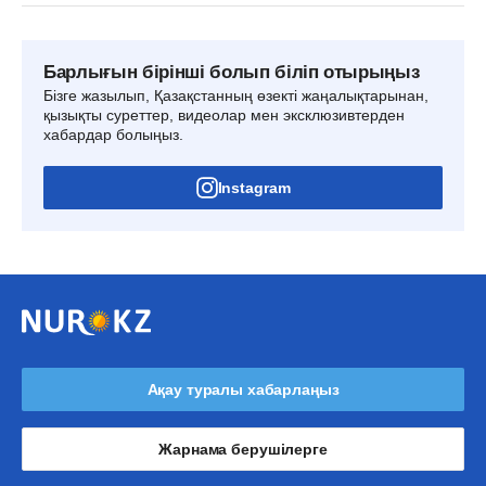
Барлығын бірінші болып біліп отырыңыз
Бізге жазылып, Қазақстанның өзекті жаңалықтарынан,
қызықты суреттер, видеолар мен эксклюзивтерден
хабардар болыңыз.
Instagram
Ақау туралы хабарлаңыз
Жарнама берушілерге