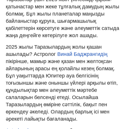
қатынастар мен жеке тұлғалық дамудың жылы
болмақ. Бұл жылы планеталар маңызды
байланыстар құруға, шығармашылық
қабілеттерін көрсетуге және әлеуметтік сатыда
жаңа деңгейге көтерілуге жол ашады.
2025 жылы Таразылардың жолы қашан
ашылады? Астролог
Винай Баджрангидің
пікірінше, мамыр және қазан мен желтоқсан
айларының арасы ең қолайлы кезең болмақ.
Бұл уақыттарда Юпитер ауа белгісінің
тоғызыншы және оныншы үйлері арқылы өтіп,
құндылықтар мен әлеуметтік мәртебе
салаларын белсенді етеді. Осылайша
Таразылардың өміріне сәттілік, бақыт пен
өркендеу әкеледі. Олардың барлық ісі мен
әрекеті лайықты бағаланады.