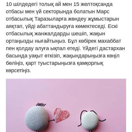
10 шілдедегі толық ай мен 15 желтоқсанда
отбасы мен үй секторында болатын Марс
отбасылық Таразыларға жөндеу жұмыстарын
аяқтап, үйді абаттандыруға көмектеседі. Ескі
отбасылық жанжалдарды шешіп, жақын
ортаңызды нығайтыңыз. Бұл көбірек махаббат
пен қолдау алуға ықпал етеді. Үйдегі дастархан
басында уақыт өткізіп, жақындарыңызға көңіл
бөліңіз, қарт туыстарыңызға қамқорлық
көрсетіңіз.