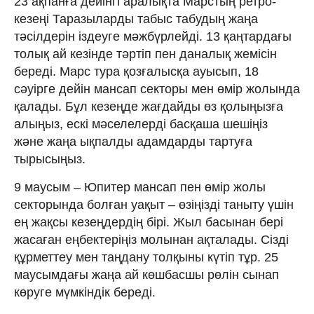
23 ақпанға дейінгі аралықта Марстың ретро-
кезеңі Таразыларды табыс табудың жаңа
тәсілдерін іздеуге мәжбүрлейді. 13 қаңтардағы
толық ай кезінде тәртіп пен даналық жемісін
береді. Марс тура қозғалысқа ауысып, 18
сәуірге дейін мансап секторы мен өмір жолында
қалады. Бұл кезеңде жағдайды өз қолыңызға
алыңыз, ескі мәселелерді басқаша шешіңіз
және жаңа ықпалды адамдарды тартуға
тырысыңыз.
9 маусым – Юпитер мансап пен өмір жолы
секторында болған уақыт – өзіңізді таныту үшін
ең жақсы кезеңдердің бірі. Жыл басынан бері
жасаған еңбектеріңіз молынан ақталады. Сізді
құрметтеу мен таңдану толқыны күтіп тұр. 25
маусымдағы жаңа ай көшбасшы рөлін сынап
көруге мүмкіндік береді.