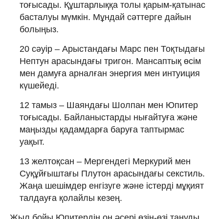
тоғысады. Құштарлыққа толы қарым-қатынас
басталуы мүмкін. Мұндай сәттерге дайын
болыңыз.
20 сәуір – Арыстандағы Марс пен Тоқтыдағы
Нептун арасындағы тригон. Мансаптық өсім
мен дамуға арналған энергия мен интуиция
күшейеді.
12 тамыз – Шаяндағы Шолпан мен Юпитер
тоғысады. Байланыстарды нығайтуға және
маңызды қадамдарға баруға таптырмас
уақыт.
13 желтоқсан – Мергендегі Меркурий мен
Суқұйғыштағы Плутон арасындағы секстиль.
Жаңа шешімдер енгізуге және істерді мұқият
талдауға қолайлы кезең.
Жыл бойы Юпитердің оң әсері өзін-өзі тануды