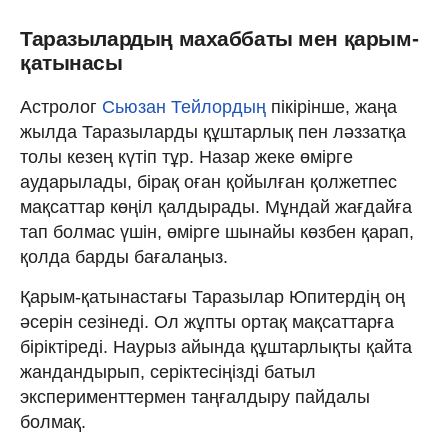
Таразылардың махаббаты мен қарым-
қатынасы
Астролог
Сьюзан Тейлордың
пікірінше, жаңа
жылда Таразыларды құштарлық пен ләззатқа
толы кезең күтіп тұр. Назар жеке өмірге
аударылады, бірақ оған қойылған қолжетпес
мақсаттар көңіл қалдырады. Мұндай жағдайға
тап болмас үшін, өмірге шынайы көзбен қарап,
қолда барды бағалаңыз.
Қарым-қатынастағы Таразылар Юпитердің оң
әсерін сезінеді. Ол жұпты ортақ мақсаттарға
біріктіреді. Наурыз айында құштарлықты қайта
жандандырып, серіктесіңізді батыл
эксперименттермен таңғалдыру пайдалы
болмақ.