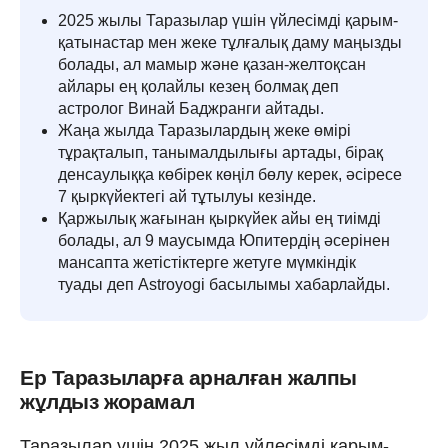
2025 жылы Таразылар үшін үйлесімді қарым-
қатынастар мен жеке тұлғалық даму маңызды
болады, ал мамыр және қазан-желтоқсан
айлары ең қолайлы кезең болмақ деп
астролог Винай Баджранги айтады.
Жаңа жылда Таразылардың жеке өмірі
тұрақталып, танымалдылығы артады, бірақ
денсаулыққа көбірек көңіл бөлу керек, әсіресе
7 қыркүйектегі ай тұтылуы кезінде.
Қаржылық жағынан қыркүйек айы ең тиімді
болады, ал 9 маусымда Юпитердің әсерінен
мансапта жетістіктерге жетуге мүмкіндік
туады деп Astroyogi басылымы хабарлайды.
Ер Таразыларға арналған жалпы
жұлдыз жорамал
Таразылар үшін 2025 жыл үйлесімді қарым-