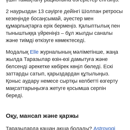
2 наурыздан 13 сәуірге дейінгі Шолпан ретросы
кезеңінде босаңсымай, әуестер мен
құмарлықтарға ерік бермеңіз. Қалыптылық пен
тыныштыққа үйреніңіз – бұл жылды саналы
және тиімді өткізуге көмектеседі.
Модалық
Elle
журналының мәліметінше, жаңа
жылда Таразылар өзін-өзі дамытуға және
белсенді әрекетке көбірек көңіл бөледі. Ескі
заттарды сатып, қарыздардан құтылыңыз.
Қоныс аудару немесе сыртқы келбетті өзгерту
мақсаттарыңызға жетуге қосымша серпін
береді.
Оқу, мансап және қаржы
Таразыларда қашан ақша болады?
Astroyogi