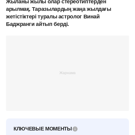
Жыланы жылы олар стереотиптерден
арылмақ. Таразылардың жаңа жылдағы
жетістіктері туралы астролог Винай
Баджранги айтып берді.
КЛЮЧЕВЫЕ МОМЕНТЫ