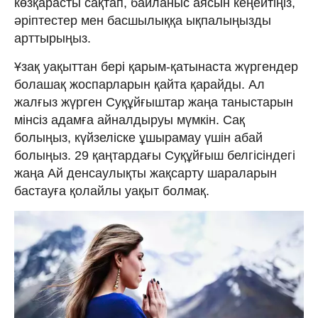
көзқарасты сақтап, байланыс аясын кеңейтіңіз,
әріптестер мен басшылыққа ықпалыңызды
арттырыңыз.
Ұзақ уақыттан бері қарым-қатынаста жүргендер
болашақ жоспарларын қайта қарайды. Ал
жалғыз жүрген Суқұйғыштар жаңа таныстарын
мінсіз адамға айналдыруы мүмкін. Сақ
болыңыз, күйзеліске ұшырамау үшін абай
болыңыз. 29 қаңтардағы Суқұйғыш белгісіндегі
жаңа Ай денсаулықты жақсарту шараларын
бастауға қолайлы уақыт болмақ.