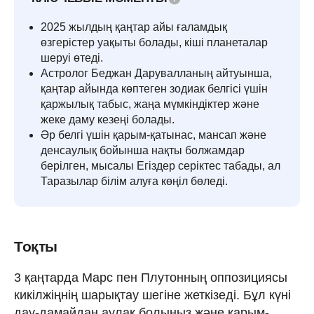
2025 жылдың қаңтар айы ғаламдық
өзгерістер уақыты болады, кіші планеталар
шеруі өтеді.
Астролог Беджан Дарувалланың айтуынша,
қаңтар айында көптеген зодиак белгісі үшін
қаржылық табыс, жаңа мүмкіндіктер және
жеке даму кезеңі болады.
Әр белгі үшін қарым-қатынас, мансап және
денсаулық бойынша нақты болжамдар
берілген, мысалы Егіздер серіктес табады, ал
Таразылар білім алуға көңіл бөледі.
Тоқты
3 қаңтарда Марс пен Плутонның оппозициясы
кикілжіңнің шарықтау шегіне жеткізеді. Бұл күні
дау-дамайдан аулақ болыңыз және қарым-