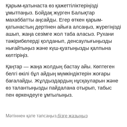
Қарым-қатынаста өз қажеттіліктеріңізді
ұмытпаңыз. Бойдақ жүрген Балықтар
махаббатты аңсайды. Егер өткен қарым-
қатынастың дертінен айыға алсаңыз, жүрегіңізді
ашып, жаңа сезімге жол таба аласыз. Рухани
тәжірибелерді қолданып, денсаулығыңызды
нығайтыңыз және күш-қуатыңызды қалпына
келтіріңіз.
Қаңтар — жаңа жолдың бастау айы. Көптеген
белгі өкілі бұл айдың мүмкіндіктерін жоғары
бағалайды. Жұлдыздардың нұсқауларын және
өз талантыңызды пайдалана отырып, табыс
пен өркендеуге ұмтылыңыз.
Мәтіннен қате тапсаңыз,
бізге жазыңыз