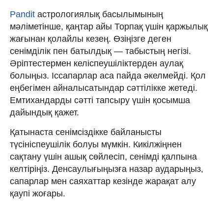
Pandit
астрологиялық басылымының
мәліметінше, қаңтар айы Торпақ үшін қаржылық
жағынан қолайлы кезең. Өзіңізге деген
сенімділік пен батылдық — табыстың негізі.
Әріптестермен келіспеушіліктерден аулақ
болыңыз. Іссапарлар аса пайда әкелмейді. Қол
еңбегімен айналысатындар сәттілікке жетеді.
Емтихандарды сәтті тапсыру үшін қосымша
дайындық қажет.
Қатынаста сенімсіздікке байланысты
түсініспеушілік болуы мүмкін. Кикілжіңнен
сақтану үшін ашық сөйлесіп, сенімді қалпына
келтіріңіз. Денсаулығыңызға назар аударыңыз,
сапарлар мен саяхаттар кезінде жарақат алу
қаупі жоғары.