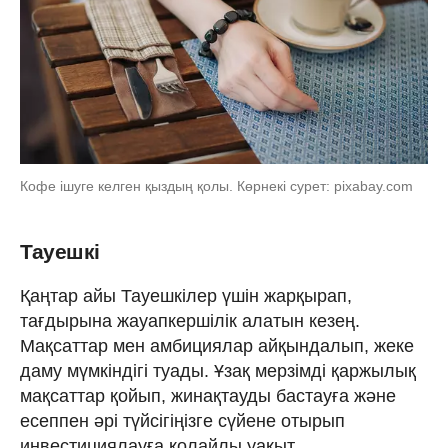
Кофе ішуге келген қыздың қолы. Көрнекі сурет: pixabay.com
Тауешкі
Қаңтар айы Тауешкілер үшін жарқырап,
тағдырына жауапкершілік алатын кезең.
Мақсаттар мен амбициялар айқындалып, жеке
даму мүмкіндігі туады. Ұзақ мерзімді қаржылық
мақсаттар қойып, жинақтауды бастауға және
есеппен әрі түйсігіңізге сүйене отырып
инвестициялауға қолайлы уақыт.