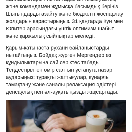
және командамен жұмысқа басымдық беріңіз.
Шығындарды азайту және бюджетті жоспарлау
жолдарын қарастырыңыз. 31 қаңтарда Күн мен
Юпитер арасындағы үштік оптимизм шабыт
және қаржылық сыйлықтар әкеледі.
Қарым-қатынаста рухани байланыстарды
нығайтыңыз. Бойдақ жүрген Мергендер өз
құндылықтарына сай серіктес табады.
Теңдестірілген өмір салтын ұстануға назар
аударыңыз: тұрақты жаттығулар, құнарлы
тамақтану және саналы релаксация әдістері
денсаулық пен әл-ауқатыңызды жақсартады.