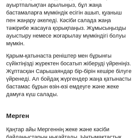
ауыртпалықтан арылыңыз, бұл жаңа
бастамаларға мүмкіндік есігін ашып, қуаныш
пен жаңару әкеледі. Кәсіби салада жаңа
тәжірибе жасауға қорықпаңыз. Жұмысыңызды
ауыстыру немесе жоғарылау мүмкіндігі болуы
мүмкін.
Қарым-қатынаста реніштер мен бұрынғы
сүйіктіңізді жүректен босатып жіберуді үйреніңіз.
Жұптасқан Сарышаяндар бір-бірін кешіре білуге
үйренеді. Ал бойдақ жүргендер жаңа қатынасты
бастамас бұрын өзін-өзі емдеуге және жеке
дамуға күш салады.
Мерген
Қаңтар айы Мергеннің жеке және кәсіби
байланыстарын нығайтады. Ынтымақтастық