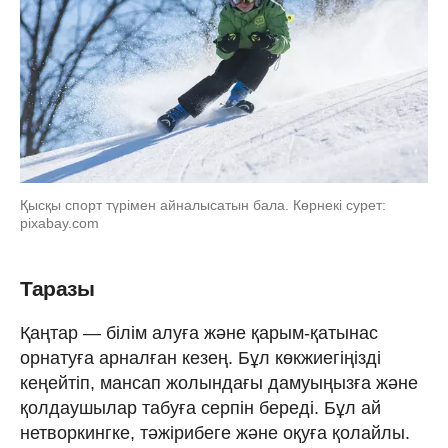
Қысқы спорт түрімен айналысатын бала. Көрнекі сурет:
pixabay.com
Таразы
Қаңтар — білім алуға және қарым-қатынас
орнатуға арналған кезең. Бұл көкжиегіңізді
кеңейтіп, мансап жолындағы дамуыңызға және
қолдаушылар табуға серпін береді. Бұл ай
нетворкингке, тәжірибеге және оқуға қолайлы.