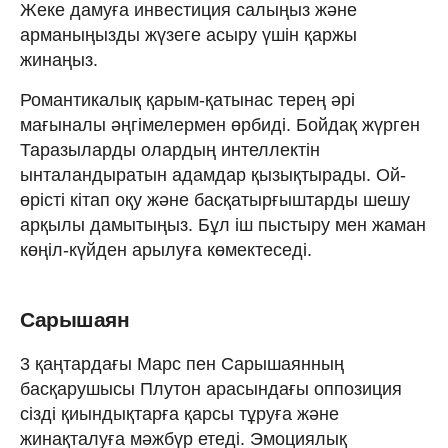
Жеке дамуға инвестиция салыңыз және
арманыңызды жүзеге асыру үшін қаржы
жинаңыз.
Романтикалық қарым-қатынас терең әрі
мағыналы әңгімелермен өрбиді. Бойдақ жүрген
Таразыларды олардың интеллектін
ынталандыратын адамдар қызықтырады. Ой-
өрісті кітап оқу және басқатырғыштарды шешу
арқылы дамытыңыз. Бұл іш пыстыру мен жаман
көңіл-күйден арылуға көмектеседі.
Сарышаян
3 қаңтардағы Марс пен Сарышаянның
басқарушысы Плутон арасындағы оппозиция
сізді қиындықтарға қарсы тұруға және
жинақталуға мәжбүр етеді. Эмоциялық