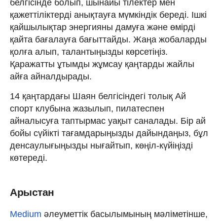
белгісінде болып, шынайы тілектер мен
қажеттіліктерді анықтауға мүмкіндік береді. Ішкі
қайшылықтар энергияны дамуға және өмірді
қайта бағалауға бағыттайды. Жаңа жобаларды
қолға алып, талантыңызды көрсетіңіз.
Қаражатты ұтымды жұмсау қаңтарды жайлы
айға айналдырады.
14 қаңтардағы Шаян белгісіндегі толық Ай
спорт клубына жазылып, пилатеспен
айналысуға таптырмас уақыт саналады. Бір ай
бойы сүйікті тағамдарыңызды дайындаңыз, бұл
денсаулығыңызды нығайтып, көңіл-күйіңізді
көтереді.
Арыстан
Medium
әлеуметтік басылымының мәліметінше,