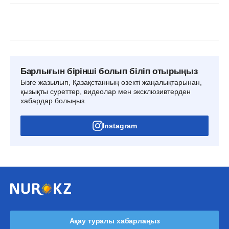
Барлығын бірінші болып біліп отырыңыз
Бізге жазылып, Қазақстанның өзекті жаңалықтарынан,
қызықты суреттер, видеолар мен эксклюзивтерден
хабардар болыңыз.
Instagram
Ақау туралы хабарлаңыз