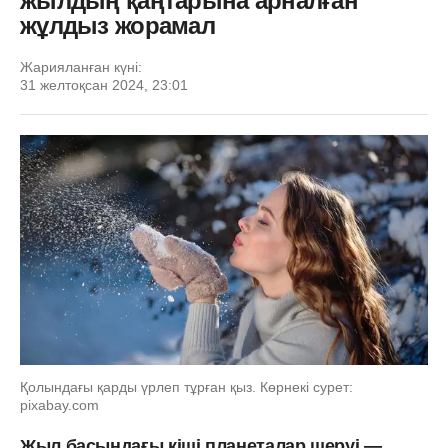
жылдың қаңтарына арналған
жұлдыз жорамал
Жарияланған күні:
31 желтоқсан 2024, 23:01
Қолындағы қарды үрлеп тұрған қыз. Көрнекі сурет:
pixabay.com
Жыл басындағы кіші планеталар шеруі —