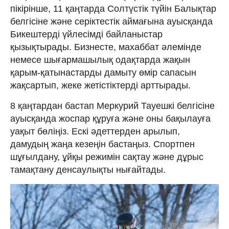
пікірінше, 11 қаңтарда Солтүстік түйін Балықтар
белгісіне және серіктестік аймағына ауысқанда
Бикештерді үйлесімді байланыстар
қызықтырады. Бизнесте, махаббат әлемінде
немесе шығармашылық одақтарда жақын
қарым-қатынастарды дамыту өмір сапасын
жақсартып, жеке жетістіктерді арттырады.
8 қаңтардан бастап Меркурий Тауешкі белгісіне
ауысқанда жоспар құруға және оны бақылауға
уақыт бөліңіз. Ескі әдеттерден арылып,
дамудың жаңа кезеңін бастаңыз. Спортпен
шұғылдану, ұйқы режимін сақтау және дұрыс
тамақтану денсаулықты нығайтады.