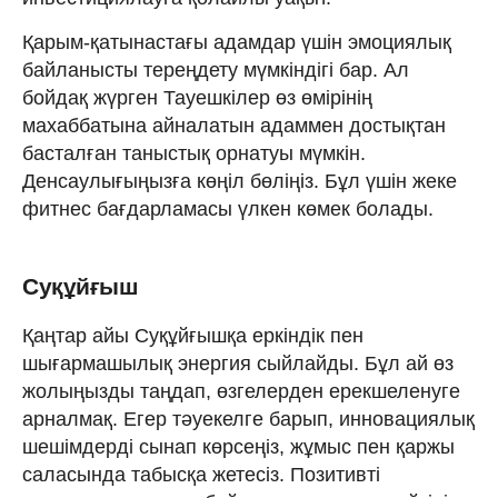
Қарым-қатынастағы адамдар үшін эмоциялық
байланысты тереңдету мүмкіндігі бар. Ал
бойдақ жүрген Тауешкілер өз өмірінің
махаббатына айналатын адаммен достықтан
басталған таныстық орнатуы мүмкін.
Денсаулығыңызға көңіл бөліңіз. Бұл үшін жеке
фитнес бағдарламасы үлкен көмек болады.
Суқұйғыш
Қаңтар айы Суқұйғышқа еркіндік пен
шығармашылық энергия сыйлайды. Бұл ай өз
жолыңызды таңдап, өзгелерден ерекшеленуге
арналмақ. Егер тәуекелге барып, инновациялық
шешімдерді сынап көрсеңіз, жұмыс пен қаржы
саласында табысқа жетесіз. Позитивті