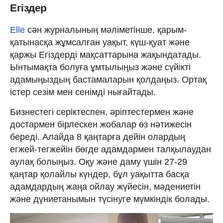
Егіздер
Elle
сән журналының мәліметінше, қарым-
қатынасқа жұмсалған уақыт, күш-қуат және
қаржы Егіздерді мақсаттарына жақындатады.
Ынтымақта болуға ұмтылыңыз және сүйікті
адамыңыздың бастамаларын қолдаңыз. Ортақ
істер сезім мен сенімді нығайтады.
Бизнестегі серіктеспен, әріптестермен және
достармен бірлескен жобалар өз нәтижесін
береді. Алайда 8 қаңтарға дейін олардың
егжей-тегжейін бөгде адамдармен талқылаудан
аулақ болыңыз. Оқу және даму үшін 27-29
қаңтар қолайлы күндер, бұл уақытта басқа
адамдардың жаңа ойлау жүйесін, мәдениетін
және дүниетанымын түсінуге мүмкіндік болады.