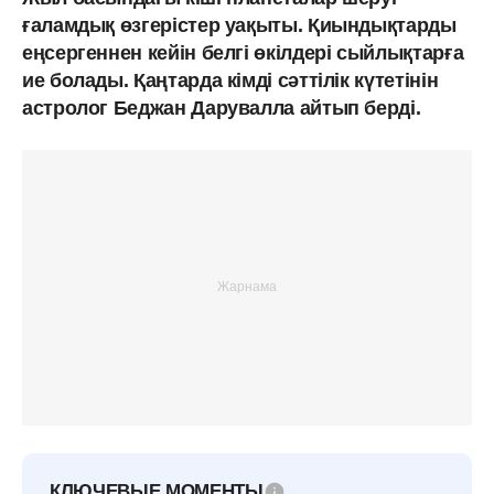
ғаламдық өзгерістер уақыты. Қиындықтарды
еңсергеннен кейін белгі өкілдері сыйлықтарға
ие болады. Қаңтарда кімді сәттілік күтетінін
астролог Беджан Дарувалла айтып берді.
КЛЮЧЕВЫЕ МОМЕНТЫ