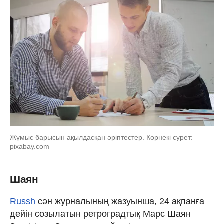
Жұмыс барысын ақылдасқан әріптестер. Көрнекі сурет:
pixabay.com
Шаян
Russh
сән журналының жазуынша, 24 ақпанға
дейін созылатын ретроградтық Марс Шаян