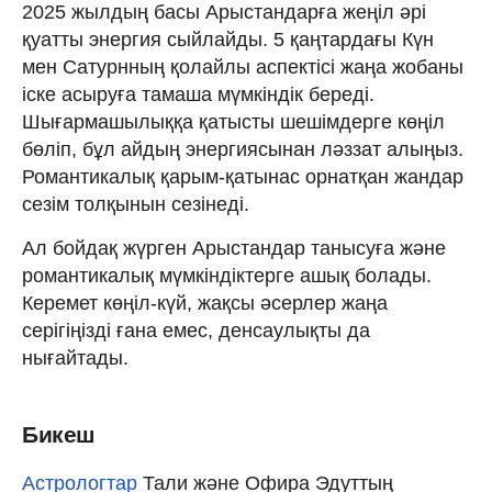
2025 жылдың басы Арыстандарға жеңіл әрі
қуатты энергия сыйлайды. 5 қаңтардағы Күн
мен Сатурнның қолайлы аспектісі жаңа жобаны
іске асыруға тамаша мүмкіндік береді.
Шығармашылыққа қатысты шешімдерге көңіл
бөліп, бұл айдың энергиясынан ләззат алыңыз.
Романтикалық қарым-қатынас орнатқан жандар
сезім толқынын сезінеді.
Ал бойдақ жүрген Арыстандар танысуға және
романтикалық мүмкіндіктерге ашық болады.
Керемет көңіл-күй, жақсы әсерлер жаңа
серігіңізді ғана емес, денсаулықты да
нығайтады.
Бикеш
Астрологтар
Тали және Офира Эдуттың