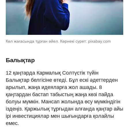
Көл жағасында тұрған әйел. Көрнекі сурет: pixabay.com
Балықтар
12 қаңтарда Кармалық Солтүстік түйін
Балықтар белгісіне өтеді. Бұл ескі әдеттерден
арылып, жаңа идеяларға жол ашады. 8
қаңтардан бастап табыстың жаңа көзі пайда
болуы мүмкін. Мансап жолында өсу мүмкіндігін
іздеңіз. Қаржылық тұрғыдан алғанда қаңтар айы
ірі инвестициялар мен шығындарға қолайлы
емес.