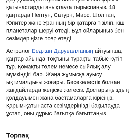
қатынастарды анықтауға тырыспаңыз. 18
қаңтарда Нептун, Сатурн, Марс, Шолпан,
Юпитер және Уранның бір қатарға тізіліп, кіші
планеталар шеруі өтеді. Бұл ойларыңыз бен
сезімдеріңізге әсер етеді.
Астролог
Беджан Дарувалланың
айтуынша,
қаңтар айында Тоқтыны тұрақты табыс күтіп
тұр. Қомақты төлем немесе сыйлық алу
мүмкіндігі бар. Жаңа жұмысқа ауысу
ықтималдығы жоғары. Бәсекелестік болған
жағдайларда жеңіске жетесіз. Достарыңыздың
қолдауымен жаңа бастамаларға кірісіңіз.
Қарым-қатынаста сезімдеріңізді бақылауда
ұстап, оны дұрыс бағытқа бағыттаңыз.
Торпақ