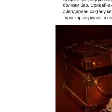
болжам бар. Сондай-ақ
әйелдерден сақтану к
түрін көрсең қуаныш п