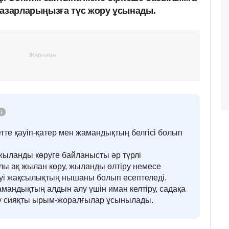
азарларыңызға түс жору ұсынады.
етте қауіп-қатер мен жамандықтың белгісі болып
жыланды көруге байланысты әр түрлі
ы ақ жылан көру, жыланды өлтіру немесе
уі жақсылықтың нышаны болып есептеледі.
мандықтың алдын алу үшін иман келтіру, садақа
ау сияқты ырым-жоралғылар ұсынылады.