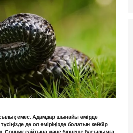
қсылық емес. Адамдар шынайы өмірде
түсіңізде де ол өміріңізде болатын кейбір
ді. Сонник сайтына және бірнеше басылымға