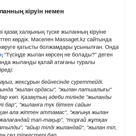
ланның кіруін немен
 қазақ халқының түске жыланның кіруіне
теп көрдік. Мәселен Massaget.kz сайтында
көруге қатысты болжамдары ұсынылған. Онда
ң
"Түсіңде жылан көрсең не болады?" деген
ында жыланды қалай атағаны туралы
реді:
ауыз, жексұрын бейнесінде суреттейді.
ында "жылан ордасы", "жылан патшалығы"
ар көп. Қазақтың әдеби тілінде "жыланды
әлі бар", "жыланға түк біткен сайын
қан ала жіптен аттамас", "жағыңа жылан
жалағандай тап-тақыр", "торғай жұтқан
атылды", "айыр тілді жыландай", "жылан тіл,
ен сөз тіркестері бар.