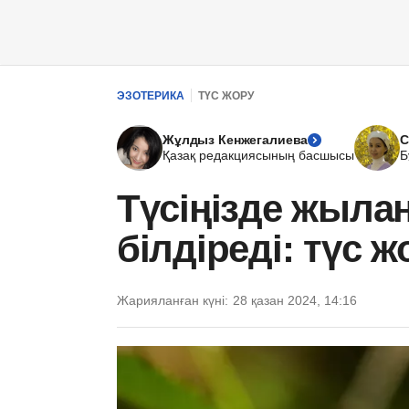
ЭЗОТЕРИКА
ТҮС ЖОРУ
Жұлдыз Кенжегалиева
С
Қазақ редакциясының басшысы
Б
Түсіңізде жылан
білдіреді: түс ж
Жарияланған күні:
28 қазан 2024, 14:16