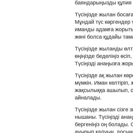
баяндарыңызды құпия 
Түсіңізде жылан босағ
Мұндай түс көргендер ү
иманды адамға жорытып
жөні болса құдайы там
Түсіңізде жыланды өлт
өңіңізде беделіңіз өсі
Түсіңізді анаңызға жо
Түсіңізде ақ жылан кө
мүмкін. Иман келтіріп,
жақсылыққа ашылып, 
айналады.
Түсіңізде жылан сізге 
нышаны. Түсіңізді анаң
бергеніңіз оң болады. 
ауырып қалуың, досыңн