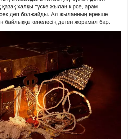
 қазақ халқы түске жылан кірсе, арам
ерек деп болжайды. Ал жыланның ерекше
ен байлыққа кенелесің деген жорамал бар.