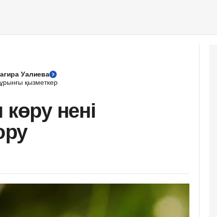
агира Уалиева
ұрынғы қызметкер
 көру нені
ору