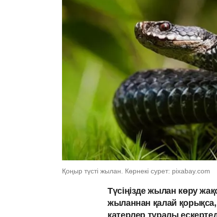
Қоңыр түсті жылан. Көрнекі сурет: pixabay.com
Түсіңізде жылан көру жа
жыланнан қалай қорықса, 
қатерлер туралы ескерте