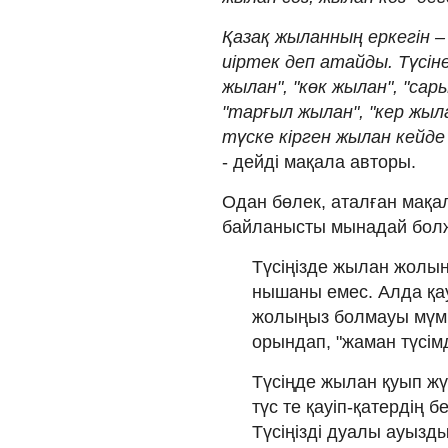
Қазақ жыланның еркегін –
иіртек деп атайды. Түсіне
жылан", "көк жылан", "сар
"тарғыл жылан", "кер жыл
түске кірген жылан кейд
- дейді мақала авторы.
Одан бөлек, аталған мақа
байланысты мынадай бол
Түсіңізде жылан жолың
нышаны емес. Алда қау
жолыңыз болмауы мүм
орындап, "жаман түсімд
Түсіңде жылан қуып жү
түс те қауіп-қатердің б
Түсіңізді дуалы ауызды