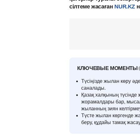
сілтеме жасаған
NUR.KZ
н
КЛЮЧЕВЫЕ МОМЕНТЫ
Түсіңізде жылан көру әд
саналады.
Қазақ халқының түсінде 
жорамалдары бар, мысал
жыланның зиян келтірме
Түсте жылан көргенде жа
беру, құдайы тамақ жас