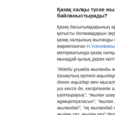
Қазақ халқы түске жы
байланыстырады?
Қазақ басылымдарының әрі
қатысты болжамдарын зерт
қазақ халқының жыланды 
жарияланған
Н.Үсенованы
материалында қазақ халқ
мынадай қызық дерек келті
"Әдеби ұғымда жыланды ж
Қазақтың ертегі-аңыздар
деген аңыздар мен мысалд
үш кессе де, кесірткелік 
қалтырауық", "жылан шақ
жұмыртқаласын", "жылан 
жыландай", "оқ жыландай 
жылан сөз, жылан көз" дег