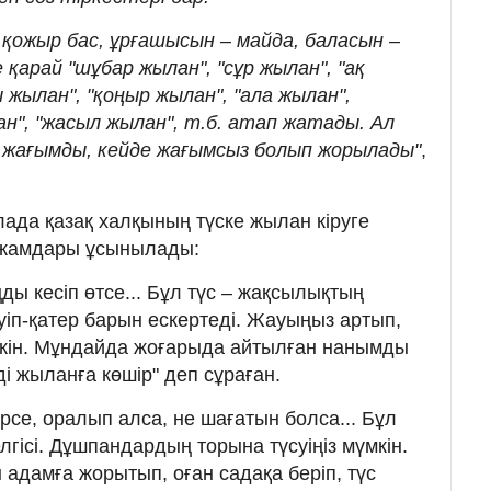
 қожыр бас, ұрғашысын – майда, баласын –
 қарай "шұбар жылан", "сұр жылан", "ақ
ы жылан", "қоңыр жылан", "ала жылан",
ан", "жасыл жылан", т.б. атап жатады. Ал
е жағымды, кейде жағымсыз болып жорылады"
,
лада қазақ халқының түске жылан кіруге
жамдары ұсынылады:
ды кесіп өтсе... Бұл түс – жақсылықтың
іп-қатер барын ескертеді. Жауыңыз артып,
кін. Мұндайда жоғарыда айтылған нанымды
і жыланға көшір" деп сұраған.
рсе, оралып алса, не шағатын болса... Бұл
елгісі. Дұшпандардың торына түсуіңіз мүмкін.
 адамға жорытып, оған садақа беріп, түс