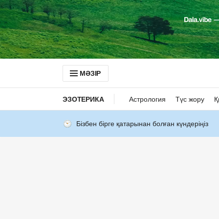
МӘЗІР
ЭЗОТЕРИКА
Астрология
Түс жору
Қ
Бізбен бірге қатарынан болған күндеріңіз