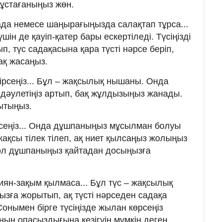
ұстағаныңыз жөн.
ада немесе шаңырағыңызда салақтап тұрса...
шін де қауіп-қатер бары ескертіледі. Түсіңізді
, түс садақасына қара түсті нәрсе беріп,
ақ жасаңыз.
ірсеңіз... Бұл – жақсылық нышаны. Онда
п, дәулетіңіз артып, бақ жұлдызыңыз жанады.
рытыңыз.
рсеңіз... Онда дұшпаныңыз мұсылман болуы
 жақсы тілек тілеп, ақ ниет қылсаңыз жолыңыз
ол дұшпаныңыз қайтадан досыңызға
зиян-зақым қылмаса... Бұл түс – жақсылық
ызға жорытып, ақ түсті нәрседен садақа
Сонымен бірге түсіңізде жылан көрсеңіз
ың опасыздығына кезігуің мүмкін деген