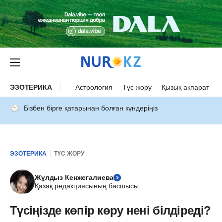
ЭЗОТЕРИКА
Астрология
Түс жору
Қызық ақпарат
Бізбен бірге қатарынан болған күндеріңіз
ЭЗОТЕРИКА
ТҮС ЖОРУ
Жұлдыз Кенжегалиева
Қазақ редакциясының басшысы
Түсіңізде көпір көру нені білдіреді?