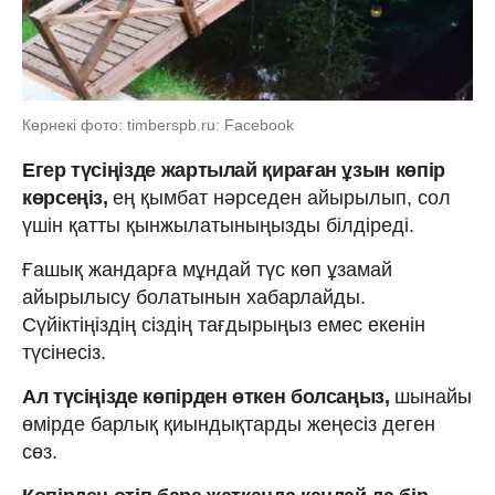
Көрнекі фото: timberspb.ru: Facebook
Егер түсіңізде жартылай қираған ұзын көпір
көрсеңіз,
ең қымбат нәрседен айырылып, сол
үшін қатты қынжылатыныңызды білдіреді.
Ғашық жандарға мұндай түс көп ұзамай
айырылысу болатынын хабарлайды.
Сүйіктіңіздің сіздің тағдырыңыз емес екенін
түсінесіз.
Ал түсіңізде көпірден өткен болсаңыз,
шынайы
өмірде барлық қиындықтарды жеңесіз деген
сөз.