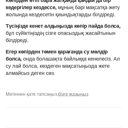
Көпірден өтіп бара жатқанда қандай да бір
кедергілер кездессе,
мұның бәрі мақсатқа жету
жолында кездесетін қиындықтарды білдіреді.
Түсіңізде кенет алдыңызда көпір пайда болса,
бұл сүйіктіңіздің сізге опасыздық жасайтынын
білдіреді.
Егер көпірден төмен қарағанда су мөлдір
болса,
онда болашақта байлыққа кенелесіз. Ал
су лай болса, көздеген мақсатыңызда жете
алмайсыз деген сөз.
Мәтіннен қате тапсаңыз,
бізге жазыңыз