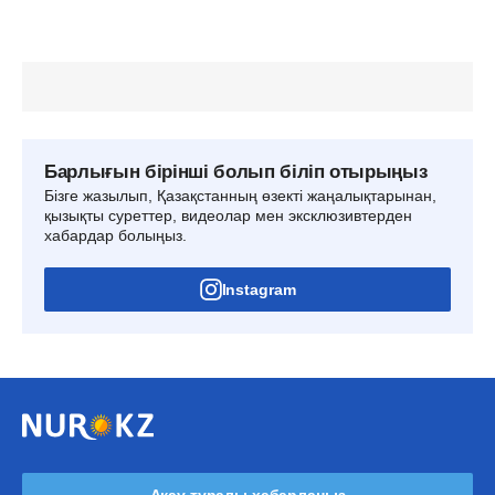
Барлығын бірінші болып біліп отырыңыз
Бізге жазылып, Қазақстанның өзекті жаңалықтарынан,
қызықты суреттер, видеолар мен эксклюзивтерден
хабардар болыңыз.
Instagram
Ақау туралы хабарлаңыз