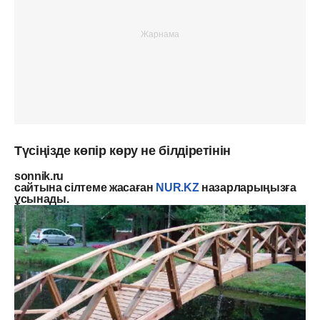
Түсіңізде көпір көру не білдіретінін
sonnik.ru
сайтына сілтеме жасаған
NUR.KZ
назарларыңызға
ұсынады.