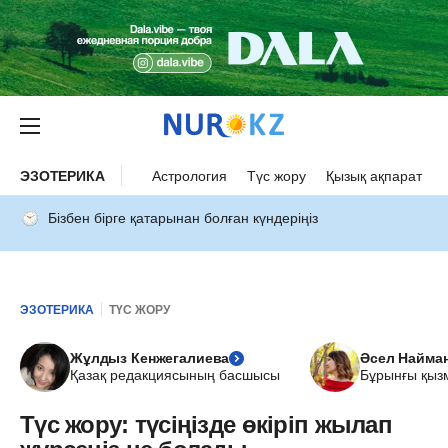
ЭЗОТЕРИКА
Астрология
Түс жору
Қызық ақпарат
Бізбен бірге қатарынан болған күндеріңіз
ЭЗОТЕРИКА
ТҮС ЖОРУ
Жұлдыз Кенжегалиева
Әсел Найма
Қазақ редакциясының басшысы
Бұрынғы қыз
Түс жору: түсіңізде өкіріп жылап