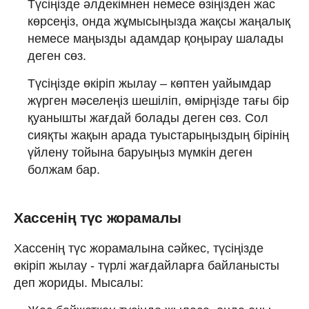
Түсіңізде әлдекімнен немесе өзіңізден жас
көрсеңіз, онда жұмысыңызда жақсы жаңалық
немесе маңызды адамдар қоңырау шалады
деген сөз.
Түсіңізде өкіріп жылау – көптен уайымдар
жүрген мәселеңіз шешіліп, өмірңізде тағы бір
қуанышты жағдай болады деген сөз. Сол
сияқты жақын арада туыстарыңыздың бірінің
үйлену тойына баруыңыз мүмкін деген
болжам бар.
Хассенің түс жорамалы
Хассенің түс жорамалына сәйкес, түсіңізде
өкіріп жылау - түрлі жағдайларға байланысты
деп жориды. Мысалы: