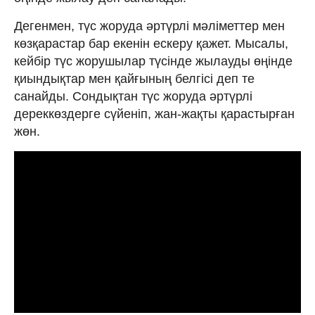
Дегенмен, түс жоруда әртүрлі мәліметтер мен
көзқарастар бар екенін ескеру қажет. Мысалы,
кейбір түс жорушылар түсінде жылауды өңінде
қиындықтар мен қайғының белгісі деп те
санайды. Сондықтан түс жоруда әртүрлі
дереккөздерге сүйеніп, жан-жақты қарастырған
жөн.