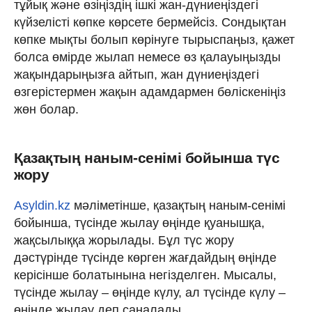
тұйық және өзіңіздің ішкі жан-дүниеңіздегі
күйзелісті көпке көрсете бермейсіз. Сондықтан
көпке мықты болып көрінуге тырыспаңыз, қажет
болса өмірде жылап немесе өз қалауыңызды
жақындарыңызға айтып, жан дүниеңіздегі
өзгерістермен жақын адамдармен бөліскеніңіз
жөн болар.
Қазақтың наным-сенімі бойынша түс
жору
Asyldin.kz
мәліметінше, қазақтың наным-сенімі
бойынша, түсінде жылау өңінде қуанышқа,
жақсылыққа жорылады. Бұл түс жору
дәстүрінде түсінде көрген жағдайдың өңінде
керісінше болатынына негізделген. Мысалы,
түсінде жылау – өңінде күлу, ал түсінде күлу –
өңінде жылау деп саналады.