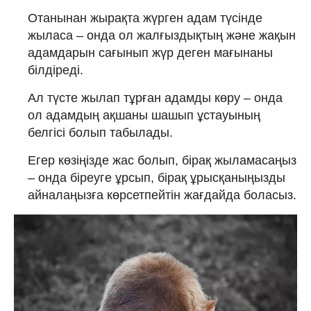
Отанынан жырақта жүрген адам түсінде
жыласа – онда ол жалғыздықтың және жақын
адамдарын сағынып жүр деген мағынаны
білдіреді.
Ал түсте жылап тұрған адамды көру – онда
ол адамдың ақшаны шашып ұстауының
белгісі болып табылады.
Егер көзіңізде жас болып, бірақ жыламасаңыз
– онда біреуге ұрсып, бірақ ұрысқаныңызды
айналаңызға көрсетпейтін жағдайда боласыз.