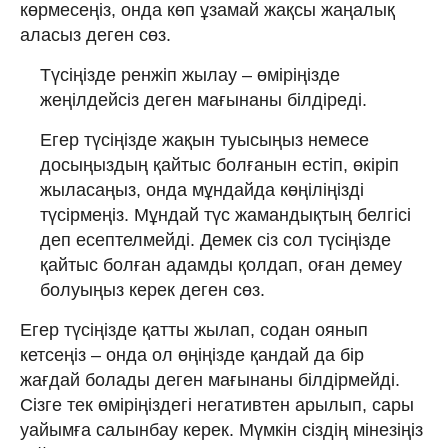
көрмесеңіз, онда көп ұзамай жақсы жаңалық
аласыз деген сөз.
Түсіңізде ренжіп жылау – өміріңізде
жеңілдейсіз деген мағынаны білдіреді.
Егер түсіңізде жақын туысыңыз немесе
досыңыздың қайтыс болғанын естіп, өкіріп
жыласаңыз, онда мұндайда көңіліңізді
түсірмеңіз. Мұндай түс жамандықтың белгісі
деп есептелмейді. Демек сіз сол түсіңізде
қайтыс болған адамды қолдап, оған демеу
болуыңыз керек деген сөз.
Егер түсіңізде қатты жылап, содан оянып
кетсеңіз – онда ол өңіңізде қандай да бір
жағдай болады деген мағынаны білдірмейді.
Сізге тек өміріңіздегі негативтен арылып, сары
уайымға салынбау керек. Мүмкін сіздің мінезіңіз