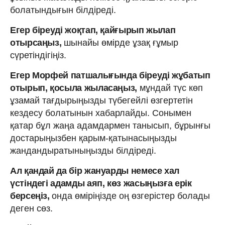
болатындығын білдіреді.
Егер біреуді жоқтап, қайғырып жылап
отырсаңыз,
шынайы өмірде ұзақ ғұмыр
сүретіндігіңіз.
Егер Морфей патшалығында біреуді жұбатып
отырып, қосыла жыласаңыз,
мұндай түс көп
ұзамай тағдырыңызды түбегейлі өзгертетін
кездесу болатынын хабарлайды. Сонымен
қатар бұл жаңа адамдармен танысып, бұрынғы
достарыңызбен қарым-қатынасыңызды
жандандыратыныңызды білдіреді.
Ал қандай да бір жануарды немесе хал
үстіндегі адамды аяп, көз жасыңызға ерік
берсеңіз,
онда өміріңізде оң өзгерістер болады
деген сөз.