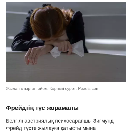
Жылап отырған әйел. Көрнекі сурет: Pexels.com
Фрейдтің түс жорамалы
Белгілі австриялық психосарапшы Зигмунд
Фрейд түсте жылауға қатысты мына