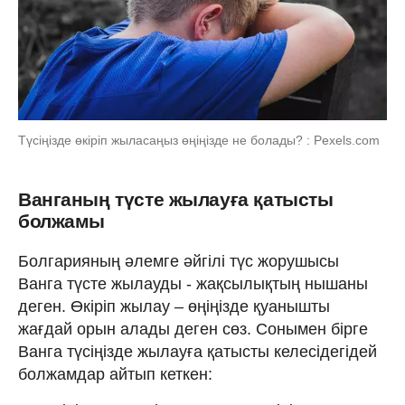
Түсіңізде өкіріп жыласаңыз өңіңізде не болады? : Pexels.com
Ванганың түсте жылауға қатысты
болжамы
Болгарияның әлемге әйгілі түс жорушысы
Ванга түсте жылауды - жақсылықтың нышаны
деген. Өкіріп жылау – өңіңізде қуанышты
жағдай орын алады деген сөз. Сонымен бірге
Ванга түсіңізде жылауға қатысты келесідегідей
болжамдар айтып кеткен: