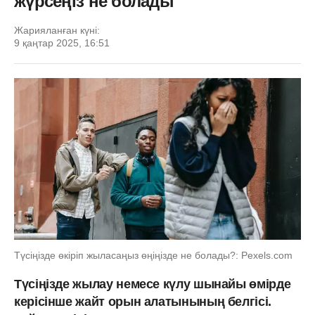
жүрсеңіз не болады
Жарияланған күні:
9 қаңтар 2025, 16:51
Түсіңізде өкіріп жыласаңыз өңіңізде не болады?: Pexels.com
Түсіңізде жылау немесе күлу шынайы өмірде
керісінше жайт орын алатынының белгісі.