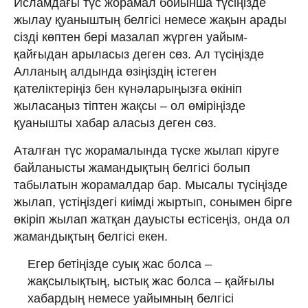
Исламдағы түс жорамал бойынша түсіңізде
жылау қуаныштың белгісі немесе жақын арады
сізді көптен бері мазалап жүрген уайым-
қайғыдан арыласыз деген сөз. Ал түсіңізде
Алланың алдында өзіңіздің істеген
қателіктеріңіз бен күнәларыңызға өкініп
жыласаңыз тіптен жақсы – ол өміріңізде
қуанышты хабар аласыз деген сөз.
Аталған түс жорамалында түске жылап кіруге
байланысты жамандықтың белгісі болып
табылатын жорамалдар бар. Мысалы түсіңізде
жылап, үстіңіздегі киімді жыртып, сонымен бірге
өкіріп жылап жатқан дауысты естісеңіз, онда ол
жамандықтың белгісі екен.
Егер бетіңізде суық жас болса –
жақсылықтың, ыстық жас болса – қайғылы
хабардың немесе уайымның белгісі