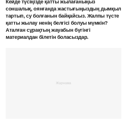
Кейде түсіңізде қатты жылағаныңыз
соншалық, оянғанда жастығыңыздың дымқыл
тартып, су болғанын байқайсыз. Жалпы түсте
қатты жылау ненің белгісі болуы мүмкін?
Аталған сұрақтың жауабын бүгінгі
материалдан білетін боласыздар.