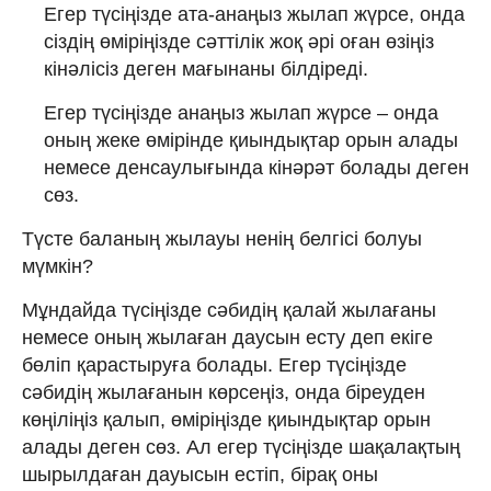
Егер түсіңізде ата-анаңыз жылап жүрсе, онда
сіздің өміріңізде сәттілік жоқ әрі оған өзіңіз
кінәлісіз деген мағынаны білдіреді.
Егер түсіңізде анаңыз жылап жүрсе – онда
оның жеке өмірінде қиындықтар орын алады
немесе денсаулығында кінәрәт болады деген
сөз.
Түсте баланың жылауы ненің белгісі болуы
мүмкін?
Мұндайда түсіңізде сәбидің қалай жылағаны
немесе оның жылаған даусын есту деп екіге
бөліп қарастыруға болады. Егер түсіңізде
сәбидің жылағанын көрсеңіз, онда біреуден
көңіліңіз қалып, өміріңізде қиындықтар орын
алады деген сөз. Ал егер түсіңізде шақалақтың
шырылдаған дауысын естіп, бірақ оны