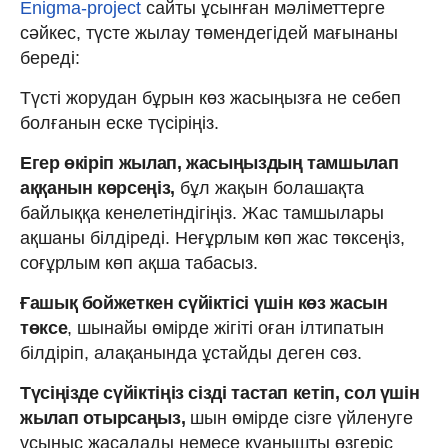
Еnigma-project
сайты ұсынған мәліметтерге
сәйкес, түсте жылау төмендегідей мағынаны
береді:
Түсті жорудан бұрын көз жасыңызға не себеп
болғанын еске түсіріңіз.
Егер өкіріп жылап, жасыңыздың тамшылап
аққанын көрсеңіз,
бұл жақын болашақта
байлыққа кенелетіндігіңіз. Жас тамшылары
ақшаны білдіреді. Неғұрлым көп жас төксеңіз,
соғұрлым көп ақша табасыз.
Ғашық бойжеткен сүйіктісі үшін көз жасын
төксе
, шынайы өмірде жігіті оған ілтипатын
білдіріп, алақанында ұстайды деген сөз.
Түсіңізде сүйіктіңіз сізді тастап кетіп, сол үшін
жылап отырсаңыз,
шын өмірде сізге үйленуге
ұсыныс жасалады немесе қуанышты өзгеріс