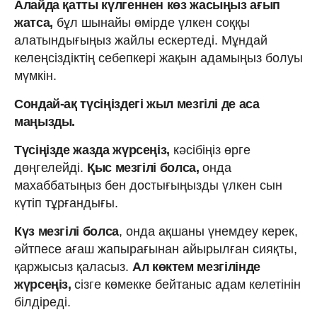
Алайда қатты күлгеннен көз жасыңыз ағып
жатса,
бұл шынайы өмірде үлкен соққы
алатындығыңыз жайлы ескертеді. Мұндай
келеңсіздіктің себепкері жақын адамыңыз болуы
мүмкін.
Сондай-ақ түсіңіздегі жыл мезгілі де аса
маңызды.
Түсіңізде жазда жүрсеңіз,
кәсібіңіз өрге
дөңгелейді.
Қыс мезгілі болса,
онда
махаббатыңыз бен достығыңызды үлкен сын
күтіп тұрғандығы.
Күз мезгілі болса
, онда ақшаны үнемдеу керек,
әйтпесе ағаш жапырағынан айырылған сияқты,
қаржысыз қаласыз.
Ал көктем мезгілінде
жүрсеңіз,
сізге көмекке бейтаныс адам келетінін
білдіреді.