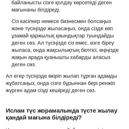
байланысты сізге қолдау көрсетеді деген
мағынаны білдіреді.
Сіз кәсіпкер немесе бизнесмен болсаңыз
және түсіңізде жыласаңыз, онда сізде көп
ұзамай қаржылық қиындықтар туындайды
деген сөз. Ал түсіңізде сіз емес, өзге біреу
жыласа, онда жақсылықтың белгісі, өңіңізде
жақын арада қуанышты хабарды аласыз
деген сөз.
Ал егер түсіңізде өкіріп жылап тұрған адамды
жұбатсаңыз, онда сізге бұрыннан бері ренжіп
жүрген адам сізді кешіреді деген сөз.
Ислам түс жорамалында түсте жылау
қандай мағына білдіреді?