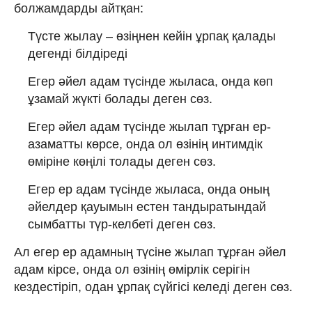
болжамдарды айтқан:
Түсте жылау – өзіңнен кейін ұрпақ қалады
дегенді білдіреді
Егер әйел адам түсінде жыласа, онда көп
ұзамай жүкті болады деген сөз.
Егер әйел адам түсінде жылап тұрған ер-
азаматты көрсе, онда ол өзінің интимдік
өміріне көңілі толады деген сөз.
Егер ер адам түсінде жыласа, онда оның
әйелдер қауымын естен тандыратындай
сымбатты түр-келбеті деген сөз.
Ал егер ер адамның түсіне жылап тұрған әйел
адам кірсе, онда ол өзінің өмірлік серігін
кездестіріп, одан ұрпақ сүйгісі келеді деген сөз.