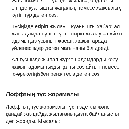
Жас бойжеткен түсінде жыласа, онда оны
өңінде қуанышты жаңалық немесе жақсылық
күтіп тұр деген сөз.
Түсіңізде өкіріп жылау – қуанышты хабар; ал
жас адамдар үшін түсте өкіріп жылау – сүйікті
адамыңыз ұсынып жасап, жақын арада
үйленесіздер деген мағынаны білідреді.
Ал түсіңізде жылап жүрген адамдарды көру –
жақын адамыңызды қатты сөз айтып немесе
іс-әрекетіңізбен ренжітесіз деген сөз.
Лоффтың түс жорамалы
Лоффтың түс жорамалы түсіңізде кім және
қандай жағдайда жылағаныңызға байланысты
деп жориды. Мысалы: