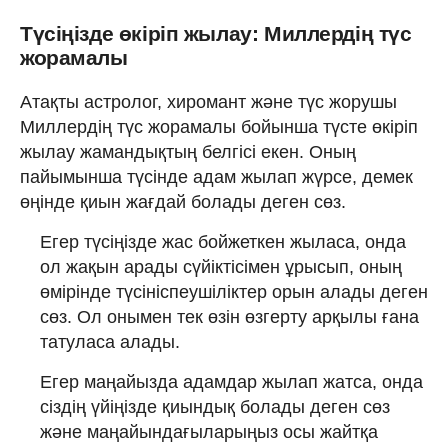
Түсіңізде өкіріп жылау: Миллердің түс
жорамалы
Атақты астролог, хиромант және түс жорушы
Миллердің түс жорамалы бойынша түсте өкіріп
жылау жамандықтың белгісі екен. Оның
пайымынша түсінде адам жылап жүрсе, демек
өңінде қиын жағдай болады деген сөз.
Егер түсіңізде жас бойжеткен жыласа, онда
ол жақын арады сүйіктісімен ұрысып, оның
өмірінде түсініспеушіліктер орын алады деген
сөз. Ол онымен тек өзін өзгерту арқылы ғана
татуласа алады.
Егер маңайызда адамдар жылап жатса, онда
сіздің үйіңізде қиындық болады деген сөз
және маңайындағыларыңыз осы жайтқа