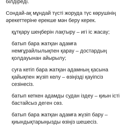
білдіреді.
Сондай-ақ мұндай түсті жоруда түс көрушінің
әрекеттеріне ерекше мән беру керек.
құтқару шеңберін лақтыру – игі іс жасау;
батып бара жатқан адамға
немғұрайлылықпен қарау – достардың
қолдауынан айырылу;
суға кетіп бара жатқан адамның қасына
қайықпен жүзіп келу – өзіңізді қауіпсіз
сезінесіз.
батып кеткен адамды судан іздеу – қиын істі
бастайсыз деген сөз.
батып бара жатқан адамға жүзіп бару –
қиындықтарыңызды өзіңіз шешесіз.