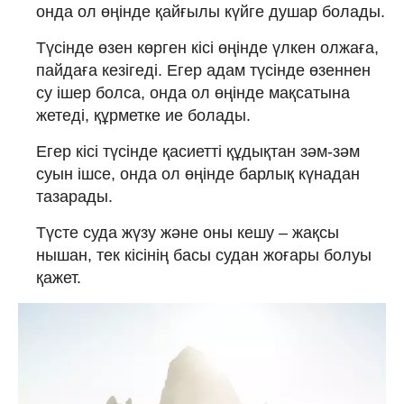
онда ол өңінде қайғылы күйге душар болады.
Түсінде өзен көрген кісі өңінде үлкен олжаға,
пайдаға кезігеді. Егер адам түсінде өзеннен
су ішер болса, онда ол өңінде мақсатына
жетеді, құрметке ие болады.
Егер кісі түсінде қасиетті құдықтан зәм-зәм
суын ішсе, онда ол өңінде барлық күнадан
тазарады.
Түсте суда жүзу және оны кешу – жақсы
нышан, тек кісінің басы судан жоғары болуы
қажет.