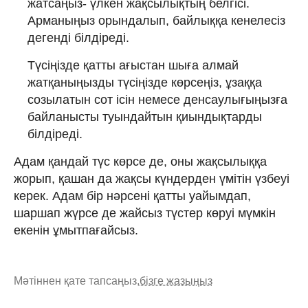
жатсаңыз- үлкен жақсылықтың белгісі.
Арманыңыз орындалып, байлыққа кенелесіз
дегенді білдіреді.
Түсіңізде қатты ағыстан шыға алмай
жатқаныңызды түсіңізде көрсеңіз, ұзаққа
созылатын сот ісін немесе денсаулығыңызға
байланысты туындайтын қиындықтарды
білдіреді.
Адам қандай түс көрсе де, оны жақсылыққа
жорып, қашан да жақсы күндерден үмітін үзбеуі
керек. Адам бір нәрсені қатты уайымдап,
шаршап жүрсе де жайсыз түстер көруі мүмкін
екенін ұмытпағайсыз.
Мәтіннен қате тапсаңыз,
бізге жазыңыз