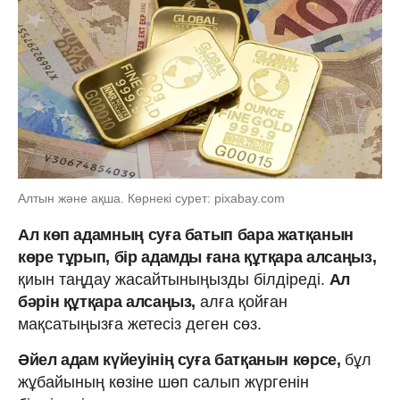
Алтын және ақша. Көрнекі сурет: pixabay.com
Ал көп адамның суға батып бара жатқанын
көре тұрып, бір адамды ғана құтқара алсаңыз,
қиын таңдау жасайтыныңызды білдіреді.
Ал
бәрін құтқара алсаңыз,
алға қойған
мақсатыңызға жетесіз деген сөз.
Әйел адам күйеуінің суға батқанын көрсе,
бұл
жұбайының көзіне шөп салып жүргенін