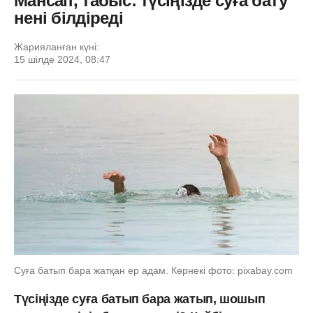
Мансап, табыс: түсіңізде суға бату
нені білдіреді
Жарияланған күні:
15 шілде 2024, 08:47
Суға батып бара жатқан ер адам. Көрнекі фото: pixabay.com
Түсіңізде суға батып бара жатып, шошып