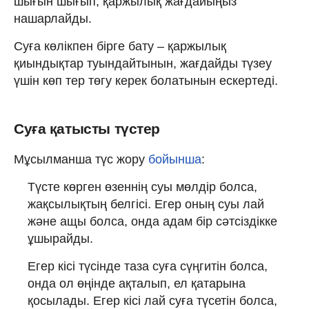
шығын шығып, қаржылық жағдайыңыз
нашарлайды.
Суға көлікпен бірге бату – қаржылық
қиындықтар туындайтынын, жағдайды түзеу
үшін көп тер төгу керек болатынын ескертеді.
Суға қатысты түстер
Мұсылманша түс жору
бойынша
:
Түсте көрген өзеннің суы мөлдір болса,
жақсылықтың белгісі. Егер оның суы лай
және ащы болса, онда адам бір сәтсіздікке
ұшырайды.
Егер кісі түсінде таза суға сүңгитін болса,
онда ол өңінде ақталып, ел қатарына
қосылады. Егер кісі лай суға түсетін болса,