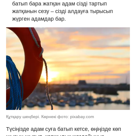
батып бара жатқан адам сізді тартып
жатқанын сезу – сізді алдауға тырысып
жүрген адамдар бар.
Құтқару шеңбері. Көрнекі фото: pixabay.com
Түсіңізде адам суға батып кетсе, өңіңізде көп