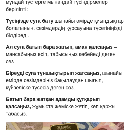
мұндай түстерге мынандай түсіндірмелер
беріліпті:
Түсіңізде суға бату
шынайы өмірде қиындықтар
болатынын, сезімдердің құрсауына түсетініңізді
білдіреді.
Ал суға батып бара жатып, аман қалсаңыз
–
мансабыңыз өсіп, табысыңыз көбейеді деген
сөз.
Біреуді суға тұншықтырып жатсаңыз,
шынайы
өмірде сезімдеріңіз бақылаудан шығып,
күйзеліске түсесіз деген сөз.
Батып бара жатқан адамды құтқарып
қалсаңыз,
жұмыста жеміске жетіп, көп қаржы
табасыз.