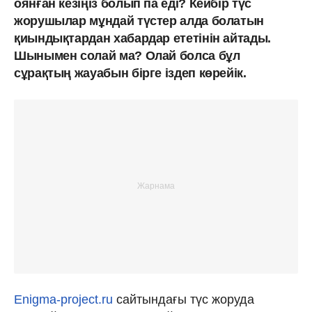
оянған кезіңіз болып па еді? Кейбір түс
жорушылар мұндай түстер алда болатын
қиындықтардан хабардар ететінін айтады.
Шынымен солай ма? Олай болса бұл
сұрақтың жауабын бірге іздеп көрейік.
Еnigma-project.ru
сайтындағы түс жоруда