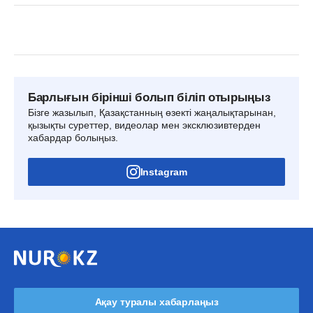
Барлығын бірінші болып біліп отырыңыз
Бізге жазылып, Қазақстанның өзекті жаңалықтарынан,
қызықты суреттер, видеолар мен эксклюзивтерден
хабардар болыңыз.
Instagram
Ақау туралы хабарлаңыз