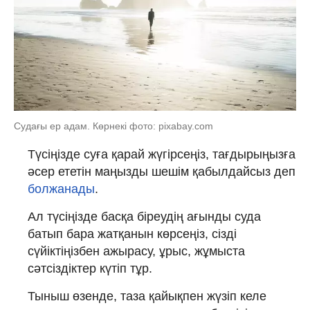
Судағы ер адам. Көрнекі фото: pixabay.com
Түсіңізде суға қарай жүгірсеңіз, тағдырыңызға
әсер ететін маңызды шешім қабылдайсыз деп
болжанады
.
Ал түсіңізде басқа біреудің ағынды суда
батып бара жатқанын көрсеңіз, сізді
сүйіктіңізбен ажырасу, ұрыс, жұмыста
сәтсіздіктер күтіп тұр.
Тыныш өзенде, таза қайықпен жүзіп келе