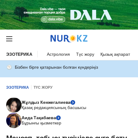
ЭЗОТЕРИКА
Астрология
Түс жору
Қызық ақпарат
Бізбен бірге қатарынан болған күндеріңіз
ЭЗОТЕРИКА
ТҮС ЖОРУ
Жұлдыз Кенжегалиева
Қазақ редакциясының басшысы
Аида Тақабаева
Бұрынғы қызметкер