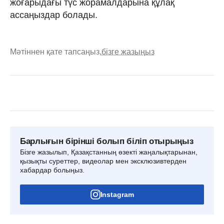
жоғарыдағы түс жорамалдарына құлақ
ассаңыздар болады.
Мәтіннен қате тапсаңыз,
бізге жазыңыз
Барлығын бірінші болып біліп отырыңыз
Бізге жазылып, Қазақстанның өзекті жаңалықтарынан,
қызықты суреттер, видеолар мен эксклюзивтерден
хабардар болыңыз.
Instagram