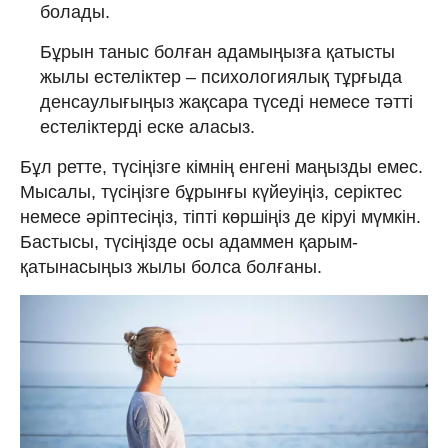
болады.
Бұрын таныс болған адамыңызға қатысты
жылы естеліктер – психологиялық тұрғыда
денсаулығыңыз жақсара түседі немесе тәтті
естеліктерді еске аласыз.
Бұл ретте, түсіңізге кімнің енгені маңызды емес.
Мысалы, түсіңізге бұрынғы күйеуіңіз, серіктес
немесе әріптесіңіз, тіпті көршіңіз де кіруі мүмкін.
Бастысы, түсіңізде осы адаммен қарым-
қатынасыңыз жылы болса болғаны.