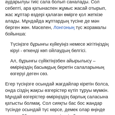
аударылуы тиіс сала болып саналады. Сол
себепті, ара қатынаспен жұмыс жасай отырып,
жас жұптар өздері қалаған өмірге қол жеткізе
алады. Мұндайда жұптардың түсіне де мән
берген жөн. Мәселен,
Лонгоның
түс жорамалы
бойынша:
Түсіңізге бұрынғы күйеуіңіз немесе жігітіңіздің
кіруі - өткенді көп ойлаудың белгісі.
Ал, бұрынғы сүйіктіңізбен айырылысу –
өміріңіздің басымдық беретін салаларының
өзгеруі деген сөз.
Егер түсіңізге осындай жағдайлар кіретін болса,
онда сіздің жақсы өзгерістер күтіп тұруы мүмкін.
Мұндай өзгерістер өміріңіздің барлық саласына
қатысты болмақ. Сол сияқты бас бос жандар
түсінде осындай түс көрсе, демек олар өңінде