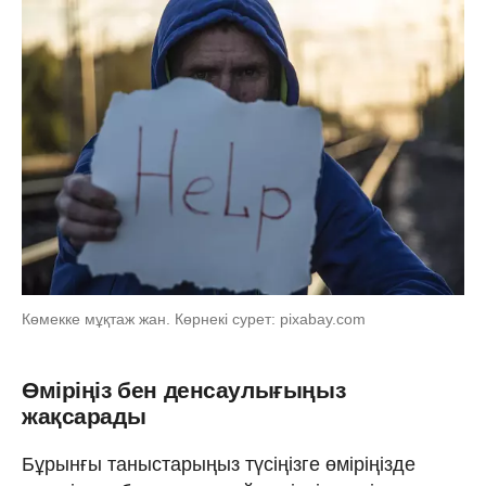
Көмекке мұқтаж жан. Көрнекі сурет: pixabay.com
Өміріңіз бен денсаулығыңыз
жақсарады
Бұрынғы таныстарыңыз түсіңізге өміріңізде