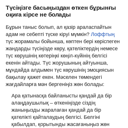
Түсіңізге басыңыздан өткен бұрынғы
оқиға кірсе не болады
Бұрын таныс болып, ал қазір араласпайтын
адам не себепті түске кіруі мүмкін?
Лоффтың
түс жорамалы бойынша, көптен бері көріспеген
жандарды түсіңізде көру, қателіктердің немесе
түс көрушінің көтеріңкі көңіл-күйінің белгісі
екенін айтады. Түс жорушының айтуынша,
мұндайда алдымен түс көрушінің эмоциясын
бақылау қажет екен. Мәселен төмендегі
жағдайларға мән бергеніңіз жөн болады:
Ара қатынасқа байланысты қандай да бір
алаңдаушылық – өткеніңізде сіздің
жаныңызды жаралаған қандай да бір
қателікті қайталаудың белгісі. Белгіні
қабылдап, қорытынды жасағаныңыз жөн