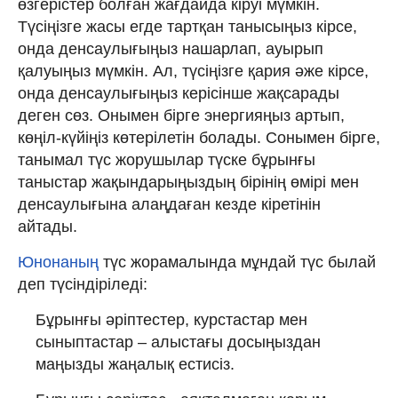
өзгерістер болған жағдайда кіруі мүмкін.
Түсіңізге жасы егде тартқан танысыңыз кірсе,
онда денсаулығыңыз нашарлап, ауырып
қалуыңыз мүмкін. Ал, түсіңізге қария әже кірсе,
онда денсаулығыңыз керісінше жақсарады
деген сөз. Онымен бірге энергияңыз артып,
көңіл-күйіңіз көтерілетін болады. Сонымен бірге,
танымал түс жорушылар түске бұрынғы
таныстар жақындарыңыздың бірінің өмірі мен
денсаулығына алаңдаған кезде кіретінін
айтады.
Юнонаның
түс жорамалында мұндай түс былай
деп түсіндіріледі:
Бұрынғы әріптестер, курстастар мен
сыныптастар – алыстағы досыңыздан
маңызды жаңалық естисіз.