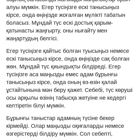
алуы мүмкін. Егер түсіңізге ескі танысыңыз
кірсе, онда өңіңізде жоғалған мүлікті табатын
боласыз. Мұндай түс ескі достық қарым-
қатынасты жаңғырту, оны нығайту мен
жаңартудың белгісі.
Егер түсіңізге қайтыс болған туысыңыз немесе
ескі танысыңыз кірсе, онда өңіңізде сақ болған
жөн. Мұндай түс қиындықты білдіреді. Егер
түсіңізге аса маңызды емес адам бұрынғы
танысыңыз кірсе, онда оның өз-өзін қалай
ұстайтынына мән беру қажет. Себебі, түс көруші
осы арқылы өзінің табысқа жетуіне не кедергі
келтіретін білуі мүмкін.
Бұрынғы таныстар адамның түсіне бекер
кірмейді. Олар маңызды оқиғаларды немесе
өзгерістерді білдіру мүмкін. Сол себепті,