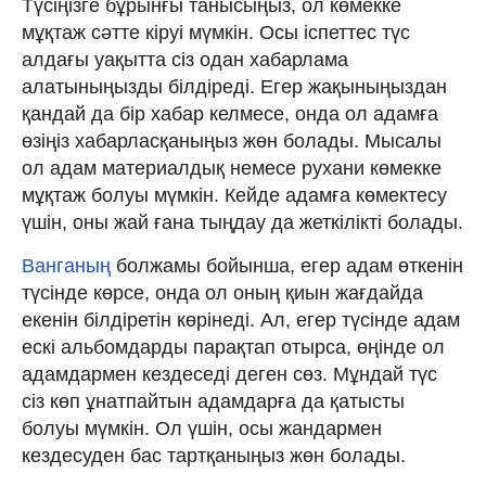
Түсіңізге бұрынғы танысыңыз, ол көмекке
мұқтаж сәтте кіруі мүмкін. Осы іспеттес түс
алдағы уақытта сіз одан хабарлама
алатыныңызды білдіреді. Егер жақыныңыздан
қандай да бір хабар келмесе, онда ол адамға
өзіңіз хабарласқаныңыз жөн болады. Мысалы
ол адам материалдық немесе рухани көмекке
мұқтаж болуы мүмкін. Кейде адамға көмектесу
үшін, оны жай ғана тыңдау да жеткілікті болады.
Ванганың
болжамы бойынша, егер адам өткенін
түсінде көрсе, онда ол оның қиын жағдайда
екенін білдіретін көрінеді. Ал, егер түсінде адам
ескі альбомдарды парақтап отырса, өңінде ол
адамдармен кездеседі деген сөз. Мұндай түс
сіз көп ұнатпайтын адамдарға да қатысты
болуы мүмкін. Ол үшін, осы жандармен
кездесуден бас тартқаныңыз жөн болады.