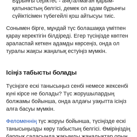
Бұрынғы серіктес - аяқталмаған қарым-
қатынастың белгісі, демек ол адам бұрынғы
сүйіктісімен түбегейлі қош айтысуы тиіс.
Сонымен бірге, мұндай түс болашаққа үмітпен
қарау керектігін білдіреді. Егер түсіңізде көптен
араласпай кеткен адамды көрсеңіз, онда ол
туралы жақсы жаңалық естуіңіз мүмкін.
Ісіңіз табысты болады
Түсіңізге ескі танысыңыз сенбі немесе жексенбі
күні кірсе не болады? Түс жорушылардың
болжамы бойынша, онда алдағы уақытта ісіңіз
алға басуы мүмкін.
Феломеннің
түс жоруы бойынша, түсіңізде ескі
танысыңызды көру табыстың белгісі. Өміріңіздің
барлық саласында жағымды жаңалықтар орын