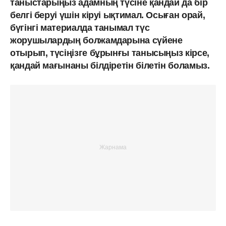
таныстарыңыз адамның түсіне қандай да бір
белгі беруі үшін кіруі ықтимал. Осыған орай,
бүгінгі материалда танымал түс
жорушылардың болжамдарына сүйене
отырып, түсіңізге бұрынғы танысыңыз кірсе,
қандай мағынаны білдіретін білетін боламыз.