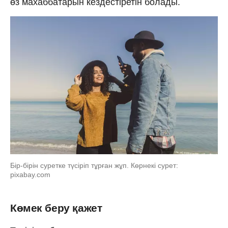
өз махаббатарын кездестіретін болады.
Бір-бірін суретке түсіріп тұрған жұп. Көрнекі сурет:
pixabay.com
Көмек беру қажет