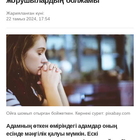
жорушылардың болжамы
Жарияланған күні:
22 тамыз 2024, 17:54
Ойға шомып отырған бойжеткен. Көрнекі сурет: pixabay.com
Адамның өткен өміріндегі адамдар оның
есінде мәңгілік қалуы мүмкін. Ескі