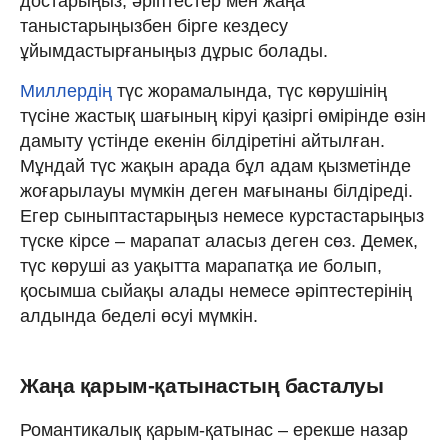
достарыңыз, әріптестер мен жаңа
таныстарыңызбен бірге кездесу
ұйымдастырғаныңыз дұрыс болады.
Миллердің
түс жорамалында, түс көрушінің
түсіне жастық шағының кіруі қазіргі өмірінде өзін
дамыту үстінде екенін білдіретіні айтылған.
Мұндай түс жақын арада бұл адам қызметінде
жоғарылауы мүмкін деген мағынаны білдіреді.
Егер сыныптастарыңыз немесе курстастарыңыз
түске кірсе – марапат аласыз деген сөз. Демек,
түс көруші аз уақытта марапатқа ие болып,
қосымша сыйақы алады немесе әріптестерінің
алдында беделі өсуі мүмкін.
Жаңа қарым-қатынастың басталуы
Романтикалық қарым-қатынас – ерекше назар