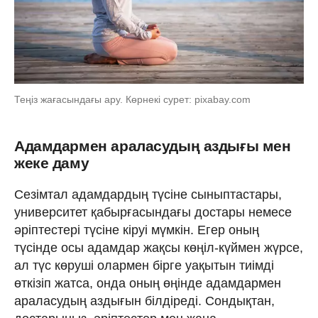
Теңіз жағасындағы ару. Көрнекі сурет: pixabay.com
Адамдармен араласудың аздығы мен
жеке даму
Сезімтал адамдардың түсіне сыныптастары,
университет қабырғасындағы достары немесе
әріптестері түсіне кіруі мүмкін. Егер оның
түсінде осы адамдар жақсы көңіл-күймен жүрсе,
ал түс көруші олармен бірге уақытын тиімді
өткізіп жатса, онда оның өңінде адамдармен
араласудың аздығын білдіреді. Сондықтан,