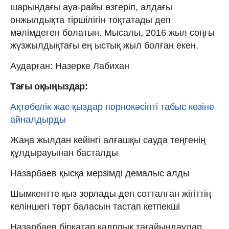
шарындағы ауа-райы өзгеріп, алдағы
онжылдықта тіршілігін тоқтатады деп
мәлімдеген болатын. Мысалы, 2016 жыл соңғы
жүзжылдықтағы ең ыстық жыл болған екен.
Аударған: Назерке Лабихан
Тағы оқыңыздар:
Ақтөбелік жас қыздар порнокәсіпті табыс көзіне
айналдырды
Жаңа жылдан кейінгі алғашқы сауда теңгенің
құлдырауынан басталды
Назарбаев қысқа мерзімді демалыс алды
Шымкентте қыз зорлады деп сотталған жігіттің
келіншегі төрт баласын тастап кетпекші
Назарбаев бірқатар кадрлық тағайындаулар