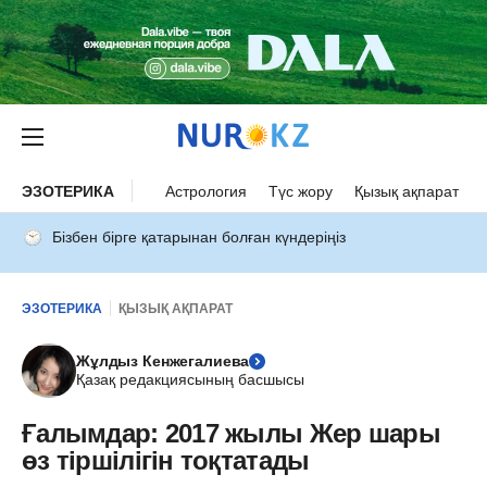
ЭЗОТЕРИКА
Астрология
Түс жору
Қызық ақпарат
Бізбен бірге қатарынан болған күндеріңіз
ЭЗОТЕРИКА
ҚЫЗЫҚ АҚПАРАТ
Жұлдыз Кенжегалиева
Қазақ редакциясының басшысы
Ғалымдар: 2017 жылы Жер шары
өз тіршілігін тоқтатады