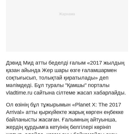
Дэвид Мид атты беделді ғалым «2017 жылдың
қазан айында Жер шары өзге ғаламшармен
соқтығысып, толықтай қиратылады» деп
мәлімдеді. Бұл туралы "Қамшы" порталы
vladtime.ru сайтына сілтеме жасап хабарлайды.
Ол өзінің бұл тұжырымын «Planet X: The 2017
Arrival» атты қыркүйекте жарық көрген еңбекке
байланысты жасаған. Ғалымның айтуынша,
жердің құрдымға кетуінің белгілері көрініп