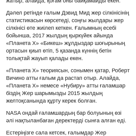
жатыр, алайда, қоғам оны байқамайды екен.
Дәлел ретінде ғалым Дэвид Мид жер сілкінісінің
статистикасын көрсетеді, соңғы жылдары жер
сілкінісі өте жиілеп кеткен. Ғалымның есебі
бойынша, 2017 жылдың қыркүйек айында
«Планета Х» «Бикеш» жұлдыздар шоғырының
ортасын қиып өтіп, 5 қазанда күннің бетін
толықтай жауып қалады екен.
«Планета Х» теориясын, сонымен қатар, Роберт
Вичино атты ғалым да растап отыр. Алайда,
«Планета Х» немесе «Нубиру» атты ғаламшар
біздің Жер шарымызды 2015 жылдың
желтоқсанында құрту керек болған.
NASA ондай ғаламшардың бар болуының өзі
әлі нақтыланбаған деректерді сынға алған еді.
Естеріңізге сала кетсек, ғалымдар Жер